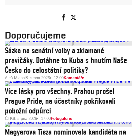
Doporučujeme
Sázka na senátní volby a zklamané
pravičáky. Dotáhne to Kuba s hnutím Naše
Česko do celostátní politiky?
Aleš Michal
8. srpna 2026
12:00
Komentáře
Více lásky pro všechny. Prahou prošel
Prague Pride, na účastníky pokřikovali
pobožní odpůrci
ČTK
8. srpna 2026
17:00
Fotogalerie
Magyarova Tisza nominovala kandidáta na