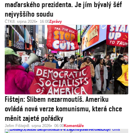
maďarského prezidenta. Je jím bývalý šéf
nejvyššího soudu
ČTK
8. srpna 2026
16:00
Zprávy
Fištejn: Slibem nezarmoutíš. Ameriku
ovládá nová verze komunismu, která chce
měnit zajeté pořádky
Jefim Fištejn
8. srpna 2026
06:00
Komentáře