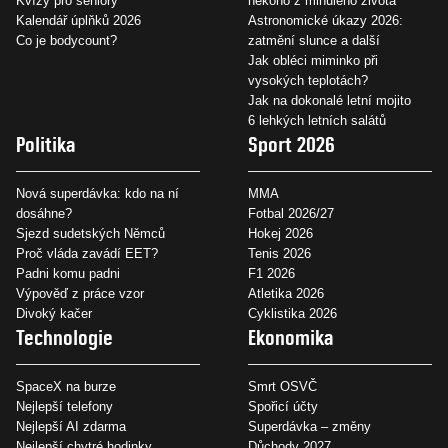
Kvízy pro seniory
někoho z minulého života
Kalendář úplňků 2026
Astronomické úkazy 2026:
Co je bodycount?
zatmění slunce a další
Jak obléci miminko při
vysokých teplotách?
Jak na dokonalé letní mojito
6 lehkých letních salátů
Politika
Sport 2026
Nová superdávka: kdo na ní
MMA
dosáhne?
Fotbal 2026/27
Sjezd sudetských Němců
Hokej 2026
Proč vláda zavádí EET?
Tenis 2026
Padni komu padni
F1 2026
Výpověď z práce vzor
Atletika 2026
Divoký kačer
Cyklistika 2026
Technologie
Ekonomika
SpaceX na burze
Smrt OSVČ
Nejlepší telefony
Spořicí účty
Nejlepší AI zdarma
Superdávka – změny
Nejlepší chytré hodinky
Důchody 2027