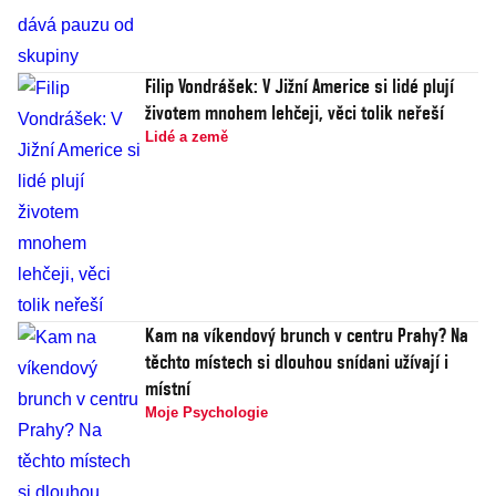
Filip Vondrášek: V Jižní Americe si lidé plují
životem mnohem lehčeji, věci tolik neřeší
Lidé a země
Kam na víkendový brunch v centru Prahy? Na
těchto místech si dlouhou snídani užívají i
místní
Moje Psychologie