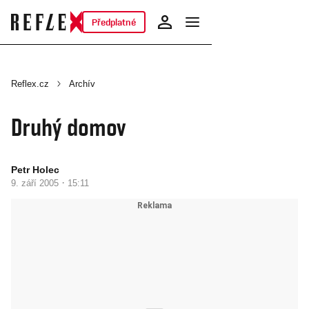
Předplatné
Reflex.cz
Archív
Druhý domov
Petr Holec
·
9. září 2005
15:11