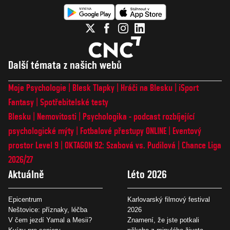
Další témata z našich webů
Moje Psychologie
Blesk Tlapky
Hráči na Blesku
iSport
Fantasy
Spotřebitelské testy
Blesku
Nemovitosti
Psychologika - podcast rozbíjející
psychologické mýty
Fotbalové přestupy ONLINE
Eventový
prostor Level 9
OKTAGON 92: Szabová vs. Pudilová
Chance Liga
2026/27
Aktuálně
Léto 2026
Epicentrum
Karlovarský filmový festival
Neštovice: příznaky, léčba
2026
V čem jezdí Yamal a Mesii?
Znamení, že jste potkali