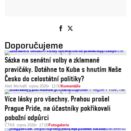
Doporučujeme
Sázka na senátní volby a zklamané
pravičáky. Dotáhne to Kuba s hnutím Naše
Česko do celostátní politiky?
Aleš Michal
8. srpna 2026
12:00
Komentáře
Více lásky pro všechny. Prahou prošel
Prague Pride, na účastníky pokřikovali
pobožní odpůrci
ČTK
8. srpna 2026
17:00
Fotogalerie