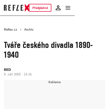
Předplatné
Reflex.cz
Archív
Tváře českého divadla 1890-
1940
BED
·
9. září 2005
14:16