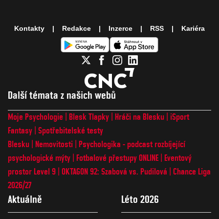
Kontakty
Redakce
Inzerce
RSS
Kariéra
Další témata z našich webů
Moje Psychologie
Blesk Tlapky
Hráči na Blesku
iSport
Fantasy
Spotřebitelské testy
Blesku
Nemovitosti
Psychologika - podcast rozbíjející
psychologické mýty
Fotbalové přestupy ONLINE
Eventový
prostor Level 9
OKTAGON 92: Szabová vs. Pudilová
Chance Liga
2026/27
Aktuálně
Léto 2026