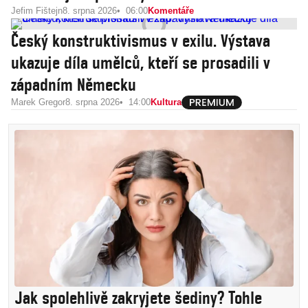
Jefim Fištejn
8. srpna 2026
06:00
Komentáře
Český konstruktivismus v exilu. Výstava
ukazuje díla umělců, kteří se prosadili v
západním Německu
Marek Gregor
8. srpna 2026
14:00
Kultura
Jak spolehlivě zakryjete šediny? Tohle