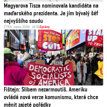
Magyarova Tisza nominovala kandidáta na
maďarského prezidenta. Je jím bývalý šéf
nejvyššího soudu
ČTK
8. srpna 2026
16:00
Zprávy
Fištejn: Slibem nezarmoutíš. Ameriku
ovládá nová verze komunismu, která chce
měnit zajeté pořádky