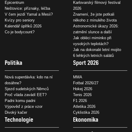
Epicentrum
Karlovarský filmový festival
Neštovice: příznaky, léčba
2026
V čem jezdí Yamal a Mesii?
Znamení, že jste potkali
Kvízy pro seniory
někoho z minulého života
Kalendář úplňků 2026
Astronomické úkazy 2026:
Co je bodycount?
zatmění slunce a další
Jak obléci miminko při
vysokých teplotách?
Jak na dokonalé letní mojito
6 lehkých letních salátů
Politika
Sport 2026
Nová superdávka: kdo na ní
MMA
dosáhne?
Fotbal 2026/27
Sjezd sudetských Němců
Hokej 2026
Proč vláda zavádí EET?
Tenis 2026
Padni komu padni
F1 2026
Výpověď z práce vzor
Atletika 2026
Divoký kačer
Cyklistika 2026
Technologie
Ekonomika