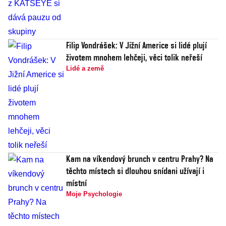
Filip Vondrášek: V Jižní Americe si lidé plují
životem mnohem lehčeji, věci tolik neřeší
Lidé a země
Kam na víkendový brunch v centru Prahy? Na
těchto místech si dlouhou snídani užívají i
místní
Moje Psychologie