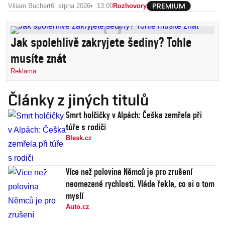
Viliam Buchert
6. srpna 2026
13:00
Rozhovory
Jak spolehlivě zakryjete šediny? Tohle
musíte znát
Reklama
Články z jiných titulů
Smrt holčičky v Alpách: Češka zemřela při
túře s rodiči
Blesk.cz
Více než polovina Němců je pro zrušení
neomezené rychlosti. Vláda řekla, co si o tom
myslí
Auto.cz