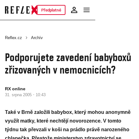
Předplatné
Reflex.cz
Archív
Podporujete zavedení babyboxů
zřizovaných v nemocnicích?
RX online
·
31. srpna 2005
10:43
Také v Brně založili babybox, který mohou anonymně
využít matky, které nechtějí novorozence. V tomto
týdnu tak převzali v koši na prádlo právě narozeného
chlapečka. Přestože ministerstvo zdravotnictví se