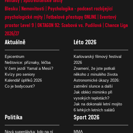
Fantasy
Spotřebitelské testy
Blesku
Nemovitosti
Psychologika - podcast rozbíjející
psychologické mýty
Fotbalové přestupy ONLINE
Eventový
prostor Level 9
OKTAGON 92: Szabová vs. Pudilová
Chance Liga
2026/27
Aktuálně
Léto 2026
Epicentrum
Karlovarský filmový festival
Neštovice: příznaky, léčba
2026
V čem jezdí Yamal a Mesii?
Znamení, že jste potkali
Kvízy pro seniory
někoho z minulého života
Kalendář úplňků 2026
Astronomické úkazy 2026:
Co je bodycount?
zatmění slunce a další
Jak obléci miminko při
vysokých teplotách?
Jak na dokonalé letní mojito
6 lehkých letních salátů
Politika
Sport 2026
Nová superdávka: kdo na ní
MMA