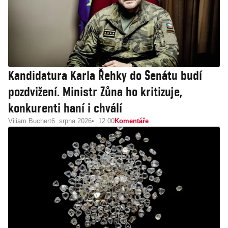
Kandidatura Karla Řehky do Senátu budí
pozdvižení. Ministr Zůna ho kritizuje,
konkurenti haní i chválí
Viliam Buchert
6. srpna 2026
12:00
Komentáře