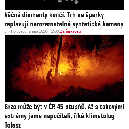
Věčné diamanty končí. Trh se šperky
zaplavují nerozeznatelné syntetické kameny
Jiří Holubec
6. srpna 2026
15:00
Zajímavosti
Brzo může být v ČR 45 stupňů. Až s takovými
extrémy jsme nepočítali, říká klimatolog
Tolasz