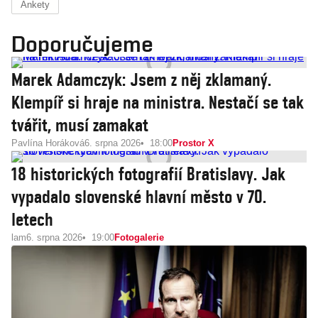
Ankety
Doporučujeme
Marek Adamczyk: Jsem z něj zklamaný.
Klempíř si hraje na ministra. Nestačí se tak
tvářit, musí zamakat
Pavlína Horáková
6. srpna 2026
18:00
Prostor X
18 historických fotografií Bratislavy. Jak
vypadalo slovenské hlavní město v 70.
letech
lam
6. srpna 2026
19:00
Fotogalerie