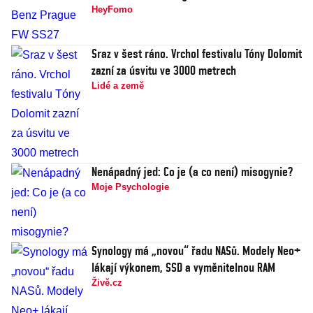
HeyFomo
Sraz v šest ráno. Vrchol festivalu Tóny Dolomit
zazní za úsvitu ve 3000 metrech
Lidé a země
Nenápadný jed: Co je (a co není) misogynie?
Moje Psychologie
Synology má „novou“ řadu NASů. Modely Neo+
lákají výkonem, SSD a vyměnitelnou RAM
Živě.cz