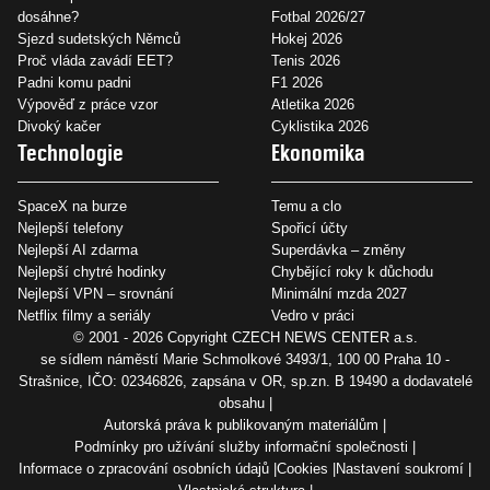
dosáhne?
Fotbal 2026/27
Sjezd sudetských Němců
Hokej 2026
Proč vláda zavádí EET?
Tenis 2026
Padni komu padni
F1 2026
Výpověď z práce vzor
Atletika 2026
Divoký kačer
Cyklistika 2026
Technologie
Ekonomika
SpaceX na burze
Temu a clo
Nejlepší telefony
Spořicí účty
Nejlepší AI zdarma
Superdávka – změny
Nejlepší chytré hodinky
Chybějící roky k důchodu
Nejlepší VPN – srovnání
Minimální mzda 2027
Netflix filmy a seriály
Vedro v práci
© 2001 - 2026 Copyright
CZECH NEWS CENTER a.s.
se sídlem náměstí Marie Schmolkové 3493/1, 100 00 Praha 10 -
Strašnice, IČO: 02346826, zapsána v OR, sp.zn. B 19490 a dodavatelé
obsahu
Autorská práva k publikovaným materiálům
Podmínky pro užívání služby informační společnosti
Informace o zpracování osobních údajů
Cookies
Nastavení soukromí