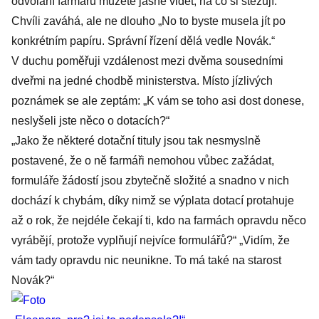
odvolání farmářů můžete jasně vidět, na co si stěžují.“
Chvíli zaváhá, ale ne dlouho „No to byste musela jít po
konkrétním papíru. Správní řízení dělá vedle Novák.“
V duchu poměřuji vzdálenost mezi dvěma sousedními
dveřmi na jedné chodbě ministerstva. Místo jízlivých
poznámek se ale zeptám: „K vám se toho asi dost donese,
neslyšeli jste něco o dotacích?“
„Jako že některé dotační tituly jsou tak nesmyslně
postavené, že o ně farmáři nemohou vůbec zažádat,
formuláře žádostí jsou zbytečně složité a snadno v nich
dochází k chybám, díky nimž se výplata dotací protahuje
až o rok, že nejdéle čekají ti, kdo na farmách opravdu něco
vyrábějí, protože vyplňují nejvíce formulářů?“ „Vidím, že
vám tady opravdu nic neunikne. To má také na starost
Novák?“