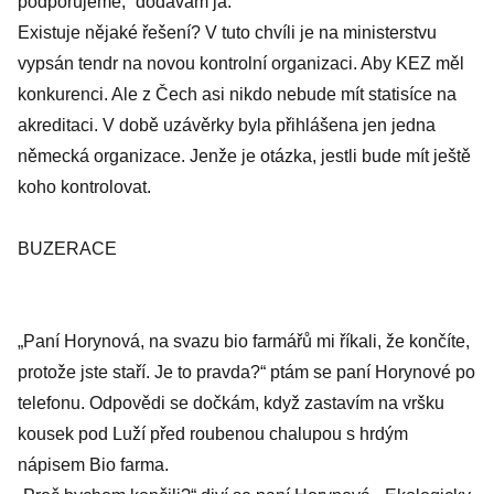
podporujeme,“ dodávám já.
Existuje nějaké řešení? V tuto chvíli je na ministerstvu
vypsán tendr na novou kontrolní organizaci. Aby KEZ měl
konkurenci. Ale z Čech asi nikdo nebude mít statisíce na
akreditaci. V době uzávěrky byla přihlášena jen jedna
německá organizace. Jenže je otázka, jestli bude mít ještě
koho kontrolovat.
BUZERACE
„Paní Horynová, na svazu bio farmářů mi říkali, že končíte,
protože jste staří. Je to pravda?“ ptám se paní Horynové po
telefonu. Odpovědi se dočkám, když zastavím na vršku
kousek pod Luží před roubenou chalupou s hrdým
nápisem Bio farma.