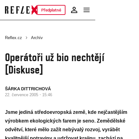
Předplatné
Reflex.cz
Archív
Operátoři už bio nechtějí
[Diskuse]
ŠÁRKA DITTRICHOVÁ
·
22. července 2005
15:46
Jsme jediná středoevropská země, kde nejčastějším
výrobkem ekologických farem je seno. Zemědělské
odvětví, které mělo zažít nebývalý rozvoj, vyrábět
kvalitnější potraviny a udržovat krajinu, zachází na