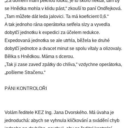
„Za domem mám pěknou louku, je to skoro hektar, tam by
se Hnědka mohla v klidu pást,“ zkouší to paní Ondřejková.
„Tam můžete dát leda jalovici. Ta má koeficient 0,6.“
A tak jednoho rána operátorka setřela slzy a vyvedla
dobytčí jednotku k expedici za účelem redukce.
Expedovaná jednotka se ale utrhla, běžela ke druhé
dobytčí jednotce a dvacet minut se spolu vítaly a olizovaly.
Bělka s Hnědkou. Máma s dcerou.
„Tak ji zase zaveď zpátky do chlíva,“ vzdychne operátorka,
„pošleme Stračenu.“
PÁNI KONTROLOŘI
Volám ředitele KEZ Ing. Jana Dvorského. Má úvaha je
jednoduchá: abych se vyhnula kličkování a svádění chyb