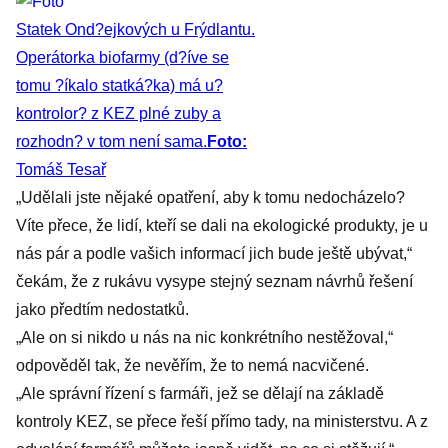
Statek Ond?ejkových u Frýdlantu.
Operátorka biofarmy (d?íve se
tomu ?íkalo statká?ka) má u?
kontrolor? z KEZ plné zuby a
rozhodn? v tom není sama.
Foto:
Tomáš Tesař
„Udělali jste nějaké opatření, aby k tomu nedocházelo?
Víte přece, že lidí, kteří se dali na ekologické produkty, je u
nás pár a podle vašich informací jich bude ještě ubývat,“
čekám, že z rukávu vysype stejný seznam návrhů řešení
jako předtím nedostatků.
„Ale on si nikdo u nás na nic konkrétního nestěžoval,“
odpověděl tak, že nevěřím, že to nemá nacvičené.
„Ale správní řízení s farmáři, jež se dělají na základě
kontroly KEZ, se přece řeší přímo tady, na ministerstvu. A z