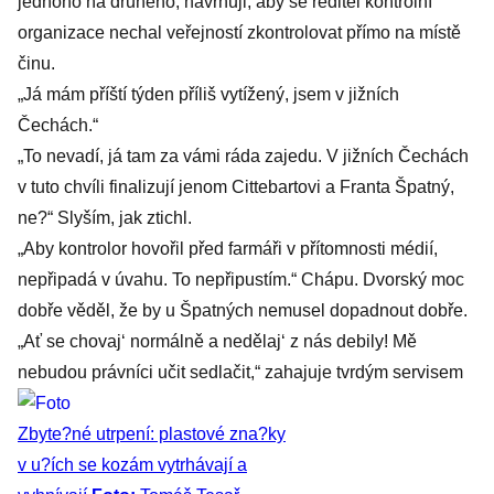
jednoho na druhého, navrhuji, aby se ředitel kontrolní
organizace nechal veřejností zkontrolovat přímo na místě
činu.
„Já mám příští týden příliš vytížený, jsem v jižních
Čechách.“
„To nevadí, já tam za vámi ráda zajedu. V jižních Čechách
v tuto chvíli finalizují jenom Cittebartovi a Franta Špatný,
ne?“ Slyším, jak ztichl.
„Aby kontrolor hovořil před farmáři v přítomnosti médií,
nepřipadá v úvahu. To nepřipustím.“ Chápu. Dvorský moc
dobře věděl, že by u Špatných nemusel dopadnout dobře.
„Ať se chovaj‘ normálně a nedělaj‘ z nás debily! Mě
nebudou právníci učit sedlačit,“ zahajuje tvrdým servisem
Zbyte?né utrpení: plastové zna?ky
v u?ích se kozám vytrhávají a