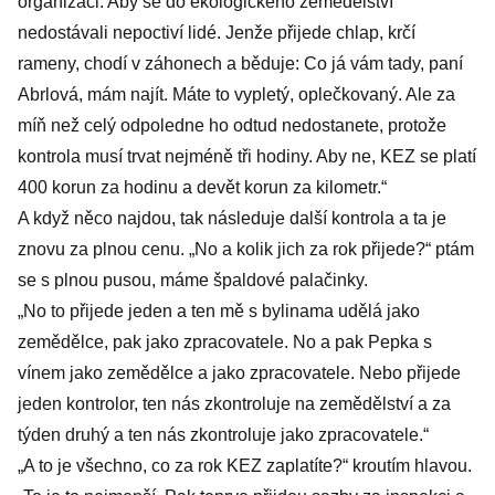
organizaci. Aby se do ekologického zemědělství
nedostávali nepoctiví lidé. Jenže přijede chlap, krčí
rameny, chodí v záhonech a běduje: Co já vám tady, paní
Abrlová, mám najít. Máte to vypletý, oplečkovaný. Ale za
míň než celý odpoledne ho odtud nedostanete, protože
kontrola musí trvat nejméně tři hodiny. Aby ne, KEZ se platí
400 korun za hodinu a devět korun za kilometr.“
A když něco najdou, tak následuje další kontrola a ta je
znovu za plnou cenu. „No a kolik jich za rok přijede?“ ptám
se s plnou pusou, máme špaldové palačinky.
„No to přijede jeden a ten mě s bylinama udělá jako
zemědělce, pak jako zpracovatele. No a pak Pepka s
vínem jako zemědělce a jako zpracovatele. Nebo přijede
jeden kontrolor, ten nás zkontroluje na zemědělství a za
týden druhý a ten nás zkontroluje jako zpracovatele.“
„A to je všechno, co za rok KEZ zaplatíte?“ kroutím hlavou.