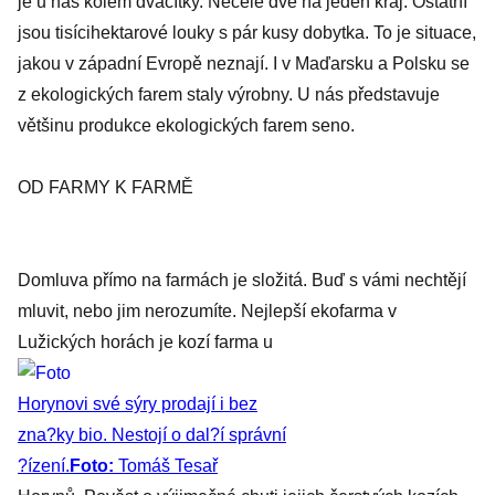
je u nás kolem dvacítky. Necelé dvě na jeden kraj. Ostatní
jsou tisícihektarové louky s pár kusy dobytka. To je situace,
jakou v západní Evropě neznají. I v Maďarsku a Polsku se
z ekologických farem staly výrobny. U nás představuje
většinu produkce ekologických farem seno.
OD FARMY K FARMĚ
Domluva přímo na farmách je složitá. Buď s vámi nechtějí
mluvit, nebo jim nerozumíte. Nejlepší ekofarma v
Lužických horách je kozí farma u
Horynovi své sýry prodají i bez
zna?ky bio. Nestojí o dal?í správní
?ízení.
Foto:
Tomáš Tesař