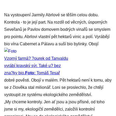
Na vystoupení Jarmily Abrlové se těším celou dobu.
Kontrola - to je její part. Na rozdíl od věcných, úsporných
Seveřanů je Pavlov domovem bodrých vinařů se smyslem
pro pointu. Abrlovi vlastní pět hektarů vinic a polí. Vyrábějí
bio vína Cabernet a Pálavu a suší bio bylinky. Obojí
Vzorný farmá? ?ourek od Tanvaldu
vyrábí kravský sýr. Také u? bez
zna?ky bio.
Foto:
Tomáš Tesař
dobré pověsti. Obojí v malém. Pět hektarů není k tomu, aby
se z člověka stal milionář. Loni se proslechlo, že chtějí
vystoupit ze systému ekologického zemědělství.
„My chceme kontroly. Jen ať jsou a jsou přísné, od toho
jsme si my, ekologičtí zemědělci, založili kontrolní