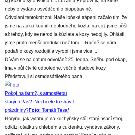
kg kozího sýra Roklan ... Lužan a Pepřovník, na které
nebylo vydáno osvědčení o biopotravině.
Odvolání tentokrát zní: Naše loňské trápení začalo tím, že
jsme na aukci koupili neplodného kozla, na což jsme přišli
až tehdy, kdy se nerodila kůzlata a kozy nedojily. Ohlásili
jsme proto menší produkci než loni ... Ručně se nám
podařilo kozy rozdojit a vyrobili jsme více ...
Dívám se na datum odvolání: 25. ledna. Sněhu pod okap,
tma v půl čtvrté odpoledne, věčně hladové kozy.
Představuji si osmdesátiletého pana
Pokoj na farm?, s atmosférou
starých ?as?. Nechcete tu strávit
prázdniny?
Foto:
Tomáš Tesař
Horynu, jak vytahuje na kuchyňský stůl starý psací stroj,
odklízí ošatku s chlebem a cukřenku, vyndává zákony,