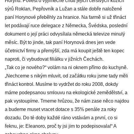
Horynů. Pověst o výjimečné chuti jejich čerstvých kozích
sýrů Roklan, Pepřovník a Lužan a stále dobře naložené
paní Horynové přeběhly za hranice. Na farmě si už třináct
let podávají ruce delegace z Německa, Švédska, poslední
dokument o její práci odvysílala německá televize minulý
měsíc. Být to jinde, tak paní Horynová dnes jen vede
účetnictví firmy a přemýšlí, zda má koupit ještě ten kopec
naproti, či vybudovat filiálku v jižních Čechách.
„Tak co je nového?“ volám na ni oknem přímo do kuchyně.
„Nechceme s nikým mluvit, od začátku roku jsme tady měli
třináct kontrol. Musíme to vydržet do roku 2008, dokdy
máme podepsanou smlouvu na ekologické zemědělství, a
pak vystoupíme. Trneme hrůzou, že nám zase něco najdou
a budeme muset vracet dotace s 35% penále za roky
dozadu. Do té doby každé ráno vstávám a první, co si
řeknu, je: Eleanoro, proč ty jsi jim to podepisovala!“ A