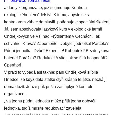
milión.
Foto:
Tomáš Tesař
a dámy z organizace, jež se jmenuje Kontrola
ekologického zemědělství. K tomu, abyste se s
kontrolorem vůbec domluvili, potřebujete speciální školení.
Já jsem absolvovala jazykový kurs v ekologické farmě
Ondřejkových ve Vsi nad Frýdlantem v Čechách. Tak
schválně: Kráva? Zapomeňte. Dobytčí jednotka! Parcela?
Půdní jednotka! Dvůr? Expedice! Kohoutek? Bezdotyková
baterie! Porážka? Redukce! A víte, jak se říká hospodáři?
Operátor!
V praxi to vypadá asi takhle: paní Ondřejková slíbila
Hnědce, že když dala statku čtyři krásná telátka, nechá ji
doma dožít. Jenže pak přišla zástupkyně kontrolní
organizace.
„Na jednu půdní jednotku může přijít jedna dobytčí
jednotka, tudíž musíte redukovat,“ zavelela.