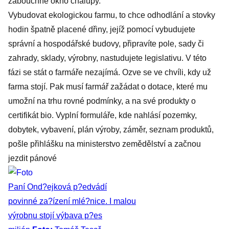
zabouchne okno chalupy.
Vybudovat ekologickou farmu, to chce odhodlání a stovky
hodin špatně placené dřiny, jejíž pomocí vybudujete
správní a hospodářské budovy, připravíte pole, sady či
zahrady, sklady, výrobny, nastudujete legislativu. V této
fázi se stát o farmáře nezajímá. Ozve se ve chvíli, kdy už
farma stojí. Pak musí farmář zažádat o dotace, které mu
umožní na trhu rovné podmínky, a na své produkty o
certifikát bio. Vyplní formuláře, kde nahlásí pozemky,
dobytek, vybavení, plán výroby, záměr, seznam produktů,
pošle přihlášku na ministerstvo zemědělství a začnou
jezdit pánové
Paní Ond?ejková p?edvádí
povinné za?ízení mlé?nice. I malou
výrobnu stojí výbava p?es