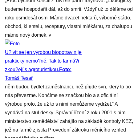
„Proč bychom končili?“ diví se paní Horynová. „Ekologicky
budeme hospodařit dál, až do smrti. Vždyť už to děláme od
roku osmdesát osm. Máme dvacet hektarů, výborné stádo,
obchod, klientelu, receptury, vlastní mlékárnu, za chalupou
máme nový domek, v
U?ivit se jen výrobou biopotravin je
prakticky nemo?né. Tak to farmá?i
zkou?ejí s agroturistikou.
Foto:
Tomáš Tesař
něm budou bydlet zaměstnanci, než přijde syn, který to po
nás převezme. Končíme se značkou bio a s oficiální
výrobou proto, že už to s nimi nemůžeme vydržet.“ A
vyndává na stůl desky. Správní řízení z roku 2001 s nimi
ministerstvo zemědělství zahájilo na základě kontroly KEZ,
jež na farmě zjistila Provedení zákroku měnícího vzhled