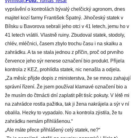
vyhnívají.
Foto:
Tomáš Tesař
vyprávění o kontrolách bývalý chelčický agronom, dnes
majitel kozí farmy František Špatný. Jihočeský statek v
Bílsku u Bavorova sebrali jeho otci v 41 letech, jemu ho v
41 letech vrátili. Vlastně ruiny. Zbudoval statek, stodoly,
chlév, mléčnici, časem zbylo trochu času i na skalku a
zahrádku. A ta se stala jednou z příčin, proč od prvního
července jeho sýr nenese označení bio produkt. Přijela
kontrola z KEZ, prohlídla statek, nic nenašla a odjela.
„Za měsíc přijde dopis z ministerstva, že se mnou zahajují
správní řízení. Že jsem používal klamavé označení bio a
že musím do čtrnácti dní zaplatit pět tisíc pokuty. V létě mi
na zahrádce rostla pažitka, tak ji žena nakrájela a sýr v ní
obalila. Hezky to vypadalo. No a kontrola zjistila, že tu
zahrádku nemám přihlášenou.“
„Ale máte přece přihlášený celý statek, ne?“