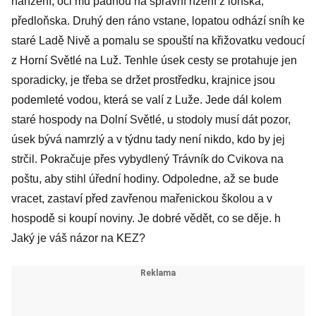
nařízení, oči mu padnou na správní řízení z loňska,
předloňska. Druhý den ráno vstane, lopatou odhází sníh ke
staré Ladě Nivě a pomalu se spouští na křižovatku vedoucí
z Horní Světlé na Luž. Tenhle úsek cesty se protahuje jen
sporadicky, je třeba se držet prostředku, krajnice jsou
podemleté vodou, která se valí z Luže. Jede dál kolem
staré hospody na Dolní Světlé, u stodoly musí dát pozor,
úsek bývá namrzlý a v týdnu tady není nikdo, kdo by jej
strčil. Pokračuje přes vybydlený Trávník do Cvikova na
poštu, aby stihl úřední hodiny. Odpoledne, až se bude
vracet, zastaví před zavřenou mařenickou školou a v
hospodě si koupí noviny. Je dobré vědět, co se děje. h
Jaký je váš názor na KEZ?