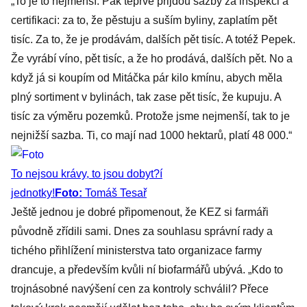
„To je to nejmenší. Pak teprve přijdou sazby za inspekci a
certifikaci: za to, že pěstuju a suším byliny, zaplatím pět
tisíc. Za to, že je prodávám, dalších pět tisíc. A totéž Pepek.
Že vyrábí víno, pět tisíc, a že ho prodává, dalších pět. No a
když já si koupím od Mitáčka pár kilo kmínu, abych měla
plný sortiment v bylinách, tak zase pět tisíc, že kupuju. A
tisíc za výměru pozemků. Protože jsme nejmenší, tak to je
nejnižší sazba. Ti, co mají nad 1000 hektarů, platí 48 000.“
To nejsou krávy, to jsou dobyt?í
jednotky!
Foto:
Tomáš Tesař
Ještě jednou je dobré připomenout, že KEZ si farmáři
původně zřídili sami. Dnes za souhlasu správní rady a
tichého přihlížení ministerstva tato organizace farmy
drancuje, a především kvůli ní biofarmářů ubývá. „Kdo to
trojnásobné navýšení cen za kontroly schválil? Přece