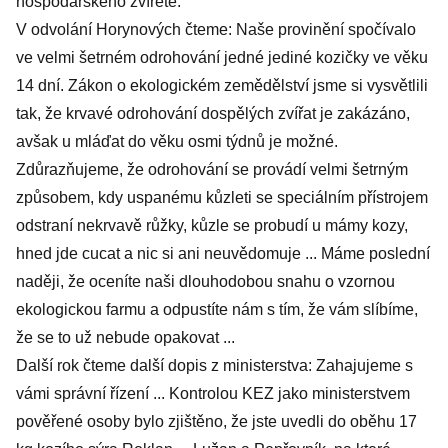
hospodářského zvířete.
V odvolání Horynových čteme: Naše provinění spočívalo
ve velmi šetrném odrohování jedné jediné kozičky ve věku
14 dní. Zákon o ekologickém zemědělství jsme si vysvětlili
tak, že krvavé odrohování dospělých zvířat je zakázáno,
avšak u mláďat do věku osmi týdnů je možné.
Zdůrazňujeme, že odrohování se provádí velmi šetrným
způsobem, kdy uspanému kůzleti se speciálním přístrojem
odstraní nekrvavě růžky, kůzle se probudí u mámy kozy,
hned jde cucat a nic si ani neuvědomuje ... Máme poslední
naději, že oceníte naši dlouhodobou snahu o vzornou
ekologickou farmu a odpustíte nám s tím, že vám slíbíme,
že se to už nebude opakovat ...
Další rok čteme další dopis z ministerstva: Zahajujeme s
vámi správní řízení ... Kontrolou KEZ jako ministerstvem
pověřené osoby bylo zjištěno, že jste uvedli do oběhu 17