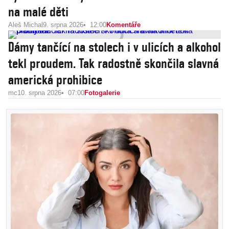
na malé děti
Aleš Michal
9. srpna 2026
12:00
Komentáře
Dámy tančící na stolech i v ulicích a alkohol
tekl proudem. Tak radostně skončila slavná
americká prohibice
mc
10. srpna 2026
07:00
Fotogalerie