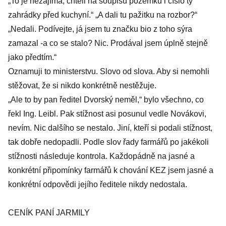
„To je nezajímá, chtěli na soupisu pozemků i číslo tý
zahrádky před kuchyní.“ „A dali tu pažitku na rozbor?“
„Nedali. Podívejte, já jsem tu značku bio z toho sýra
zamazal -a co se stalo? Nic. Prodával jsem úplně stejně
jako předtím.“
Oznamuji to ministerstvu. Slovo od slova. Aby si nemohli
stěžovat, že si nikdo konkrétně nestěžuje.
„Ale to by pan ředitel Dvorský neměl,“ bylo všechno, co
řekl Ing. Leibl. Pak stížnost asi posunul vedle Novákovi,
nevím. Nic dalšího se nestalo. Jiní, kteří si podali stížnost,
tak dobře nedopadli. Podle slov řady farmářů po jakékoli
stížnosti následuje kontrola. Každopádně na jasné a
konkrétní připomínky farmářů k chování KEZ jsem jasné a
konkrétní odpovědi jejího ředitele nikdy nedostala.
CENÍK PANÍ JARMILY