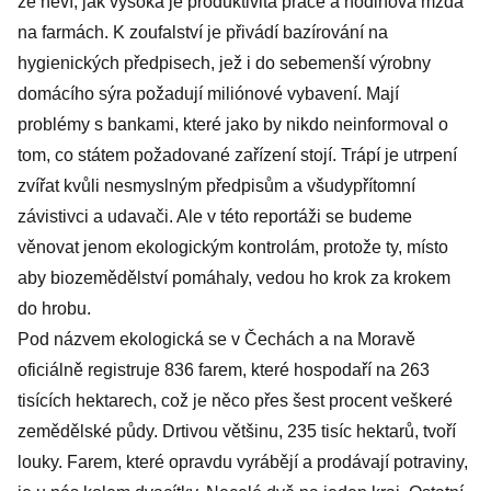
že neví, jak vysoká je produktivita práce a hodinová mzda
na farmách. K zoufalství je přivádí bazírování na
hygienických předpisech, jež i do sebemenší výrobny
domácího sýra požadují miliónové vybavení. Mají
problémy s bankami, které jako by nikdo neinformoval o
tom, co státem požadované zařízení stojí. Trápí je utrpení
zvířat kvůli nesmyslným předpisům a všudypřítomní
závistivci a udavači. Ale v této reportáži se budeme
věnovat jenom ekologickým kontrolám, protože ty, místo
aby biozemědělství pomáhaly, vedou ho krok za krokem
do hrobu.
Pod názvem ekologická se v Čechách a na Moravě
oficiálně registruje 836 farem, které hospodaří na 263
tisících hektarech, což je něco přes šest procent veškeré
zemědělské půdy. Drtivou většinu, 235 tisíc hektarů, tvoří
louky. Farem, které opravdu vyrábějí a prodávají potraviny,