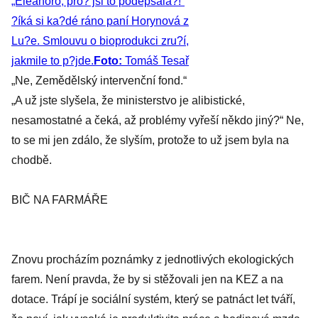
„Eleanoro, pro? jsi to podepsala?!“
?íká si ka?dé ráno paní Horynová z
Lu?e. Smlouvu o bioprodukci zru?í,
jakmile to p?jde.
Foto:
Tomáš Tesař
„Ne, Zemědělský intervenční fond.“
„A už jste slyšela, že ministerstvo je alibistické,
nesamostatné a čeká, až problémy vyřeší někdo jiný?“ Ne,
to se mi jen zdálo, že slyším, protože to už jsem byla na
chodbě.
BIČ NA FARMÁŘE
Znovu procházím poznámky z jednotlivých ekologických
farem. Není pravda, že by si stěžovali jen na KEZ a na
dotace. Trápí je sociální systém, který se patnáct let tváří,