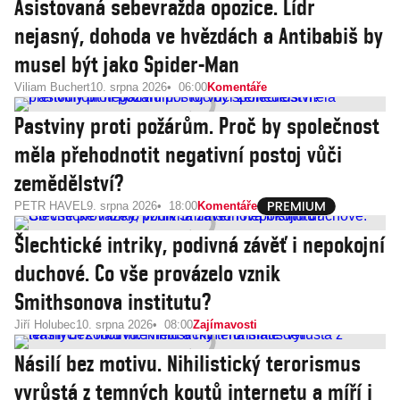
Asistovaná sebevražda opozice. Lídr
nejasný, dohoda ve hvězdách a Antibabiš by
musel být jako Spider-Man
Viliam Buchert
10. srpna 2026
06:00
Komentáře
Pastviny proti požárům. Proč by společnost
měla přehodnotit negativní postoj vůči
zemědělství?
PETR HAVEL
9. srpna 2026
18:00
Komentáře
Šlechtické intriky, podivná závěť i nepokojní
duchové. Co vše provázelo vznik
Smithsonova institutu?
Jiří Holubec
10. srpna 2026
08:00
Zajímavosti
Násilí bez motivu. Nihilistický terorismus
vyrůstá z temných koutů internetu a míří i