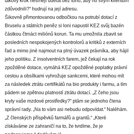
takový krok nesmějí udělat bez toho, aby ho svým klientům
zdůvodnili?“ hudrují na její adresu.
Šikovně přimontovanou odbočkou na potrubí dotací z
Bruselu a státních peněz si loni napustil KEZ svůj bazén
částkou čtrnáct miliónů korun. Ta mu umožnila zbavit se
posledních nespokojených kontrolorů a kritiků z externích
řad a mimo jiné najmout na plný úvazek právníka, aby hájil
jeho politiku. Z insolventních farem, jež čekají na rok
zpožděné dotace, vymáhá KEZ opožděné poplatky právní
cestou a obsílkami vyhrožuje sankcemi, které mohou mít
za následek ztrátu certifikátů na bio produkty i farmu, a tím
pádem se zpětnou platností ztrátu dotací. „Z čeho jsou
kryty vaše mzdové prostředky?“ ptám se jednoho člena
správní rady. „Na to vám asi nebudu odpovídat.“ Naléhám.
„Z členských příspěvků farmářů a grantů.“ „Které
získáváme ze zahraničí na to, že tvrdíme, že je