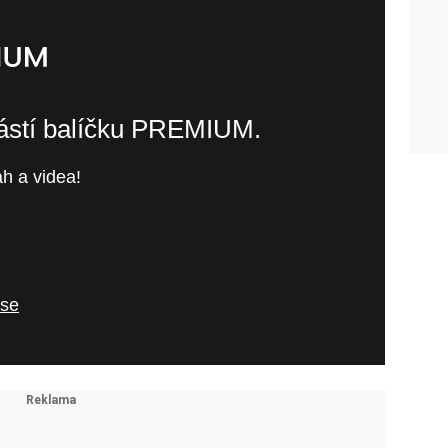
částí balíčku PREMIUM.
h a videa!
 se