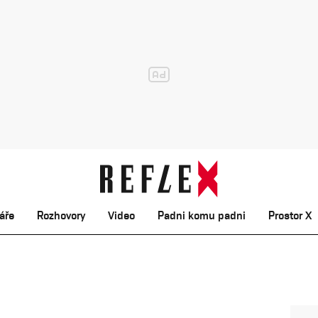
áře
Rozhovory
Video
Padni komu padni
Prostor X