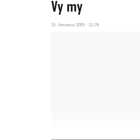
Vy my
·
15. července 2005
12:29