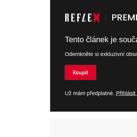
Tento článek je sou
Odemkněte si exkluzivní obsa
Koupit
Už mám předplatné.
Přihlásit