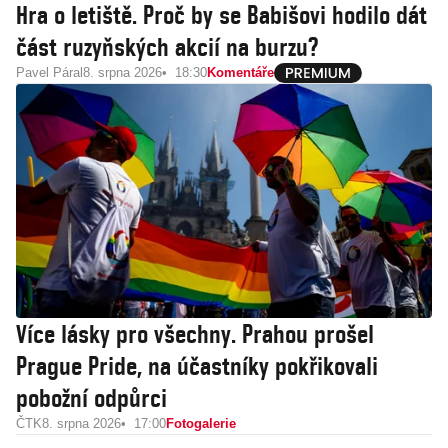
Hra o letiště. Proč by se Babišovi hodilo dát
část ruzyňských akcií na burzu?
Pavel Páral
8. srpna 2026
18:30
Komentáře
Více lásky pro všechny. Prahou prošel
Prague Pride, na účastníky pokřikovali
pobožní odpůrci
ČTK
8. srpna 2026
17:00
Fotogalerie