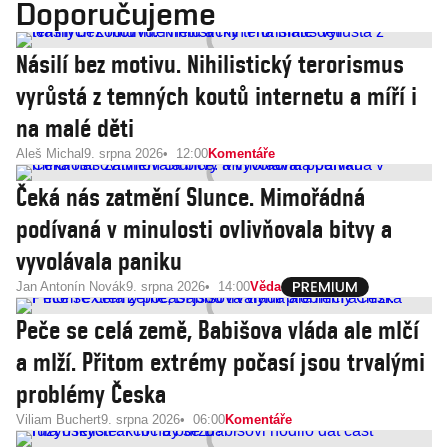
Doporučujeme
Násilí bez motivu. Nihilistický terorismus
vyrůstá z temných koutů internetu a míří i
na malé děti
Aleš Michal
9. srpna 2026
12:00
Komentáře
Čeká nás zatmění Slunce. Mimořádná
podívaná v minulosti ovlivňovala bitvy a
vyvolávala paniku
Jan Antonín Novák
9. srpna 2026
14:00
Věda
Peče se celá země, Babišova vláda ale mlčí
a mlží. Přitom extrémy počasí jsou trvalými
problémy Česka
Viliam Buchert
9. srpna 2026
06:00
Komentáře