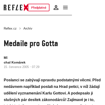
Předplatné
Reflex.cz
Archív
Medaile pro Gotta
Mï
chal Komárek
·
15. července 2005
07:29
Poslanci se zabývají opravdu podstatnými věcmi. Před
nedávnem například poslali na Hrad petici, v níž žádají
udělení vyznamenání Karlu Gottovi. A podepsalo ji
slušných pár desítek zákonodárců! Zajímavé je i to,