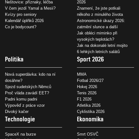
Neštovice: příznaky, léčba
2026
V čem jezdí Yamal a Mesii?
Znamení, že jste potkali
Kvízy pro seniory
někoho z minulého života
Kalendář úplňků 2026
Astronomické úkazy 2026:
Co je bodycount?
zatmění slunce a další
Jak obléci miminko při
vysokých teplotách?
Jak na dokonalé letní mojito
6 lehkých letních salátů
Politika
Sport 2026
Nová superdávka: kdo na ní
MMA
dosáhne?
Fotbal 2026/27
Sjezd sudetských Němců
Hokej 2026
Proč vláda zavádí EET?
Tenis 2026
Padni komu padni
F1 2026
Výpověď z práce vzor
Atletika 2026
Divoký kačer
Cyklistika 2026
Technologie
Ekonomika
SpaceX na burze
Smrt OSVČ