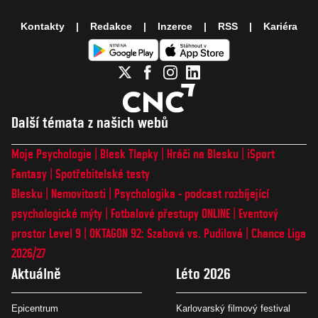
Kontakty
Redakce
Inzerce
RSS
Kariéra
Další témata z našich webů
Moje Psychologie
Blesk Tlapky
Hráči na Blesku
iSport
Fantasy
Spotřebitelské testy
Blesku
Nemovitosti
Psychologika - podcast rozbíjející
psychologické mýty
Fotbalové přestupy ONLINE
Eventový
prostor Level 9
OKTAGON 92: Szabová vs. Pudilová
Chance Liga
2026/27
Aktuálně
Léto 2026
Epicentrum
Karlovarský filmový festival