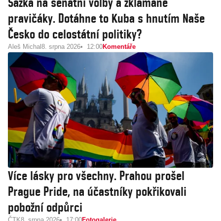
Sázka na senátní volby a zklamané
pravičáky. Dotáhne to Kuba s hnutím Naše
Česko do celostátní politiky?
Aleš Michal
8. srpna 2026
12:00
Komentáře
Více lásky pro všechny. Prahou prošel
Prague Pride, na účastníky pokřikovali
pobožní odpůrci
ČTK
8. srpna 2026
17:00
Fotogalerie