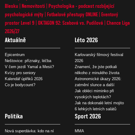
Blesku
Nemovitosti
Psychologika - podcast rozbíjející
psychologické mýty
Fotbalové přestupy ONLINE
Eventový
prostor Level 9
OKTAGON 92: Szabová vs. Pudilová
Chance Liga
2026/27
Aktuálně
Léto 2026
Epicentrum
Karlovarský filmový festival
Neštovice: příznaky, léčba
2026
V čem jezdí Yamal a Mesii?
Znamení, že jste potkali
Kvízy pro seniory
někoho z minulého života
Kalendář úplňků 2026
Astronomické úkazy 2026:
Co je bodycount?
zatmění slunce a další
Jak obléci miminko při
vysokých teplotách?
Jak na dokonalé letní mojito
6 lehkých letních salátů
Politika
Sport 2026
Nová superdávka: kdo na ní
MMA