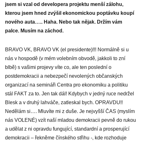
jsem si vzal od developera projektu menší zálohu,
kterou jsem hned zvýšil ekonomickou poptávku koupí
nového auta….. Haha. Nebo tak nějak. Držím vám
palce. Musím na záchod.
BRAVO VK, BRAVO VK (el presidente)!!! Normálně si u
nás v hospodě (v mém volebním obvodě, jakkoli to zní
blbě) s vašimi projevy víte co, ale ten poslední o
postdemokracii a nebezpečí nevolených občanských
organizací na semináři Centra pro ekonomiku a politiku
stál FAKT za to. Jen tak dál! Kdybych v jedný ruce nedržel
Blesk a v druhý lahváče, zatleskal bych. OPRAVDU!!
Nedělám si…. Mluvíte mi z duše. Je nejvyšší ČAS (myslím
nás VOLENÉ) vzít naší mladou demokracii pevně do rukou
a udělat z ni opravdu fungující, standardní a prosperující
demokracii – řekněme čínského střihu -, kde rozhoduje