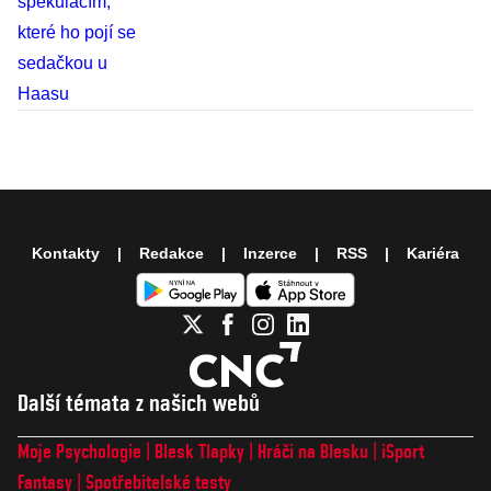
Kontakty
Redakce
Inzerce
RSS
Kariéra
Další témata z našich webů
Moje Psychologie
Blesk Tlapky
Hráči na Blesku
iSport
Fantasy
Spotřebitelské testy