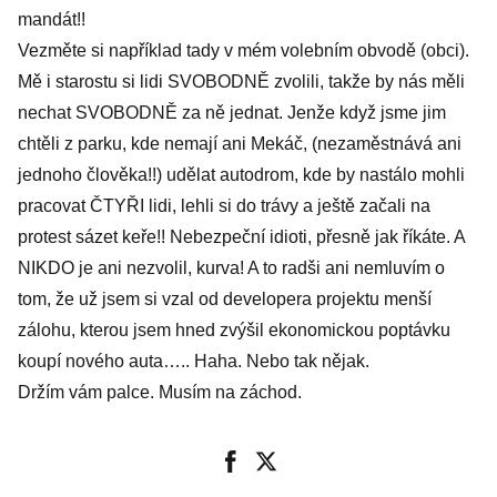
mandát!!
Vezměte si například tady v mém volebním obvodě (obci).
Mě i starostu si lidi SVOBODNĚ zvolili, takže by nás měli
nechat SVOBODNĚ za ně jednat. Jenže když jsme jim
chtěli z parku, kde nemají ani Mekáč, (nezaměstnává ani
jednoho člověka!!) udělat autodrom, kde by nastálo mohli
pracovat ČTYŘI lidi, lehli si do trávy a ještě začali na
protest sázet keře!! Nebezpeční idioti, přesně jak říkáte. A
NIKDO je ani nezvolil, kurva! A to radši ani nemluvím o
tom, že už jsem si vzal od developera projektu menší
zálohu, kterou jsem hned zvýšil ekonomickou poptávku
koupí nového auta….. Haha. Nebo tak nějak.
Držím vám palce. Musím na záchod.