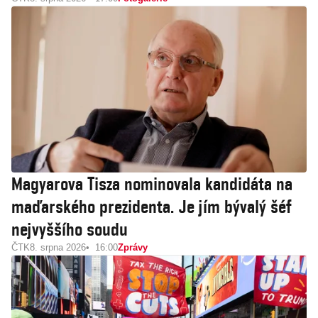
Magyarova Tisza nominovala kandidáta na
maďarského prezidenta. Je jím bývalý šéf
nejvyššího soudu
ČTK
8. srpna 2026
16:00
Zprávy