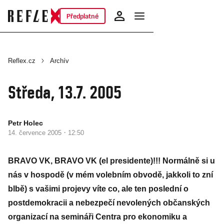
Předplatné
Reflex.cz
Archív
Středa, 13.7. 2005
Petr Holec
·
14. července 2005
12:50
BRAVO VK, BRAVO VK (el presidente)!!! Normálně si u
nás v hospodě (v mém volebním obvodě, jakkoli to zní
blbě) s vašimi projevy víte co, ale ten poslední o
postdemokracii a nebezpečí nevolených občanských
organizací na semináři Centra pro ekonomiku a