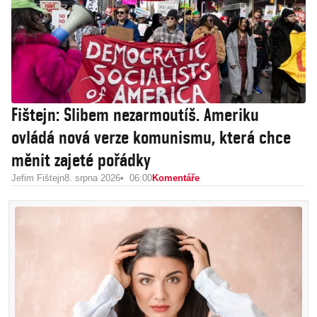
Fištejn: Slibem nezarmoutíš. Ameriku
ovládá nová verze komunismu, která chce
měnit zajeté pořádky
Jefim Fištejn
8. srpna 2026
06:00
Komentáře