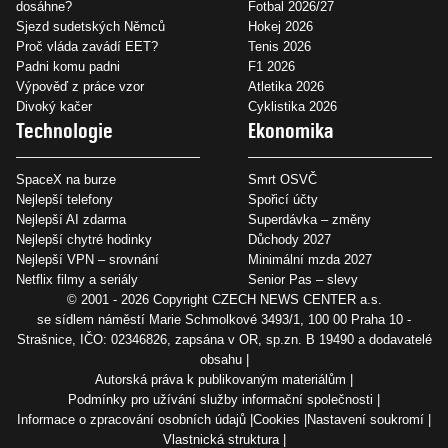
dosáhne?
Fotbal 2026/27
Sjezd sudetských Němců
Hokej 2026
Proč vláda zavádí EET?
Tenis 2026
Padni komu padni
F1 2026
Výpověď z práce vzor
Atletika 2026
Divoký kačer
Cyklistika 2026
Technologie
Ekonomika
SpaceX na burze
Smrt OSVČ
Nejlepší telefony
Spořicí účty
Nejlepší AI zdarma
Superdávka – změny
Nejlepší chytré hodinky
Důchody 2027
Nejlepší VPN – srovnání
Minimální mzda 2027
Netflix filmy a seriály
Senior Pas – slevy
© 2001 - 2026 Copyright
CZECH NEWS CENTER a.s.
se sídlem náměstí Marie Schmolkové 3493/1, 100 00 Praha 10 -
Strašnice, IČO: 02346826, zapsána v OR, sp.zn. B 19490 a dodavatelé
obsahu
Autorská práva k publikovaným materiálům
Podmínky pro užívání služby informační společnosti
Informace o zpracování osobních údajů
Cookies
Nastavení soukromí
Vlastnická struktura