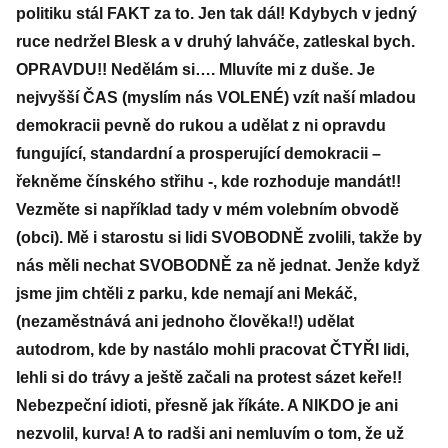
politiku stál FAKT za to. Jen tak dál! Kdybych v jedný
ruce nedržel Blesk a v druhý lahváče, zatleskal bych.
OPRAVDU!! Nedělám si…. Mluvíte mi z duše. Je
nejvyšší ČAS (myslím nás VOLENÉ) vzít naší mladou
demokracii pevně do rukou a udělat z ni opravdu
fungující, standardní a prosperující demokracii –
řekněme čínského střihu -, kde rozhoduje mandát!!
Vezměte si například tady v mém volebním obvodě
(obci). Mě i starostu si lidi SVOBODNĚ zvolili, takže by
nás měli nechat SVOBODNĚ za ně jednat. Jenže když
jsme jim chtěli z parku, kde nemají ani Mekáč,
(nezaměstnává ani jednoho člověka!!) udělat
autodrom, kde by nastálo mohli pracovat ČTYŘI lidi,
lehli si do trávy a ještě začali na protest sázet keře!!
Nebezpeční idioti, přesně jak říkáte. A NIKDO je ani
nezvolil, kurva! A to radši ani nemluvím o tom, že už