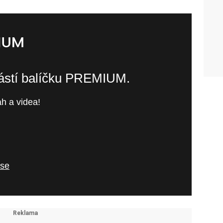
částí balíčku PREMIUM.
h a videa!
 se