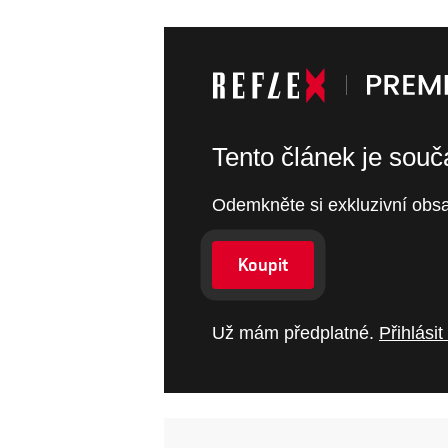
Tento článek je sou
Odemkněte si exkluzivní obsa
Koupit
Už mám předplatné.
Přihlásit