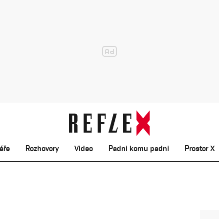
áře
Rozhovory
Video
Padni komu padni
Prostor X