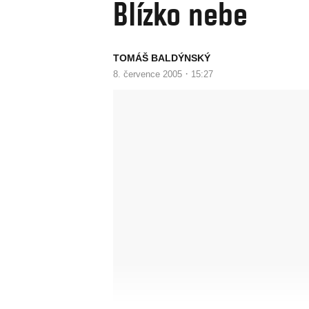
Blízko nebe
TOMÁŠ BALDÝNSKÝ
·
8. července 2005
15:27