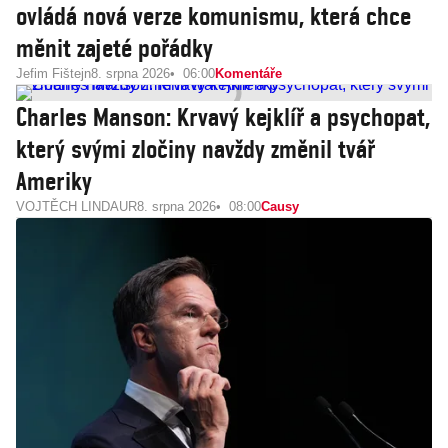
ovládá nová verze komunismu, která chce
měnit zajeté pořádky
Jefim Fištejn
8. srpna 2026
06:00
Komentáře
Charles Manson: Krvavý kejklíř a psychopat,
který svými zločiny navždy změnil tvář
Ameriky
VOJTĚCH LINDAUR
8. srpna 2026
08:00
Causy