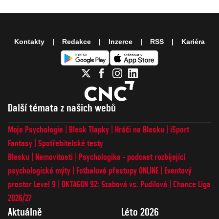
Kontakty
Redakce
Inzerce
RSS
Kariéra
Další témata z našich webů
Moje Psychologie
Blesk Tlapky
Hráči na Blesku
iSport
Fantasy
Spotřebitelské testy
Blesku
Nemovitosti
Psychologika - podcast rozbíjející
psychologické mýty
Fotbalové přestupy ONLINE
Eventový
prostor Level 9
OKTAGON 92: Szabová vs. Pudilová
Chance Liga
2026/27
Aktuálně
Léto 2026