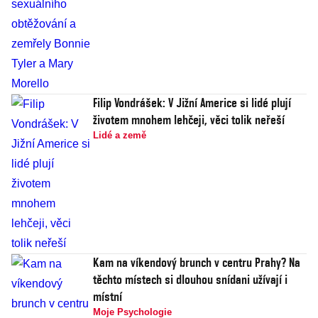
Filip Vondrášek: V Jižní Americe si lidé plují
životem mnohem lehčeji, věci tolik neřeší
Lidé a země
Kam na víkendový brunch v centru Prahy? Na
těchto místech si dlouhou snídani užívají i
místní
Moje Psychologie