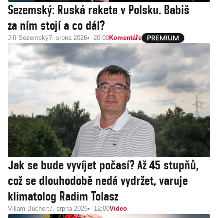
Sezemský: Ruská raketa v Polsku. Babiš
za ním stojí a co dál?
Jiří Sezemský
7. srpna 2026
20:00
Komentáře
Jak se bude vyvíjet počasí? Až 45 stupňů,
což se dlouhodobě nedá vydržet, varuje
klimatolog Radim Tolasz
Viliam Buchert
7. srpna 2026
12:00
Video