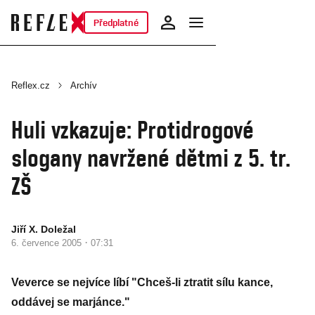
Předplatné
Reflex.cz
Archív
Huli vzkazuje: Protidrogové
slogany navržené dětmi z 5. tr.
ZŠ
Jiří X. Doležal
·
6. července 2005
07:31
Veverce se nejvíce líbí "Chceš-li ztratit sílu kance,
oddávej se marjánce."