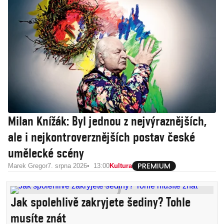
Milan Knížák: Byl jednou z nejvýraznějších,
ale i nejkontroverznějších postav české
umělecké scény
Marek Gregor
7. srpna 2026
13:00
Kultura
Jak spolehlivě zakryjete šediny? Tohle
musíte znát