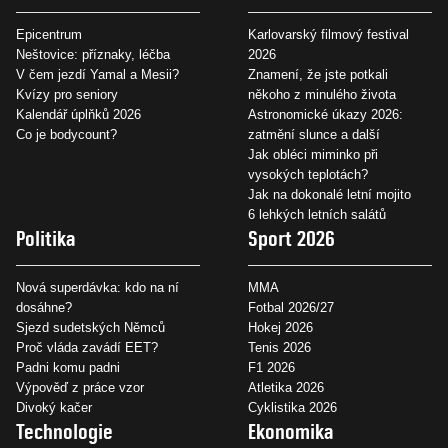
Epicentrum
Karlovarský filmový festival
Neštovice: příznaky, léčba
2026
V čem jezdí Yamal a Mesii?
Znamení, že jste potkali
Kvízy pro seniory
někoho z minulého života
Kalendář úplňků 2026
Astronomické úkazy 2026:
Co je bodycount?
zatmění slunce a další
Jak obléci miminko při
vysokých teplotách?
Jak na dokonalé letní mojito
6 lehkých letních salátů
Politika
Sport 2026
Nová superdávka: kdo na ní
MMA
dosáhne?
Fotbal 2026/27
Sjezd sudetských Němců
Hokej 2026
Proč vláda zavádí EET?
Tenis 2026
Padni komu padni
F1 2026
Výpověď z práce vzor
Atletika 2026
Divoký kačer
Cyklistika 2026
Technologie
Ekonomika