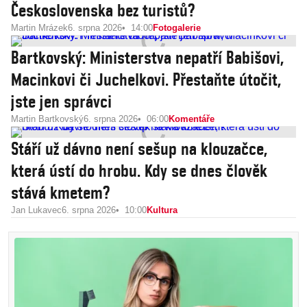
Československa bez turistů?
Martin Mrázek
6. srpna 2026
14:00
Fotogalerie
Bartkovský: Ministerstva nepatří Babišovi,
Macinkovi či Juchelkovi. Přestaňte útočit,
jste jen správci
Martin Bartkovský
6. srpna 2026
06:00
Komentáře
Stáří už dávno není sešup na klouzačce,
která ústí do hrobu. Kdy se dnes člověk
stává kmetem?
Jan Lukavec
6. srpna 2026
10:00
Kultura