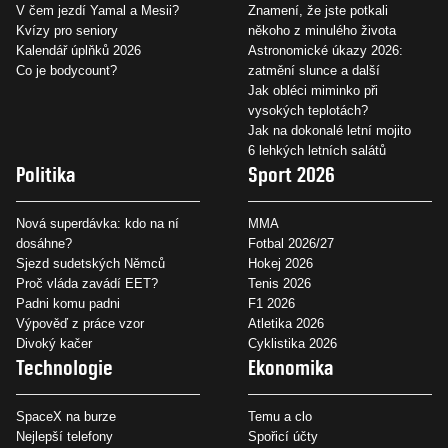
V čem jezdí Yamal a Mesii?
Znamení, že jste potkali
Kvízy pro seniory
někoho z minulého života
Kalendář úplňků 2026
Astronomické úkazy 2026:
Co je bodycount?
zatmění slunce a další
Jak obléci miminko při
vysokých teplotách?
Jak na dokonalé letní mojito
6 lehkých letních salátů
Politika
Sport 2026
Nová superdávka: kdo na ní
MMA
dosáhne?
Fotbal 2026/27
Sjezd sudetských Němců
Hokej 2026
Proč vláda zavádí EET?
Tenis 2026
Padni komu padni
F1 2026
Výpověď z práce vzor
Atletika 2026
Divoký kačer
Cyklistika 2026
Technologie
Ekonomika
SpaceX na burze
Temu a clo
Nejlepší telefony
Spořicí účty