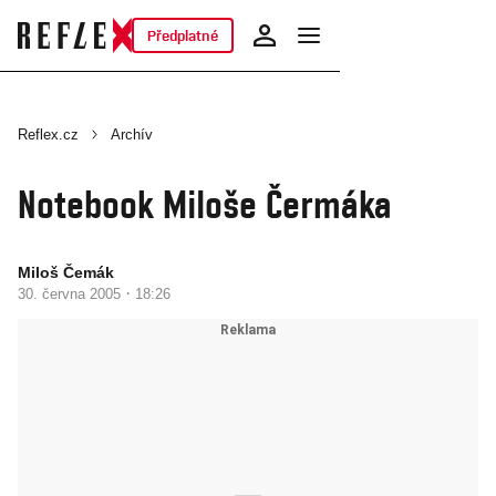
Předplatné
Reflex.cz
Archív
Notebook Miloše Čermáka
Miloš Čemák
·
30. června 2005
18:26