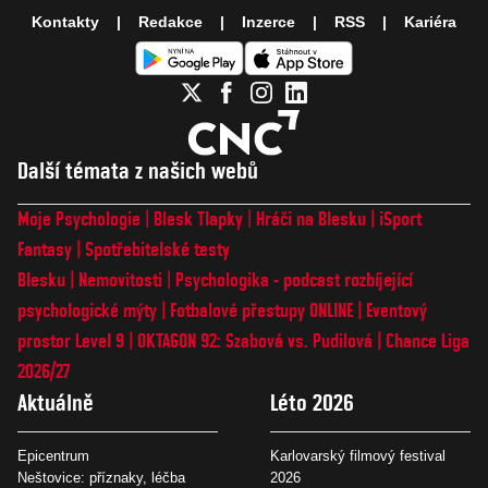
Kontakty
Redakce
Inzerce
RSS
Kariéra
Další témata z našich webů
Moje Psychologie
Blesk Tlapky
Hráči na Blesku
iSport
Fantasy
Spotřebitelské testy
Blesku
Nemovitosti
Psychologika - podcast rozbíjející
psychologické mýty
Fotbalové přestupy ONLINE
Eventový
prostor Level 9
OKTAGON 92: Szabová vs. Pudilová
Chance Liga
2026/27
Aktuálně
Léto 2026
Epicentrum
Karlovarský filmový festival
Neštovice: příznaky, léčba
2026