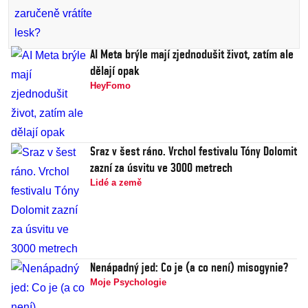
AI Meta brýle mají zjednodušit život, zatím ale
dělají opak
HeyFomo
Sraz v šest ráno. Vrchol festivalu Tóny Dolomit
zazní za úsvitu ve 3000 metrech
Lidé a země
Nenápadný jed: Co je (a co není) misogynie?
Moje Psychologie