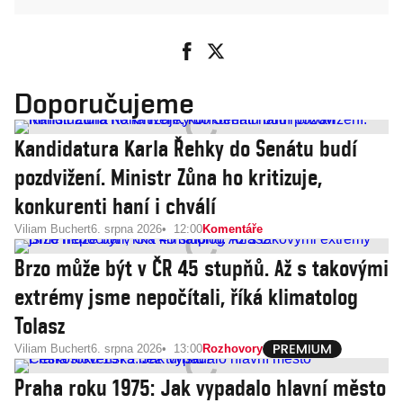
Doporučujeme
Kandidatura Karla Řehky do Senátu budí
pozdvižení. Ministr Zůna ho kritizuje,
konkurenti haní i chválí
Viliam Buchert
6. srpna 2026
12:00
Komentáře
Brzo může být v ČR 45 stupňů. Až s takovými
extrémy jsme nepočítali, říká klimatolog
Tolasz
Viliam Buchert
6. srpna 2026
13:00
Rozhovory
Praha roku 1975: Jak vypadalo hlavní město