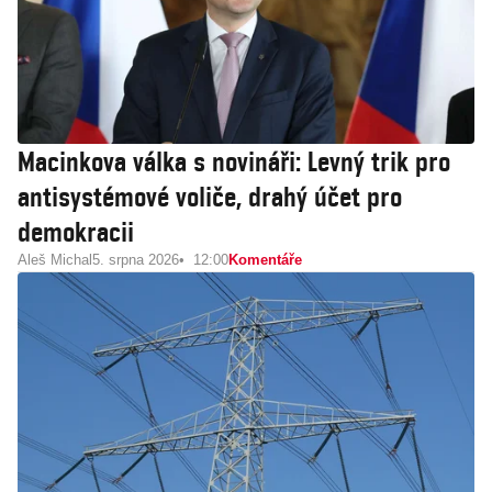
Macinkova válka s novináři: Levný trik pro
antisystémové voliče, drahý účet pro
demokracii
Aleš Michal
5. srpna 2026
12:00
Komentáře