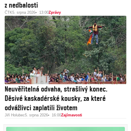
z nedbalosti
ČTK
5. srpna 2026
13:00
Zprávy
Neuvěřitelná odvaha, strašlivý konec.
Děsivé kaskadérské kousky, za které
odvážlivci zaplatili životem
Jiří Holubec
5. srpna 2026
16:00
Zajímavosti