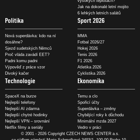
vysokých teplotách?
Jak na dokonalé letní mojito
6 lehkých letních salátů
Politika
Sport 2026
Nová superdávka: kdo na ní
MMA
dosáhne?
Fotbal 2026/27
Sjezd sudetských Němců
Hokej 2026
Proč vláda zavádí EET?
Tenis 2026
Padni komu padni
F1 2026
Výpověď z práce vzor
Atletika 2026
Divoký kačer
Cyklistika 2026
Technologie
Ekonomika
SpaceX na burze
Temu a clo
Nejlepší telefony
Spořicí účty
Nejlepší AI zdarma
Superdávka – změny
Nejlepší chytré hodinky
Chybějící roky k důchodu
Nejlepší VPN – srovnání
Minimální mzda 2027
Netflix filmy a seriály
Vedro v práci
© 2001 - 2026 Copyright
CZECH NEWS CENTER a.s.
se sídlem náměstí Marie Schmolkové 3493/1, 100 00 Praha 10 -