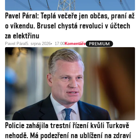
Pavel Páral: Teplá večeře jen občas, praní až
o víkendu. Brusel chystá revoluci v účtech
za elektřinu
Pavel Páral
5. srpna 2026
17:00
Komentáře
Policie zahájila trestní řízení kvůli Turkově
nehodě. Má podezření na ublížení na zdraví