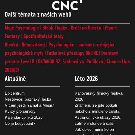
Další témata z našich webů
Moje Psychologie
Blesk Tlapky
Hráči na Blesku
iSport
Fantasy
Spotřebitelské testy
Blesku
Nemovitosti
Psychologika - podcast rozbíjející
psychologické mýty
Fotbalové přestupy ONLINE
Eventový
prostor Level 9
OKTAGON 92: Szabová vs. Pudilová
Chance Liga
2026/27
Aktuálně
Léto 2026
Epicentrum
Karlovarský filmový festival
Neštovice: příznaky, léčba
2026
V čem jezdí Yamal a Mesii?
Znamení, že jste potkali
Kvízy pro seniory
někoho z minulého života
Kalendář úplňků 2026
Astronomické úkazy 2026:
Co je bodycount?
zatmění slunce a další
Jak obléci miminko při