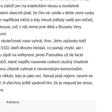
a záleží jen na estetickém vkusu a zoufalosti
rii obecně platí, že čím víc umíte v téhle zemi rusky
 například mlčet a kdy mluvit (někdy radši jen mlčet).
ovat, což z něj mimo jiné dělá v Bruselu Very
umí.
e skutečnosti zase vyhrál. Ano. Jeho způsoby totiž
SSD, kteří dlouho hledali, co partaji chybí, ale i
hu stydí na veřejnost, proto Paroubka už de facto
liči, které nejdřív navenek celkem slušný Vladimír
Gross zřejmě zahnali k nenávistným komunistům,
se někdo, kdo je jako oni. Nerad platí nájem, neumí se
A všechny ještě sjednotí tím, že je nepustí ke slovu.
va.