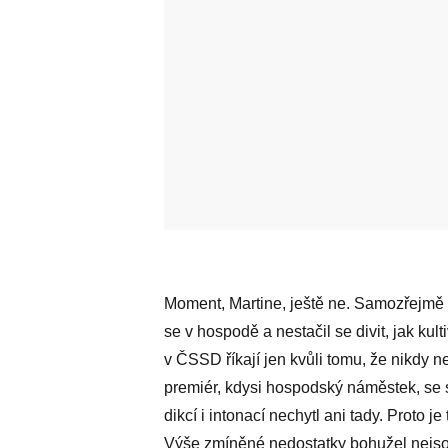
Moment, Martine, ještě ne. Samozřejmě 
se v hospodě a nestačil se divit, jak ku
v ČSSD říkají jen kvůli tomu, že nikdy 
premiér, kdysi hospodský náměstek, se 
dikcí i intonací nechytl ani tady. Proto j
Výše zmíněné nedostatky bohužel nejsou 