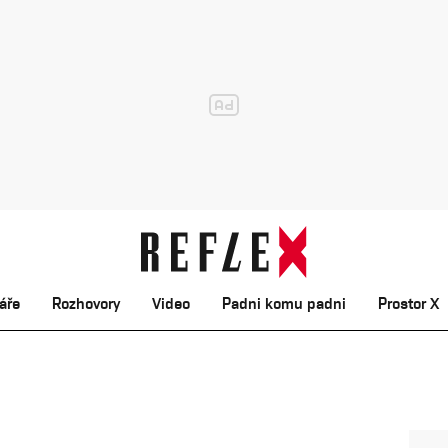
áře
Rozhovory
Video
Padni komu padni
Prostor X