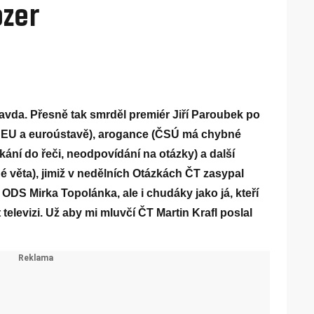
ozer
ravda. Přesně tak smrděl premiér Jiří Paroubek po
(o EU a euroústavě), arogance (ČSÚ má chybné
ání do řeči, neodpovídání na otázky) a další
 věta), jimiž v nedělních Otázkách ČT zasypal
DS Mirka Topolánka, ale i chudáky jako já, kteří
televizi. Už aby mi mluvčí ČT Martin Krafl poslal