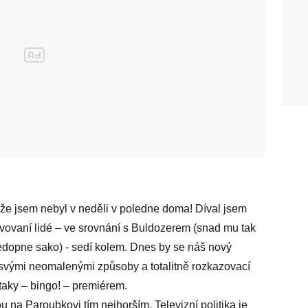
že jsem nebyl v neděli v poledne doma! Díval jsem
ltivovaní lidé – ve srovnání s Buldozerem (snad mu tak
nedopne sako) - sedí kolem. Dnes by se náš nový
svými neomalenými způsoby a totalitně rozkazovací
e taky – bingo! – premiérem.
na Paroubkovi tím nejhorším. Televizní politika je