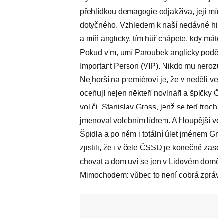
přehlídkou demagogie odjakživa, její mír
dotyčného. Vzhledem k naší nedávné histo
a míň anglicky, tím hůř chápete, kdy máte
Pokud vím, umí Paroubek anglicky poděk
Important Person (VIP). Nikdo mu neroz
Nejhorší na premiérovi je, že v neděli v
oceňují nejen někteří novináři a špičky Č
voliči. Stanislav Gross, jenž se teď troc
jmenoval volebním lídrem. A hloupější vo
Špidla a po něm i totální úlet jménem 
zjistili, že i v čele ČSSD je konečně za
chovat a domluví se jen v Lidovém domě. 
Mimochodem: vůbec to není dobrá zprá