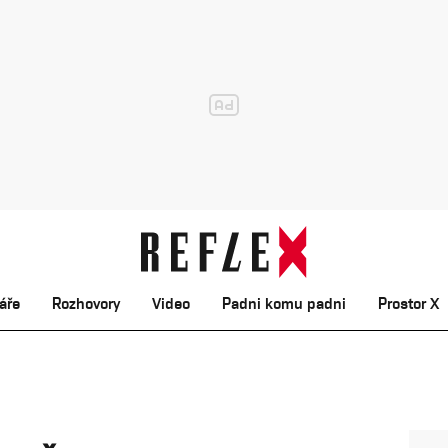
áře
Rozhovory
Video
Padni komu padni
Prostor X