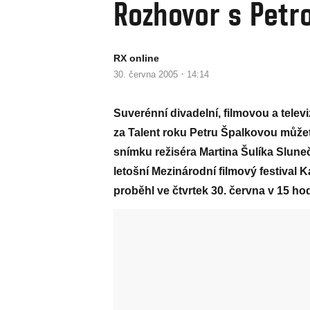
Rozhovor s Petr
RX online
·
30. června 2005
14:14
Suverénní divadelní, filmovou a telev
za Talent roku Petru Špalkovou může
snímku režiséra Martina Šulíka Sluneč
letošní Mezinárodní filmový festival 
proběhl ve čtvrtek 30. června v 15 hod