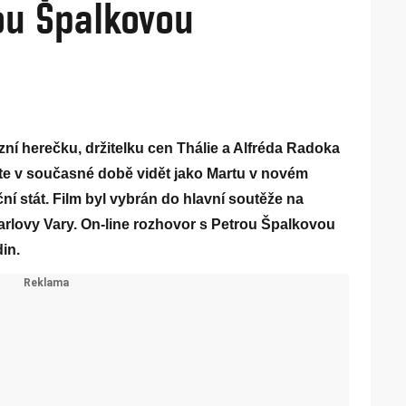
ou Špalkovou
izní herečku, držitelku cen Thálie a Alfréda Radoka
te v současné době vidět jako Martu v novém
ní stát. Film byl vybrán do hlavní soutěže na
Karlovy Vary. On-line rozhovor s Petrou Špalkovou
in.