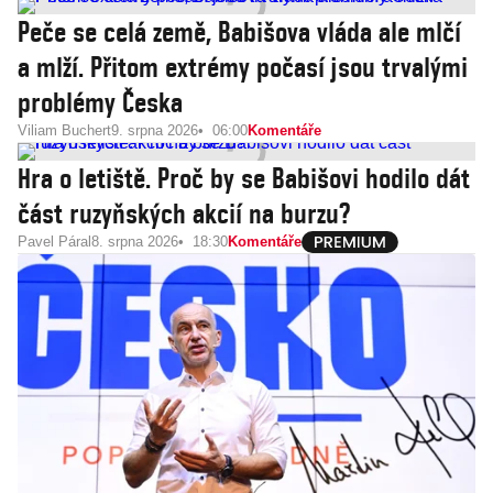
Peče se celá země, Babišova vláda ale mlčí
a mlží. Přitom extrémy počasí jsou trvalými
problémy Česka
Viliam Buchert
9. srpna 2026
06:00
Komentáře
Hra o letiště. Proč by se Babišovi hodilo dát
část ruzyňských akcií na burzu?
Pavel Páral
8. srpna 2026
18:30
Komentáře