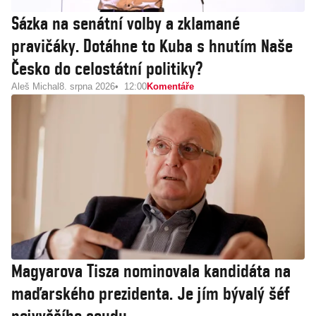
Sázka na senátní volby a zklamané
pravičáky. Dotáhne to Kuba s hnutím Naše
Česko do celostátní politiky?
Aleš Michal
8. srpna 2026
12:00
Komentáře
Magyarova Tisza nominovala kandidáta na
maďarského prezidenta. Je jím bývalý šéf