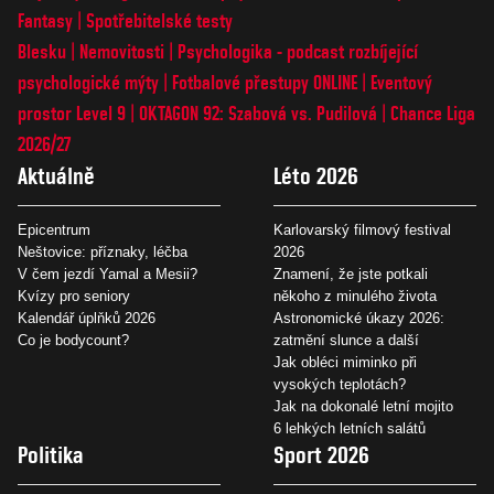
Fantasy
Spotřebitelské testy
Blesku
Nemovitosti
Psychologika - podcast rozbíjející
psychologické mýty
Fotbalové přestupy ONLINE
Eventový
prostor Level 9
OKTAGON 92: Szabová vs. Pudilová
Chance Liga
2026/27
Aktuálně
Léto 2026
Epicentrum
Karlovarský filmový festival
Neštovice: příznaky, léčba
2026
V čem jezdí Yamal a Mesii?
Znamení, že jste potkali
Kvízy pro seniory
někoho z minulého života
Kalendář úplňků 2026
Astronomické úkazy 2026:
Co je bodycount?
zatmění slunce a další
Jak obléci miminko při
vysokých teplotách?
Jak na dokonalé letní mojito
6 lehkých letních salátů
Politika
Sport 2026