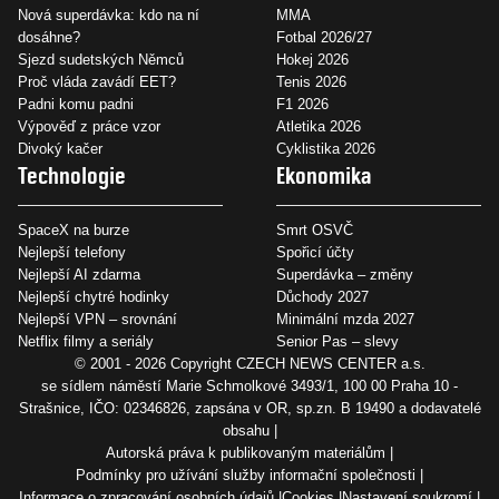
Nová superdávka: kdo na ní
MMA
dosáhne?
Fotbal 2026/27
Sjezd sudetských Němců
Hokej 2026
Proč vláda zavádí EET?
Tenis 2026
Padni komu padni
F1 2026
Výpověď z práce vzor
Atletika 2026
Divoký kačer
Cyklistika 2026
Technologie
Ekonomika
SpaceX na burze
Smrt OSVČ
Nejlepší telefony
Spořicí účty
Nejlepší AI zdarma
Superdávka – změny
Nejlepší chytré hodinky
Důchody 2027
Nejlepší VPN – srovnání
Minimální mzda 2027
Netflix filmy a seriály
Senior Pas – slevy
© 2001 - 2026 Copyright
CZECH NEWS CENTER a.s.
se sídlem náměstí Marie Schmolkové 3493/1, 100 00 Praha 10 -
Strašnice, IČO: 02346826, zapsána v OR, sp.zn. B 19490 a dodavatelé
obsahu
Autorská práva k publikovaným materiálům
Podmínky pro užívání služby informační společnosti
Informace o zpracování osobních údajů
Cookies
Nastavení soukromí