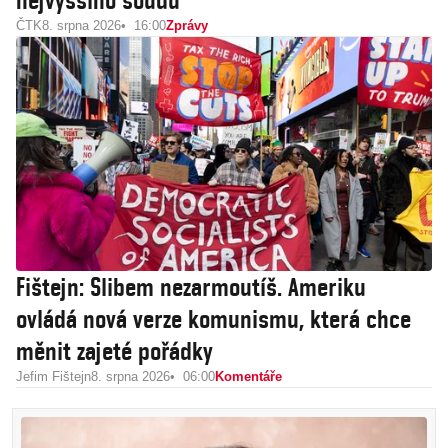
nejvyššího soudu
ČTK
8. srpna 2026
16:00
Zprávy
Fištejn: Slibem nezarmoutíš. Ameriku
ovládá nová verze komunismu, která chce
měnit zajeté pořádky
Jefim Fištejn
8. srpna 2026
06:00
Komentáře