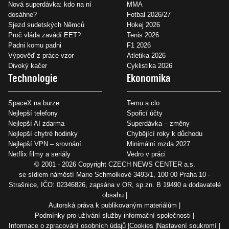
Nová superdávka: kdo na ní
MMA
dosáhne?
Fotbal 2026/27
Sjezd sudetských Němců
Hokej 2026
Proč vláda zavádí EET?
Tenis 2026
Padni komu padni
F1 2026
Výpověď z práce vzor
Atletika 2026
Divoký kačer
Cyklistika 2026
Technologie
Ekonomika
SpaceX na burze
Temu a clo
Nejlepší telefony
Spořicí účty
Nejlepší AI zdarma
Superdávka – změny
Nejlepší chytré hodinky
Chybějící roky k důchodu
Nejlepší VPN – srovnání
Minimální mzda 2027
Netflix filmy a seriály
Vedro v práci
© 2001 - 2026 Copyright
CZECH NEWS CENTER a.s.
se sídlem náměstí Marie Schmolkové 3493/1, 100 00 Praha 10 -
Strašnice, IČO: 02346826, zapsána v OR, sp.zn. B 19490 a dodavatelé
obsahu
Autorská práva k publikovaným materiálům
Podmínky pro užívání služby informační společnosti
Informace o zpracování osobních údajů
Cookies
Nastavení soukromí