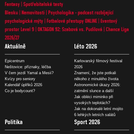
Fantasy
Spotřebitelské testy
Blesku
Nemovitosti
Psychologika - podcast rozbíjející
psychologické mýty
Fotbalové přestupy ONLINE
Eventový
prostor Level 9
OKTAGON 92: Szabová vs. Pudilová
Chance Liga
2026/27
Aktuálně
Léto 2026
Epicentrum
Karlovarský filmový festival
Neštovice: příznaky, léčba
2026
V čem jezdí Yamal a Mesii?
Znamení, že jste potkali
Kvízy pro seniory
někoho z minulého života
Kalendář úplňků 2026
Astronomické úkazy 2026:
Co je bodycount?
zatmění slunce a další
Jak obléci miminko při
vysokých teplotách?
Jak na dokonalé letní mojito
6 lehkých letních salátů
Politika
Sport 2026