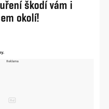
ouření škodí vám i
em okolí!
ny.