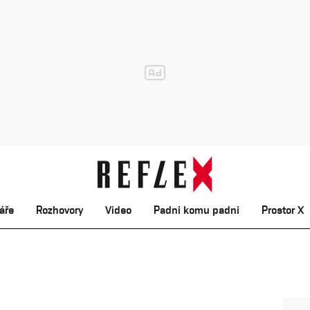
áře
Rozhovory
Video
Padni komu padni
Prostor X