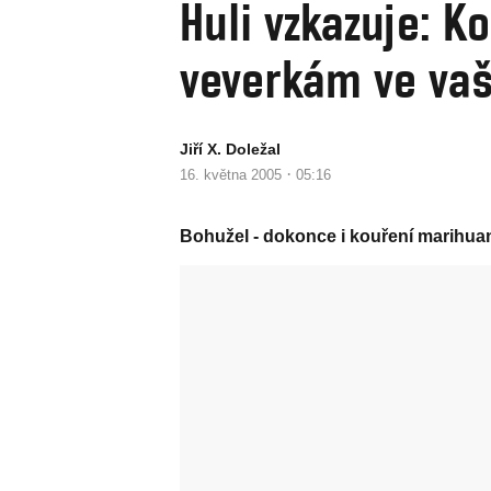
Huli vzkazuje: K
veverkám ve vaš
Jiří X. Doležal
·
16. května 2005
05:16
Bohužel - dokonce i kouření marihua