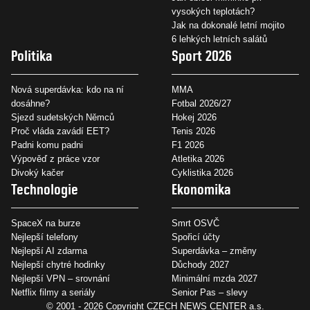
vysokých teplotách?
Jak na dokonalé letní mojito
6 lehkých letních salátů
Politika
Sport 2026
Nová superdávka: kdo na ní
MMA
dosáhne?
Fotbal 2026/27
Sjezd sudetských Němců
Hokej 2026
Proč vláda zavádí EET?
Tenis 2026
Padni komu padni
F1 2026
Výpověď z práce vzor
Atletika 2026
Divoký kačer
Cyklistika 2026
Technologie
Ekonomika
SpaceX na burze
Smrt OSVČ
Nejlepší telefony
Spořicí účty
Nejlepší AI zdarma
Superdávka – změny
Nejlepší chytré hodinky
Důchody 2027
Nejlepší VPN – srovnání
Minimální mzda 2027
Netflix filmy a seriály
Senior Pas – slevy
© 2001 - 2026 Copyright
CZECH NEWS CENTER a.s.