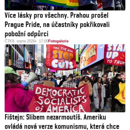
Více lásky pro všechny. Prahou prošel
Prague Pride, na účastníky pokřikovali
pobožní odpůrci
ČTK
8. srpna 2026
17:00
Fotogalerie
Fištejn: Slibem nezarmoutíš. Ameriku
ovládá nová verze komunismu, která chce