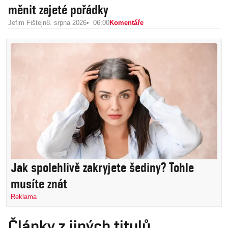
měnit zajeté pořádky
Jefim Fištejn
8. srpna 2026
06:00
Komentáře
Jak spolehlivě zakryjete šediny? Tohle
musíte znát
Reklama
Články z jiných titulů