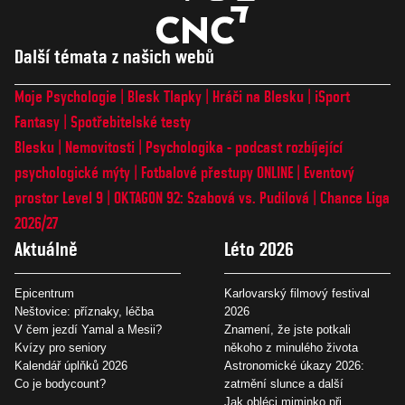
Další témata z našich webů
Moje Psychologie
Blesk Tlapky
Hráči na Blesku
iSport
Fantasy
Spotřebitelské testy
Blesku
Nemovitosti
Psychologika - podcast rozbíjející
psychologické mýty
Fotbalové přestupy ONLINE
Eventový
prostor Level 9
OKTAGON 92: Szabová vs. Pudilová
Chance Liga
2026/27
Aktuálně
Léto 2026
Epicentrum
Karlovarský filmový festival
Neštovice: příznaky, léčba
2026
V čem jezdí Yamal a Mesii?
Znamení, že jste potkali
Kvízy pro seniory
někoho z minulého života
Kalendář úplňků 2026
Astronomické úkazy 2026:
Co je bodycount?
zatmění slunce a další
Jak obléci miminko při