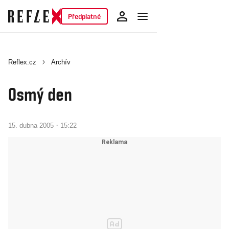
Předplatné
Reflex.cz
Archív
Osmý den
·
15. dubna 2005
15:22