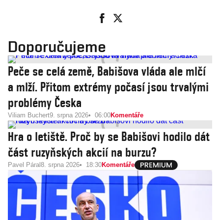
Doporučujeme
Peče se celá země, Babišova vláda ale mlčí
a mlží. Přitom extrémy počasí jsou trvalými
problémy Česka
Viliam Buchert
9. srpna 2026
06:00
Komentáře
Hra o letiště. Proč by se Babišovi hodilo dát
část ruzyňských akcií na burzu?
Pavel Páral
8. srpna 2026
18:30
Komentáře