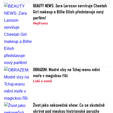
BEAUTY NEWS: Zara Larsson servíruje Cheetah
Girl makeup a Billie Eilish představuje nový
parfém!
HeyFomo
OBRAZEM: Modré slzy na Tchaj-wanu mění
moře v magickou říši
Lidé a země
Život jako nekonečná show: Co se skutečně
skrývá pod maskou histrionské poruchy