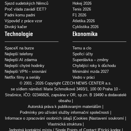
Sjezd sudetských Němců
Hokej 2026
Proč vláda zavádí EET?
Tenis 2026
Padni komu padni
F1 2026
Výpověď z práce vzor
Atletika 2026
Divoký kačer
Cyklistika 2026
Technologie
Ekonomika
SpaceX na burze
Temu a clo
Nejlepší telefony
Spořicí účty
Nejlepší AI zdarma
Superdávka – změny
Nejlepší chytré hodinky
Chybějící roky k důchodu
Nejlepší VPN – srovnání
Minimální mzda 2027
Netflix filmy a seriály
Vedro v práci
© 2001 - 2026 Copyright
CZECH NEWS CENTER a.s.
se sídlem náměstí Marie Schmolkové 3493/1, 100 00 Praha 10 -
Strašnice, IČO: 02346826, zapsána v OR, sp.zn. B 19490 a dodavatelé
obsahu
Autorská práva k publikovaným materiálům
Podmínky pro užívání služby informační společnosti
Informace o zpracování osobních údajů
Cookies
Nastavení soukromí
Vlastnická struktura
Jednotná kontaktní místa / Single Points of Contact
Etický kodex