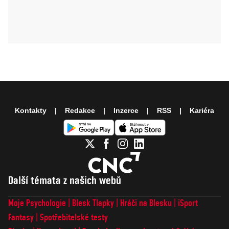
Kontakty
Redakce
Inzerce
RSS
Kariéra
Další témata z našich webů
Moje Psychologie
Blesk Tlapky
Hráči na Blesku
iSport
Fantasy
Spotřebitelské testy