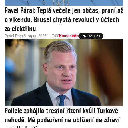
Pavel Páral: Teplá večeře jen občas, praní až
o víkendu. Brusel chystá revoluci v účtech
za elektřinu
Pavel Páral
5. srpna 2026
17:00
Komentáře
Policie zahájila trestní řízení kvůli Turkově
nehodě. Má podezření na ublížení na zdraví