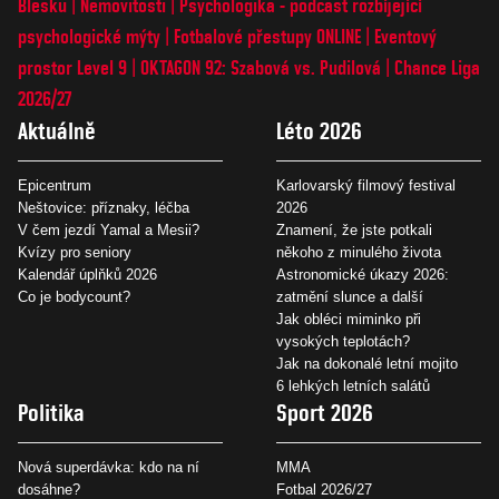
Blesku
Nemovitosti
Psychologika - podcast rozbíjející
psychologické mýty
Fotbalové přestupy ONLINE
Eventový
prostor Level 9
OKTAGON 92: Szabová vs. Pudilová
Chance Liga
2026/27
Aktuálně
Léto 2026
Epicentrum
Karlovarský filmový festival
Neštovice: příznaky, léčba
2026
V čem jezdí Yamal a Mesii?
Znamení, že jste potkali
Kvízy pro seniory
někoho z minulého života
Kalendář úplňků 2026
Astronomické úkazy 2026:
Co je bodycount?
zatmění slunce a další
Jak obléci miminko při
vysokých teplotách?
Jak na dokonalé letní mojito
6 lehkých letních salátů
Politika
Sport 2026
Nová superdávka: kdo na ní
MMA
dosáhne?
Fotbal 2026/27