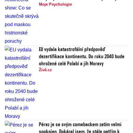
Moje Psychologie
EU vydala katastrofální předpověď
dezertifikace kontinentu. Do roku 2040 bude
ohrožené celé Polabí a jih Moravy
Živě.cz
Pérez je se svým comebackem zatím velmi
spokojen. Dokázal jsem, že stále patřím k