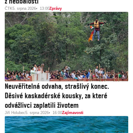
z nedbalosti
ČTK
5. srpna 2026
13:00
Zprávy
Neuvěřitelná odvaha, strašlivý konec.
Děsivé kaskadérské kousky, za které
odvážlivci zaplatili životem
Jiří Holubec
5. srpna 2026
16:00
Zajímavosti