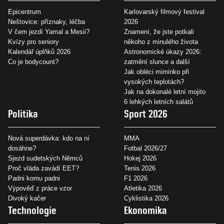
Epicentrum
Karlovarský filmový festival
Neštovice: příznaky, léčba
2026
V čem jezdí Yamal a Mesii?
Znamení, že jste potkali
Kvízy pro seniory
někoho z minulého života
Kalendář úplňků 2026
Astronomické úkazy 2026:
Co je bodycount?
zatmění slunce a další
Jak obléci miminko při
vysokých teplotách?
Jak na dokonalé letní mojito
6 lehkých letních salátů
Politika
Sport 2026
Nová superdávka: kdo na ní
MMA
dosáhne?
Fotbal 2026/27
Sjezd sudetských Němců
Hokej 2026
Proč vláda zavádí EET?
Tenis 2026
Padni komu padni
F1 2026
Výpověď z práce vzor
Atletika 2026
Divoký kačer
Cyklistika 2026
Technologie
Ekonomika