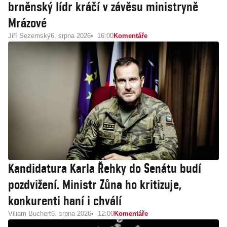
brněnský lídr kráčí v závěsu ministryně
Mrázové
Jiří Sezemský
6. srpna 2026
16:00
Komentáře
Kandidatura Karla Řehky do Senátu budí
pozdvižení. Ministr Zůna ho kritizuje,
konkurenti haní i chválí
Viliam Buchert
6. srpna 2026
12:00
Komentáře