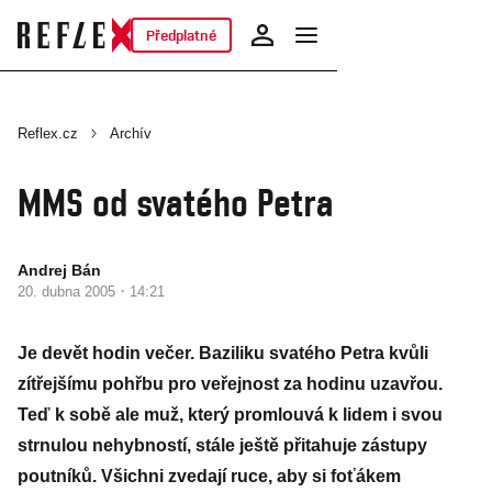
Předplatné
Reflex.cz
Archív
MMS od svatého Petra
Andrej Bán
·
20. dubna 2005
14:21
Je devět hodin večer. Baziliku svatého Petra kvůli
zítřejšímu pohřbu pro veřejnost za hodinu uzavřou.
Teď k sobě ale muž, který promlouvá k lidem i svou
strnulou nehybností, stále ještě přitahuje zástupy
poutníků. Všichni zvedají ruce, aby si foťákem