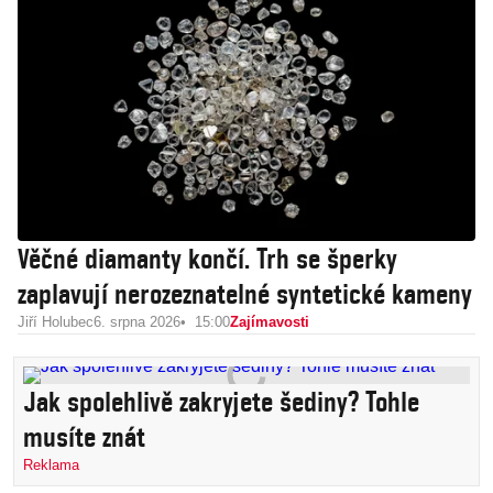
Věčné diamanty končí. Trh se šperky
zaplavují nerozeznatelné syntetické kameny
Jiří Holubec
6. srpna 2026
15:00
Zajímavosti
Jak spolehlivě zakryjete šediny? Tohle
musíte znát
Reklama