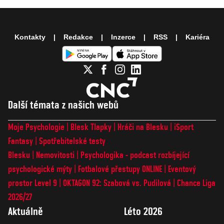
Kontakty
Redakce
Inzerce
RSS
Kariéra
Další témata z našich webů
Moje Psychologie
Blesk Tlapky
Hráči na Blesku
iSport
Fantasy
Spotřebitelské testy
Blesku
Nemovitosti
Psychologika - podcast rozbíjející
psychologické mýty
Fotbalové přestupy ONLINE
Eventový
prostor Level 9
OKTAGON 92: Szabová vs. Pudilová
Chance Liga
2026/27
Aktuálně
Léto 2026