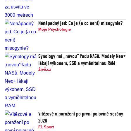
Nenápadný jed: Co je (a co není) misogynie?
Moje Psychologie
Synology má „novou“ řadu NASů. Modely Neo+
lákají výkonem, SSD a vyměnitelnou RAM
Živě.cz
Vítězové a poražení po první polovině sezóny
2026
F1 Sport