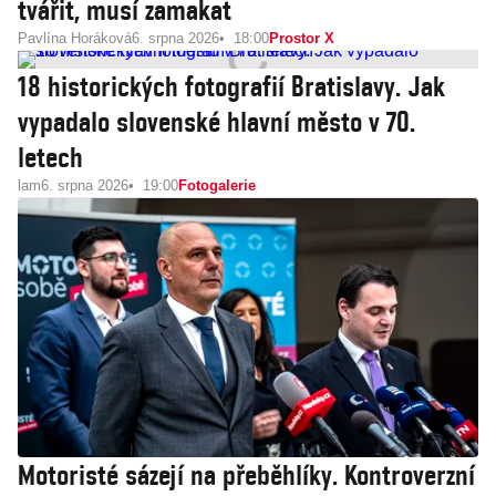
tvářit, musí zamakat
Pavlína Horáková
6. srpna 2026
18:00
Prostor X
18 historických fotografií Bratislavy. Jak
vypadalo slovenské hlavní město v 70.
letech
lam
6. srpna 2026
19:00
Fotogalerie
Motoristé sázejí na přeběhlíky. Kontroverzní