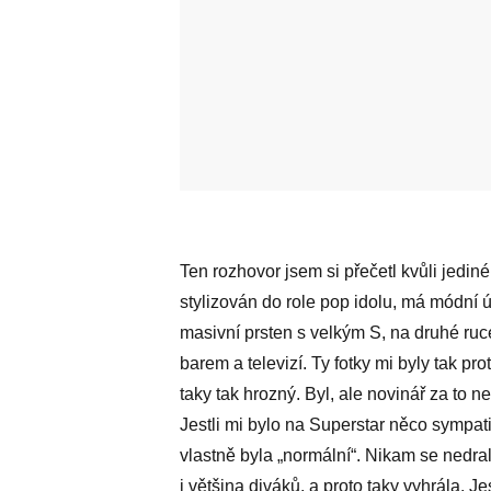
Ten rozhovor jsem si přečetl kvůli jediné
stylizován do role pop idolu, má módní ú
masivní prsten s velkým S, na druhé ruc
barem a televizí. Ty fotky mi byly tak pro
taky tak hrozný. Byl, ale novinář za to n
Jestli mi bylo na Superstar něco sympat
vlastně byla „normální“. Nikam se nedral
i většina diváků, a proto taky vyhrála. Jes