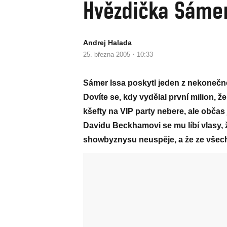
Hvězdička Sáme
Andrej Halada
·
25. března 2005
10:33
Sámer Issa poskytl jeden z nekonečn
Dovíte se, kdy vydělal první milion, že
kšefty na VIP party nebere, ale občas 
Davidu Beckhamovi se mu líbí vlasy, že
showbyznysu neuspěje, a že ze všech