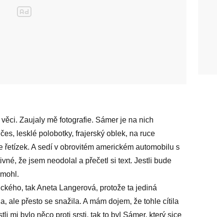
 věci. Zaujaly mě fotografie. Sámer je na nich
čes, lesklé polobotky, frajerský oblek, na ruce
e řetízek. A sedí v obrovitém americkém automobilu s
tivné, že jsem neodolal a přečetl si text. Jestli bude
emohl.
ického, tak Aneta Langerová, protože ta jediná
a, ale přesto se snažila. A mám dojem, že tohle cítila
tli mi bylo něco proti srsti, tak to byl Sámer, který sice