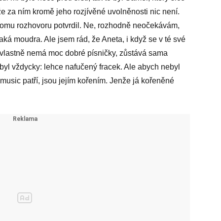
že za ním kromě jeho rozjívěné uvolněnosti nic není.
y tomu rozhovoru potvrdil. Ne, rozhodně neočekávám,
jaká moudra. Ale jsem rád, že Aneta, i když se v té své
ž vlastně nemá moc dobré písničky, zůstává sama
byl vždycky: lehce nafučený fracek. Ale abych nebyl
p music patří, jsou jejím kořením. Jenže já kořeněné