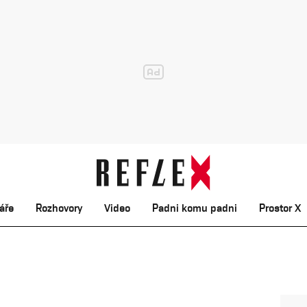
áře
Rozhovory
Video
Padni komu padni
Prostor X