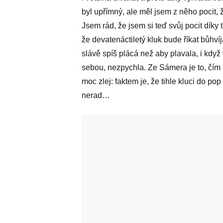
byl upřímný, ale měl jsem z něho pocit, 
Jsem rád, že jsem si teď svůj pocit dík
že devatenáctiletý kluk bude říkat bůhví
slávě spíš plácá než aby plavala, i kdy
sebou, nezpychla. Ze Sámera je to, čím 
moc zlej: faktem je, že tihle kluci do po
nerad…