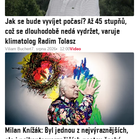
Jak se bude vyvíjet počasí? Až 45 stupňů,
což se dlouhodobě nedá vydržet, varuje
klimatolog Radim Tolasz
Viliam Buchert
7. srpna 2026
12:00
Video
Milan Knížák: Byl jednou z nejvýraznějších,