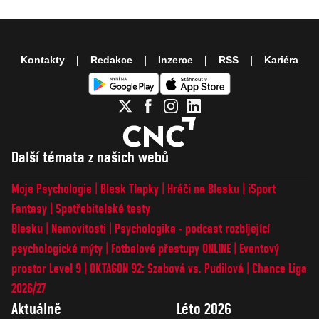
Kontakty
Redakce
Inzerce
RSS
Kariéra
Další témata z našich webů
Moje Psychologie
Blesk Tlapky
Hráči na Blesku
iSport
Fantasy
Spotřebitelské testy
Blesku
Nemovitosti
Psychologika - podcast rozbíjející
psychologické mýty
Fotbalové přestupy ONLINE
Eventový
prostor Level 9
OKTAGON 92: Szabová vs. Pudilová
Chance Liga
2026/27
Aktuálně
Léto 2026