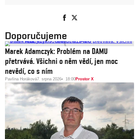
Doporučujeme
Marek Adamczyk: Problém na DAMU
přetrvává. Všichni o něm vědí, jen moc
nevědí, co s ním
Pavlína Horáková
7. srpna 2026
18:00
Prostor X