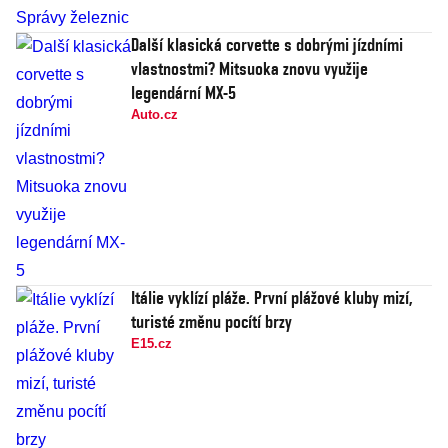
Další klasická corvette s dobrými jízdními
vlastnostmi? Mitsuoka znovu využije
legendární MX-5
Auto.cz
Itálie vyklízí pláže. První plážové kluby mizí,
turisté změnu pocítí brzy
E15.cz