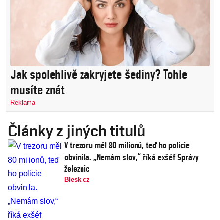
Jak spolehlivě zakryjete šediny? Tohle
musíte znát
Reklama
Články z jiných titulů
V trezoru měl 80 milionů, teď ho policie
obvinila. „Nemám slov,“ říká exšéf Správy
železnic
Blesk.cz