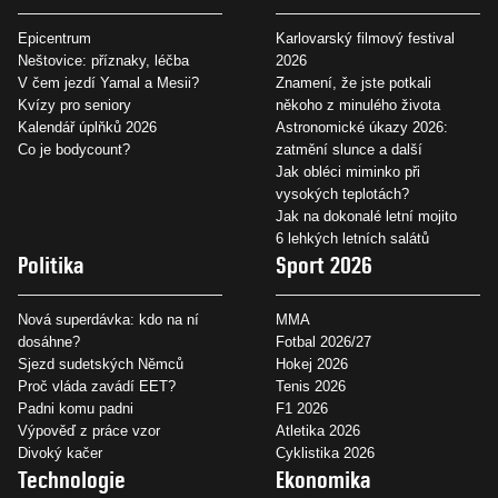
Epicentrum
Karlovarský filmový festival
Neštovice: příznaky, léčba
2026
V čem jezdí Yamal a Mesii?
Znamení, že jste potkali
Kvízy pro seniory
někoho z minulého života
Kalendář úplňků 2026
Astronomické úkazy 2026:
Co je bodycount?
zatmění slunce a další
Jak obléci miminko při
vysokých teplotách?
Jak na dokonalé letní mojito
6 lehkých letních salátů
Politika
Sport 2026
Nová superdávka: kdo na ní
MMA
dosáhne?
Fotbal 2026/27
Sjezd sudetských Němců
Hokej 2026
Proč vláda zavádí EET?
Tenis 2026
Padni komu padni
F1 2026
Výpověď z práce vzor
Atletika 2026
Divoký kačer
Cyklistika 2026
Technologie
Ekonomika