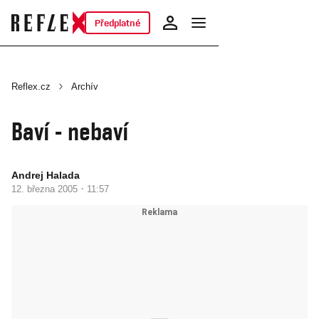
Předplatné
Reflex.cz
Archív
Baví - nebaví
Andrej Halada
·
12. března 2005
11:57