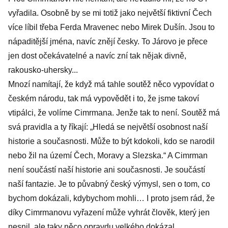
vyřadila. Osobně by se mi totiž jako největší fiktivní Čech
více líbil třeba Ferda Mravenec nebo Mirek Dušín. Jsou to
nápaditější jména, navíc znějí česky. To Járovo je přece
jen dost očekávatelné a navíc zní tak nějak divně,
rakousko-uhersky...
Mnozí namítají, že když má tahle soutěž něco vypovídat o
českém národu, tak má vypovědět i to, že jsme takoví
vtipálci, že volíme Cimrmana. Jenže tak to není. Soutěž má
svá pravidla a ty říkají: „Hledá se největší osobnost naší
historie a současnosti. Může to být kdokoli, kdo se narodil
nebo žil na území Čech, Moravy a Slezska.“ A Cimrman
není součástí naší historie ani současnosti. Je součástí
naší fantazie. Je to půvabný český výmysl, sen o tom, co
bychom dokázali, kdybychom mohli… I proto jsem rád, že
díky Cimrmanovu vyřazení může vyhrát člověk, který jen
nesnil, ale taky něco opravdu velkého dokázal.