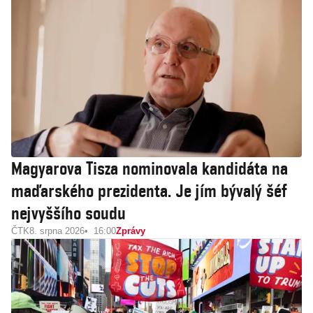
Magyarova Tisza nominovala kandidáta na
maďarského prezidenta. Je jím bývalý šéf
nejvyššího soudu
ČTK
8. srpna 2026
16:00
Zprávy