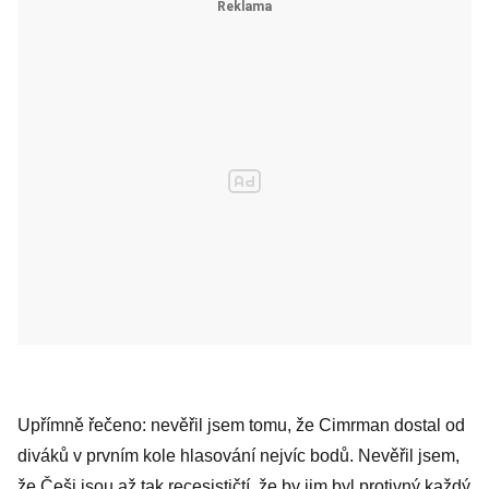
Upřímně řečeno: nevěřil jsem tomu, že Cimrman dostal od
diváků v prvním kole hlasování nejvíc bodů. Nevěřil jsem,
že Češi jsou až tak recesističtí, že by jim byl protivný každý