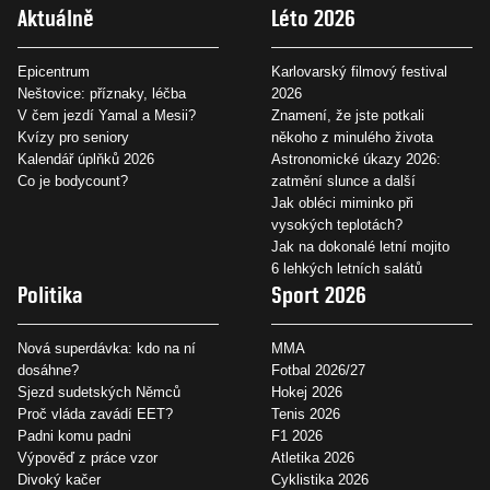
Aktuálně
Léto 2026
Epicentrum
Karlovarský filmový festival
Neštovice: příznaky, léčba
2026
V čem jezdí Yamal a Mesii?
Znamení, že jste potkali
Kvízy pro seniory
někoho z minulého života
Kalendář úplňků 2026
Astronomické úkazy 2026:
Co je bodycount?
zatmění slunce a další
Jak obléci miminko při
vysokých teplotách?
Jak na dokonalé letní mojito
6 lehkých letních salátů
Politika
Sport 2026
Nová superdávka: kdo na ní
MMA
dosáhne?
Fotbal 2026/27
Sjezd sudetských Němců
Hokej 2026
Proč vláda zavádí EET?
Tenis 2026
Padni komu padni
F1 2026
Výpověď z práce vzor
Atletika 2026
Divoký kačer
Cyklistika 2026