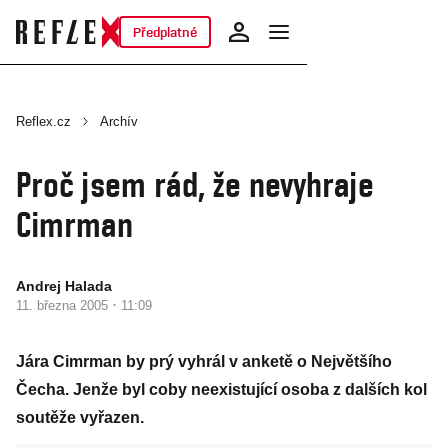
Předplatné
Reflex.cz
Archív
Proč jsem rád, že nevyhraje
Cimrman
Andrej Halada
·
11. března 2005
11:09
Jára Cimrman by prý vyhrál v anketě o Největšího
Čecha. Jenže byl coby neexistující osoba z dalších kol
soutěže vyřazen.