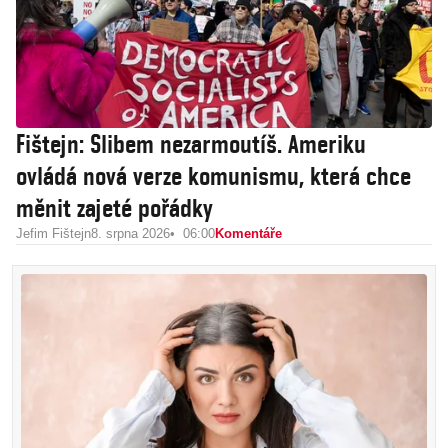
Fištejn: Slibem nezarmoutíš. Ameriku
ovládá nová verze komunismu, která chce
měnit zajeté pořádky
Jefim Fištejn
8. srpna 2026
06:00
Komentáře