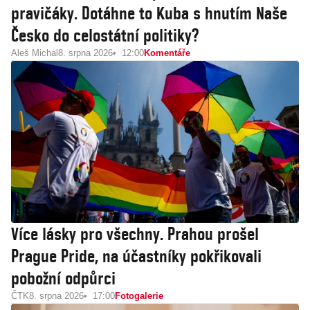
pravičáky. Dotáhne to Kuba s hnutím Naše
Česko do celostátní politiky?
Aleš Michal
8. srpna 2026
12:00
Komentáře
Více lásky pro všechny. Prahou prošel
Prague Pride, na účastníky pokřikovali
pobožní odpůrci
ČTK
8. srpna 2026
17:00
Fotogalerie