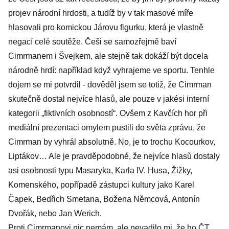
projev národní hrdosti, a tudíž by v tak masové míře
hlasovali pro komickou Járovu figurku, která je vlastně
negací celé soutěže. Češi se samozřejmě baví
Cimrmanem i Švejkem, ale stejně tak dokáží být docela
národně hrdí: například když vyhrajeme ve sportu. Tenhle
dojem se mi potvrdil - dověděl jsem se totiž, že Cimrman
skutečně dostal nejvíce hlasů, ale pouze v jakési interní
kategorii „fiktivních osobností“. Ovšem z Kavčích hor při
mediální prezentaci omylem pustili do světa zprávu, že
Cimrman by vyhrál absolutně. No, je to trochu Kocourkov,
Liptákov… Ale je pravděpodobné, že nejvíce hlasů dostaly
asi osobnosti typu Masaryka, Karla IV. Husa, Žižky,
Komenského, popřípadě zástupci kultury jako Karel
Čapek, Bedřich Smetana, Božena Němcová, Antonín
Dvořák, nebo Jan Werich.
Proti Cimrmanovi nic nemám, ale nevadilo mi, že ho ČT