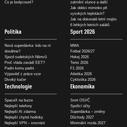
Co je bodycount?
zatmění slunce a další
Jak obléci miminko při
vysokých teplotách?
Jak na dokonalé letní mojito
6 lehkých letních salátů
Politika
Sport 2026
Nová superdávka: kdo na ní
MMA
dosáhne?
Fotbal 2026/27
Sjezd sudetských Němců
Hokej 2026
Proč vláda zavádí EET?
Tenis 2026
Padni komu padni
F1 2026
Výpověď z práce vzor
Atletika 2026
Divoký kačer
Cyklistika 2026
Technologie
Ekonomika
SpaceX na burze
Smrt OSVČ
Nejlepší telefony
Spořicí účty
Nejlepší AI zdarma
Superdávka – změny
Nejlepší chytré hodinky
Důchody 2027
Nejlepší VPN – srovnání
Minimální mzda 2027