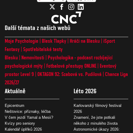
Další témata z našich webů
Moje Psychologie
Blesk Tlapky
Hráči na Blesku
iSport
Fantasy
Spotřebitelské testy
Blesku
Nemovitosti
Psychologika - podcast rozbíjející
psychologické mýty
Fotbalové přestupy ONLINE
Eventový
prostor Level 9
OKTAGON 92: Szabová vs. Pudilová
Chance Liga
2026/27
Aktuálně
Léto 2026
Epicentrum
Karlovarský filmový festival
Neštovice: příznaky, léčba
2026
V čem jezdí Yamal a Mesii?
Znamení, že jste potkali
Kvízy pro seniory
někoho z minulého života
Kalendář úplňků 2026
Astronomické úkazy 2026: