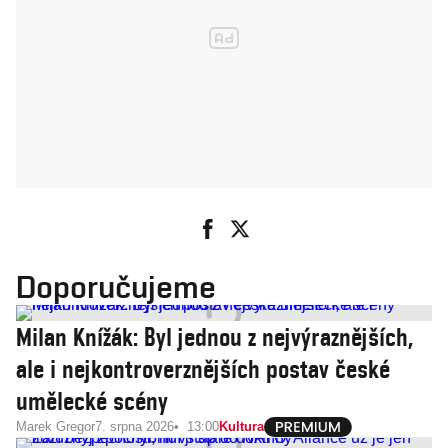
Doporučujeme
Milan Knížák: Byl jednou z nejvýraznějších,
ale i nejkontroverznějších postav české
umělecké scény
Marek Gregor
7. srpna 2026
13:00
Kultura