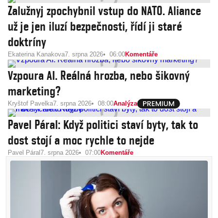
Zalužnyj zpochybnil vstup do NATO. Aliance
už je jen iluzí bezpečnosti, řídí ji staré
doktríny
Ekaterina Kanakova
7. srpna 2026
06:00
Komentáře
Vzpoura AI. Reálná hrozba, nebo šikovný
marketing?
Kryštof Pavelka
7. srpna 2026
08:00
Analýza
Pavel Páral: Když politici staví byty, tak to
dost stojí a moc rychle to nejde
Pavel Páral
7. srpna 2026
07:00
Komentáře