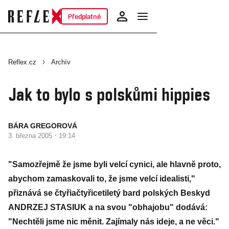
Předplatné
Reflex.cz
Archív
Jak to bylo s polskůmi hippies
BÁRA GREGOROVÁ
·
3. března 2005
19:14
"Samozřejmě že jsme byli velcí cynici, ale hlavně proto,
abychom zamaskovali to, že jsme velcí idealisti,"
přiznává se čtyřiačtyřicetiletý bard polských Beskyd
ANDRZEJ STASIUK a na svou "obhajobu" dodává:
"Nechtěli jsme nic měnit. Zajímaly nás ideje, a ne věci."