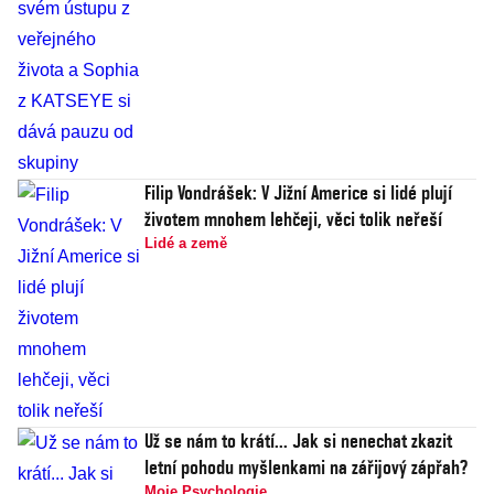
Filip Vondrášek: V Jižní Americe si lidé plují
životem mnohem lehčeji, věci tolik neřeší
Lidé a země
Už se nám to krátí... Jak si nenechat zkazit
letní pohodu myšlenkami na zářijový zápřah?
Moje Psychologie