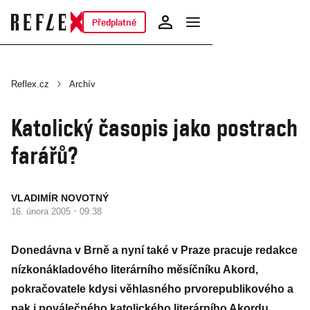
Předplatné
Reflex.cz
Archív
Katolický časopis jako postrach
farářů?
VLADIMÍR NOVOTNÝ
·
16. února 2005
09:38
Donedávna v Brně a nyní také v Praze pracuje redakce
nízkonákladového literárního měsíčníku Akord,
pokračovatele kdysi věhlasného prvorepublikového a
pak i poválečného katolického literárního Akordu.