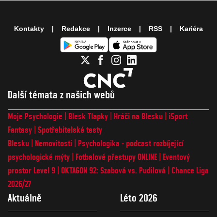
Kontakty
Redakce
Inzerce
RSS
Kariéra
Další témata z našich webů
Moje Psychologie
Blesk Tlapky
Hráči na Blesku
iSport
Fantasy
Spotřebitelské testy
Blesku
Nemovitosti
Psychologika - podcast rozbíjející
psychologické mýty
Fotbalové přestupy ONLINE
Eventový
prostor Level 9
OKTAGON 92: Szabová vs. Pudilová
Chance Liga
2026/27
Aktuálně
Léto 2026