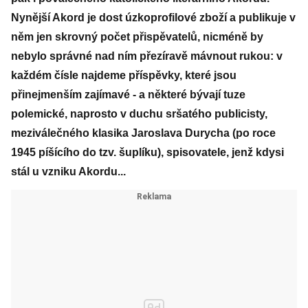
Nynější Akord je dost úzkoprofilové zboží a publikuje v
něm jen skrovný počet přispěvatelů, nicméně by
nebylo správné nad ním přezíravě mávnout rukou: v
každém čísle najdeme příspěvky, které jsou
přinejmenším zajímavé - a některé bývají tuze
polemické, naprosto v duchu sršatého publicisty,
meziválečného klasika Jaroslava Durycha (po roce
1945 píšícího do tzv. šuplíku), spisovatele, jenž kdysi
stál u vzniku Akordu...