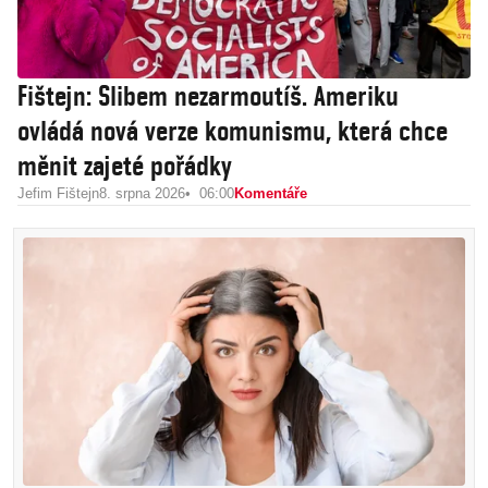
Fištejn: Slibem nezarmoutíš. Ameriku
ovládá nová verze komunismu, která chce
měnit zajeté pořádky
Jefim Fištejn
8. srpna 2026
06:00
Komentáře