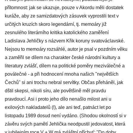
přítomnost: jak se ukazuje, pouze v Akordu měli dostatek
kuráže, aby ze samizdatových zásuvek vyprostili text v
určitých kruzích skoro legendární, tj. memoáry již
zesnulého literárního kritika katolického zaměření
Ladislava Jehličky s názvem Křik koruny svatováclavské.
Nejsou to memoáry rozsáhlé, autor je psal v pozdním věku
a zaměřil se dílem na charakter české národní kultury a
literatury zvlášť, dílem na politické poměry meziválečné a
poválečné - a při hodnocení mnoha našich "největších
Čechů" si ani trochu nebral servítky. Občas přeháněl, jak
dštil skepsi, nikoli síru, ale povětšině měl pravdu
pravdoucí. Asi i proto jeho dílo nenašlo milost ani u
exilových nakladatelů (!), ale ani teď, patnáct let po
listopadu 1989 dosud není vydáno. (Shodou okolností si v
závěru svých pamětí Jehlička neodpustil jedovatost, která
v jubilejním roce V + W má zvláštní příchuť: "Do doby