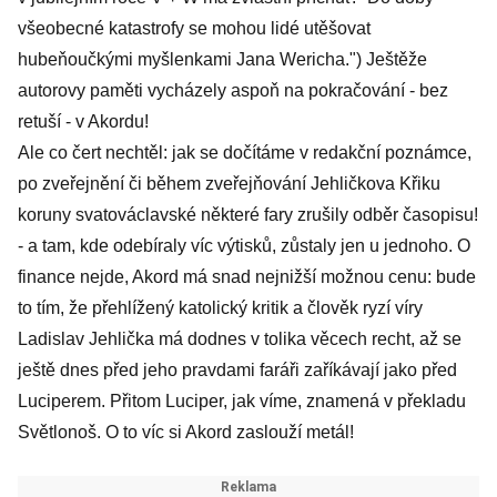
všeobecné katastrofy se mohou lidé utěšovat
hubeňoučkými myšlenkami Jana Wericha.") Ještěže
autorovy paměti vycházely aspoň na pokračování - bez
retuší - v Akordu!
Ale co čert nechtěl: jak se dočítáme v redakční poznámce,
po zveřejnění či během zveřejňování Jehličkova Křiku
koruny svatováclavské některé fary zrušily odběr časopisu!
- a tam, kde odebíraly víc výtisků, zůstaly jen u jednoho. O
finance nejde, Akord má snad nejnižší možnou cenu: bude
to tím, že přehlížený katolický kritik a člověk ryzí víry
Ladislav Jehlička má dodnes v tolika věcech recht, až se
ještě dnes před jeho pravdami faráři zaříkávají jako před
Luciperem. Přitom Luciper, jak víme, znamená v překladu
Světlonoš. O to víc si Akord zaslouží metál!