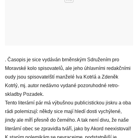
. Časopis je sice vydáván brněnským Sdružením pro
Moravské kolo spisovatelů, ale jeho úhlavními redakčními
oudy jsou spisovatelští manželé Iva Kotrlá a Zdeněk
Kotrlý, mj. autor nedávno vydané pozoruhodné retro-
skladby Pozadek.
Tento literární pár má výbušnou publicistickou jiskru a oba
rádi polemizují: někdy sice mají hledí dosti vychýlené,
jindy ale míří přesně do černého. A tak není divu, že naše
literární obec se zpravidla tváří, jako by Akord neexistoval!
K starým polemikám se nevracejme, podstatnější je