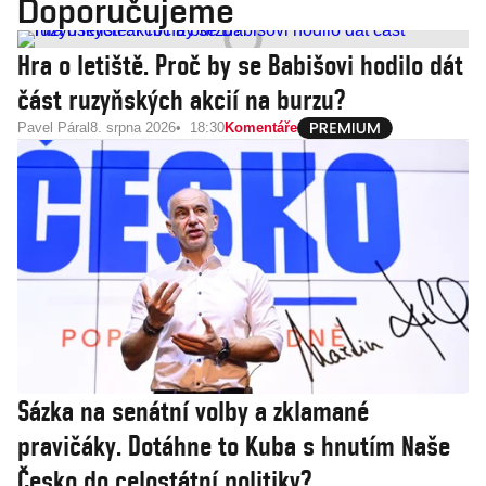
Doporučujeme
Hra o letiště. Proč by se Babišovi hodilo dát
část ruzyňských akcií na burzu?
Pavel Páral
8. srpna 2026
18:30
Komentáře
Sázka na senátní volby a zklamané
pravičáky. Dotáhne to Kuba s hnutím Naše
Česko do celostátní politiky?