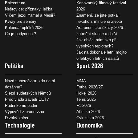
Epicentrum
Karlovarský filmový festival
Neštovice: příznaky, léčba
2026
V čem jezdí Yamal a Mesii?
Znamení, že jste potkali
Kvízy pro seniory
někoho z minulého života
Kalendář úplňků 2026
Astronomické úkazy 2026:
Co je bodycount?
zatmění slunce a další
Jak obléci miminko při
vysokých teplotách?
Jak na dokonalé letní mojito
6 lehkých letních salátů
Politika
Sport 2026
Nová superdávka: kdo na ní
MMA
dosáhne?
Fotbal 2026/27
Sjezd sudetských Němců
Hokej 2026
Proč vláda zavádí EET?
Tenis 2026
Padni komu padni
F1 2026
Výpověď z práce vzor
Atletika 2026
Divoký kačer
Cyklistika 2026
Technologie
Ekonomika