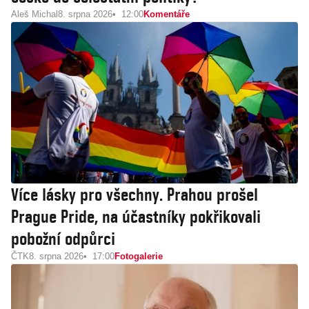
Aleš Michal
8. srpna 2026
12:00
Komentáře
Více lásky pro všechny. Prahou prošel
Prague Pride, na účastníky pokřikovali
pobožní odpůrci
ČTK
8. srpna 2026
17:00
Fotogalerie