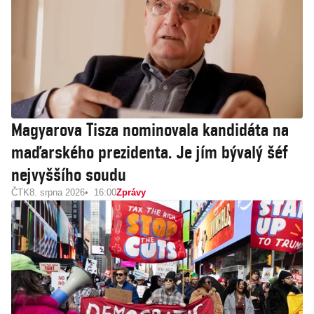
Magyarova Tisza nominovala kandidáta na
maďarského prezidenta. Je jím bývalý šéf
nejvyššího soudu
ČTK
8. srpna 2026
16:00
Zprávy