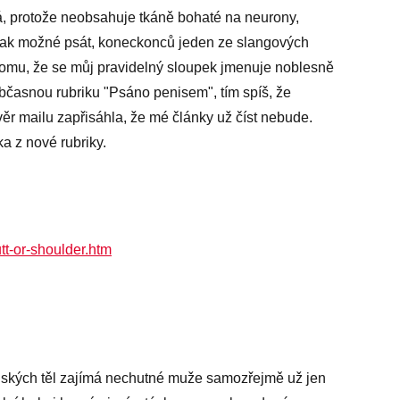
 protože neobsahuje tkáně bohaté na neurony,
však možné psát, koneckonců jeden ze slangových
 tomu, že se můj pravidelný sloupek jmenuje noblesně
bčasnou rubriku "Psáno penisem", tím spíš, že
věr mailu zapřisáhla, že mé články už číst nebude.
a z nové rubriky.
t-or-shoulder.htm
nských těl zajímá nechutné muže samozřejmě už jen