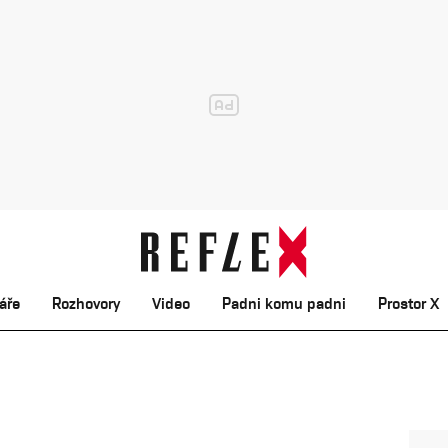
áře
Rozhovory
Video
Padni komu padni
Prostor X