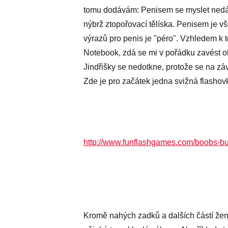
tomu dodávám: Penisem se myslet nedá,
nýbrž ztopořovací tělíska. Penisem je 
výrazů pro penis je "péro". Vzhledem k
Notebook, zdá se mi v pořádku zavést o
Jindřišky se nedotkne, protože se na zá
Zde je pro začátek jedna svižná flashovk
http://www.funflashgames.com/boobs-but
Kromě nahých zadků a dalších částí že