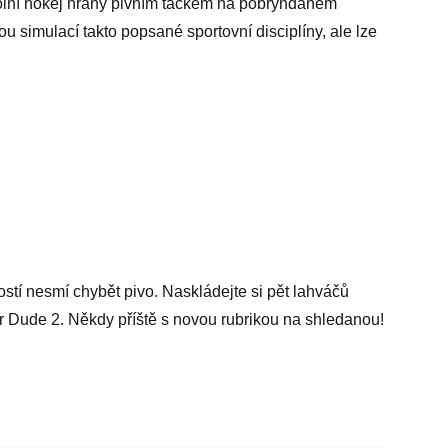
tolní hokej hraný pivním táckem na pobryndaném
u simulací takto popsané sportovní disciplíny, ale lze
stí nesmí chybět pivo. Naskládejte si pět lahváčů
r Dude 2. Někdy příště s novou rubrikou na shledanou!