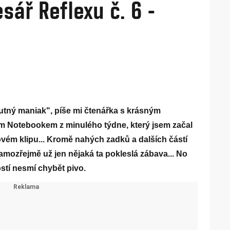
sář Reflexu č. 6 -
ný maniak", píše mi čtenářka s krásným
vým Notebookem z minulého týdne, který jsem začal
vém klipu... Kromě nahých zadků a dalších částí
mozřejmě už jen nějaká ta pokleslá zábava... No
stí nesmí chybět pivo.