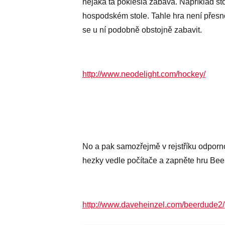
nějaká ta pokleslá zábava. Například s
hospodském stole. Tahle hra není přesno
se u ní podobně obstojně zabavit.
http://www.neodelight.com/hockey/
No a pak samozřejmě v rejstříku odporno
hezky vedle počítače a zapněte hru Bee
http://www.daveheinzel.com/beerdude2/