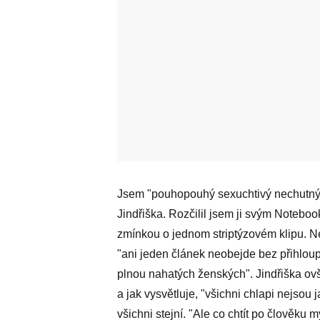
Jsem "pouhopouhý sexuchtivý nechutný
Jindřiška. Rozčilil jsem ji svým Notebo
zmínkou o jednom striptýzovém klipu. Ne
"ani jeden článek neobejde bez přihloup
plnou nahatých ženských". Jindřiška ov
a jak vysvětluje, "všichni chlapi nejsou 
všichni stejní. "Ale co chtít po člověku 