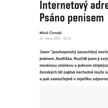
Internetový adre
Psáno penisem
Miloš Čermák
·
14. února 2005
00:01
Jsem "pouhopouhý sexuchtivý nechut
jménem Jindřiška. Rozčilil jsem ji s
nevinnou zmínkou o jednom striptýzo
ženských těl zajímá nechutné muže sa
a pak samozřejmě v rejstříku odporno