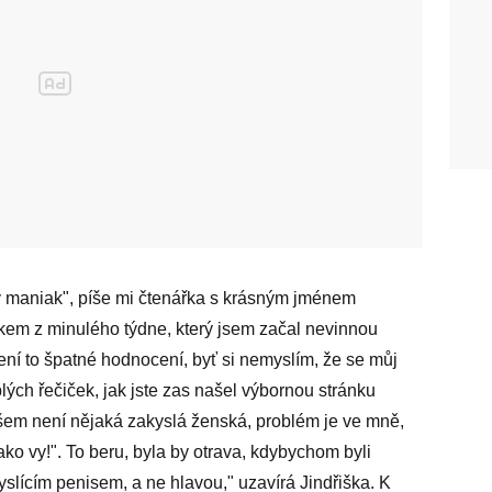
 maniak", píše mi čtenářka s krásným jménem
okem z minulého týdne, který jsem začal nevinnou
ní to špatné hodnocení, byť si nemyslím, že se můj
lých řečiček, jak jste zas našel výbornou stránku
šem není nějaká zakyslá ženská, problém je ve mně,
jako vy!". To beru, byla by otrava, kdybychom byli
myslícím penisem, a ne hlavou," uzavírá Jindřiška. K