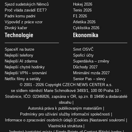
Sjezd sudetských Němců
Hokej 2026
Proč vláda zavádí EET?
Tenis 2026
Padni komu padni
F1 2026
Výpověď z práce vzor
Atletika 2026
Divoký kačer
Cyklistika 2026
Technologie
Ekonomika
SpaceX na burze
Smrt OSVČ
Nejlepší telefony
Spořicí účty
Nejlepší AI zdarma
Superdávka – změny
Nejlepší chytré hodinky
Důchody 2027
Nejlepší VPN – srovnání
Minimální mzda 2027
Netflix filmy a seriály
Senior Pas – slevy
© 2001 - 2026 Copyright
CZECH NEWS CENTER a.s.
se sídlem náměstí Marie Schmolkové 3493/1, 100 00 Praha 10 -
Strašnice, IČO: 02346826, zapsána v OR, sp.zn. B 19490 a dodavatelé
obsahu
Autorská práva k publikovaným materiálům
Podmínky pro užívání služby informační společnosti
Informace o zpracování osobních údajů
Cookies
Nastavení soukromí
Vlastnická struktura
Jednotná kontaktní místa / Single Points of Contact
Etický kodex