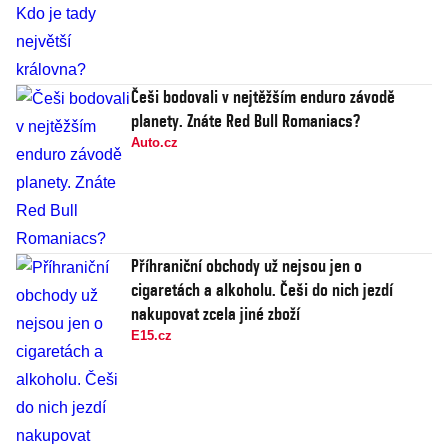
Češi bodovali v nejtěžším enduro závodě
planety. Znáte Red Bull Romaniacs?
Auto.cz
Příhraniční obchody už nejsou jen o
cigaretách a alkoholu. Češi do nich jezdí
nakupovat zcela jiné zboží
E15.cz