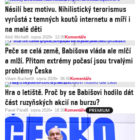
Násilí bez motivu. Nihilistický terorismus
vyrůstá z temných koutů internetu a míří i
na malé děti
Aleš Michal
9. srpna 2026
12:00
Komentáře
Peče se celá země, Babišova vláda ale mlčí
a mlží. Přitom extrémy počasí jsou trvalými
problémy Česka
Viliam Buchert
9. srpna 2026
06:00
Komentáře
Hra o letiště. Proč by se Babišovi hodilo dát
část ruzyňských akcií na burzu?
Pavel Páral
8. srpna 2026
18:30
Komentáře