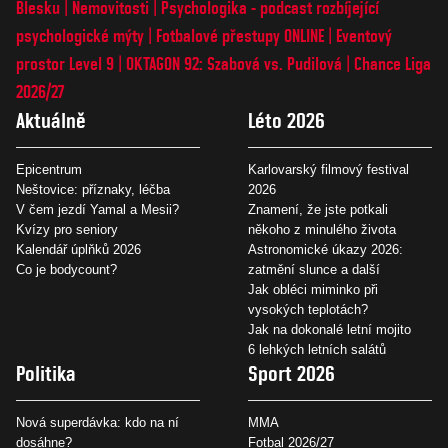
Blesku
Nemovitosti
Psychologika - podcast rozbíjející
psychologické mýty
Fotbalové přestupy ONLINE
Eventový
prostor Level 9
OKTAGON 92: Szabová vs. Pudilová
Chance Liga
2026/27
Aktuálně
Léto 2026
Epicentrum
Karlovarský filmový festival
Neštovice: příznaky, léčba
2026
V čem jezdí Yamal a Mesii?
Znamení, že jste potkali
Kvízy pro seniory
někoho z minulého života
Kalendář úplňků 2026
Astronomické úkazy 2026:
Co je bodycount?
zatmění slunce a další
Jak obléci miminko při
vysokých teplotách?
Jak na dokonalé letní mojito
6 lehkých letních salátů
Politika
Sport 2026
Nová superdávka: kdo na ní
MMA
dosáhne?
Fotbal 2026/27