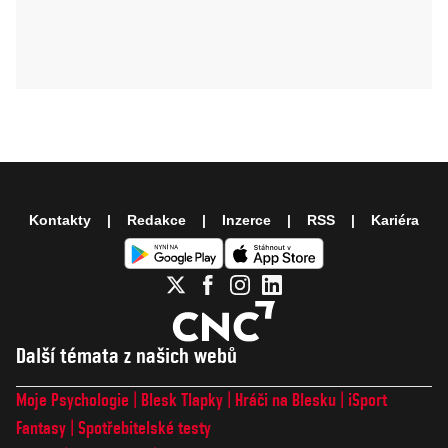
Kontakty
Redakce
Inzerce
RSS
Kariéra
Další témata z našich webů
Moje Psychologie
Blesk Tlapky
Hráči na Blesku
iSport
Fantasy
Spotřebitelské testy