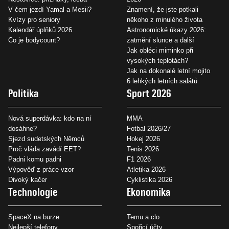
V čem jezdí Yamal a Mesii?
Znamení, že jste potkali
Kvízy pro seniory
někoho z minulého života
Kalendář úplňků 2026
Astronomické úkazy 2026:
Co je bodycount?
zatmění slunce a další
Jak obléci miminko při
vysokých teplotách?
Jak na dokonalé letní mojito
6 lehkých letních salátů
Politika
Sport 2026
Nová superdávka: kdo na ní
MMA
dosáhne?
Fotbal 2026/27
Sjezd sudetských Němců
Hokej 2026
Proč vláda zavádí EET?
Tenis 2026
Padni komu padni
F1 2026
Výpověď z práce vzor
Atletika 2026
Divoký kačer
Cyklistika 2026
Technologie
Ekonomika
SpaceX na burze
Temu a clo
Nejlepší telefony
Spořicí účty