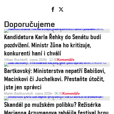
Doporučujeme
Kandidatura Karla Řehky do Senátu budí
pozdvižení. Ministr Zůna ho kritizuje,
konkurenti haní i chválí
Viliam Buchert
6. srpna 2026
12:00
Komentáře
Bartkovský: Ministerstva nepatří Babišovi,
Macinkovi či Juchelkovi. Přestaňte útočit,
jste jen správci
Martin Bartkovský
6. srpna 2026
06:00
Komentáře
Skandál po mužském polibku? Režisérka
Marianna Arzumanova zahájila festival hrou