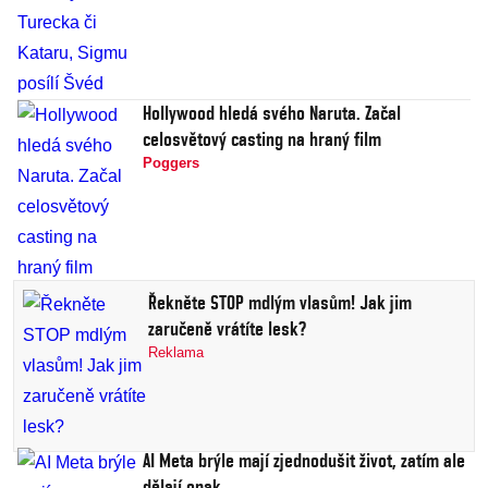
Hollywood hledá svého Naruta. Začal
celosvětový casting na hraný film
Poggers
Řekněte STOP mdlým vlasům! Jak jim
zaručeně vrátíte lesk?
Reklama
AI Meta brýle mají zjednodušit život, zatím ale
dělají opak