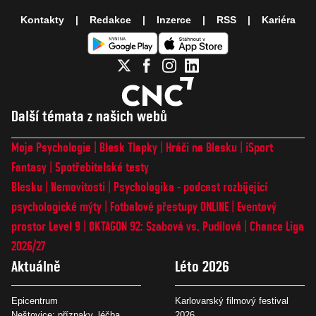
Kontakty
Redakce
Inzerce
RSS
Kariéra
Další témata z našich webů
Moje Psychologie
Blesk Tlapky
Hráči na Blesku
iSport
Fantasy
Spotřebitelské testy
Blesku
Nemovitosti
Psychologika - podcast rozbíjející
psychologické mýty
Fotbalové přestupy ONLINE
Eventový
prostor Level 9
OKTAGON 92: Szabová vs. Pudilová
Chance Liga
2026/27
Aktuálně
Léto 2026
Epicentrum
Karlovarský filmový festival
Neštovice: příznaky, léčba
2026