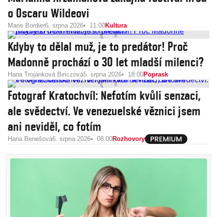
o Oscaru Wildeovi
Marie Bordier
6. srpna 2026
11:00
Kultura
Kdyby to dělal muž, je to predátor! Proč
Madonně prochází o 30 let mladší milenci?
Hana Trojánková Biriczová
5. srpna 2026
18:00
Poprask
Fotograf Kratochvíl: Nefotím kvůli senzaci,
ale svědectví. Ve venezuelské věznici jsem
ani neviděl, co fotím
Hana Benešová
6. srpna 2026
08:00
Rozhovory