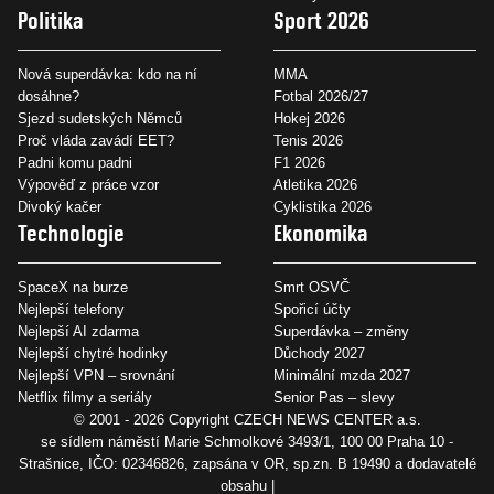
Politika
Sport 2026
Nová superdávka: kdo na ní
MMA
dosáhne?
Fotbal 2026/27
Sjezd sudetských Němců
Hokej 2026
Proč vláda zavádí EET?
Tenis 2026
Padni komu padni
F1 2026
Výpověď z práce vzor
Atletika 2026
Divoký kačer
Cyklistika 2026
Technologie
Ekonomika
SpaceX na burze
Smrt OSVČ
Nejlepší telefony
Spořicí účty
Nejlepší AI zdarma
Superdávka – změny
Nejlepší chytré hodinky
Důchody 2027
Nejlepší VPN – srovnání
Minimální mzda 2027
Netflix filmy a seriály
Senior Pas – slevy
© 2001 - 2026 Copyright
CZECH NEWS CENTER a.s.
se sídlem náměstí Marie Schmolkové 3493/1, 100 00 Praha 10 -
Strašnice, IČO: 02346826, zapsána v OR, sp.zn. B 19490 a dodavatelé
obsahu