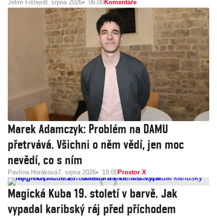
Jefim Fištejn
8. srpna 2026
06:00
Komentáře
Marek Adamczyk: Problém na DAMU
přetrvává. Všichni o něm vědí, jen moc
nevědí, co s ním
Pavlína Horáková
7. srpna 2026
18:00
Prostor X
Magická Kuba 19. století v barvě. Jak
vypadal karibský ráj před příchodem