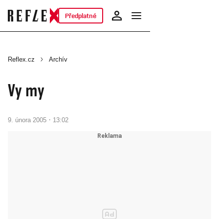
Předplatné
Reflex.cz
Archív
Vy my
·
9. února 2005
13:02