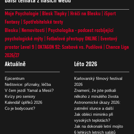
Další témata z našich webů
Moje Psychologie
Blesk Tlapky
Hráči na Blesku
iSport
Fantasy
Spotřebitelské testy
Blesku
Nemovitosti
Psychologika - podcast rozbíjející
psychologické mýty
Fotbalové přestupy ONLINE
Eventový
prostor Level 9
OKTAGON 92: Szabová vs. Pudilová
Chance Liga
2026/27
Aktuálně
Léto 2026
Epicentrum
Karlovarský filmový festival
Neštovice: příznaky, léčba
2026
V čem jezdí Yamal a Mesii?
Znamení, že jste potkali
Kvízy pro seniory
někoho z minulého života
Kalendář úplňků 2026
Astronomické úkazy 2026:
Co je bodycount?
zatmění slunce a další
Jak obléci miminko při
vysokých teplotách?
Jak na dokonalé letní mojito
6 lehkých letních salátů