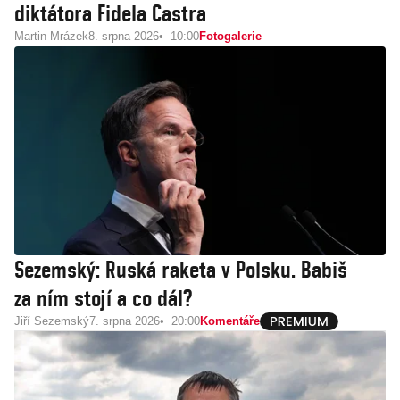
diktátora Fidela Castra
Martin Mrázek
8. srpna 2026
10:00
Fotogalerie
Sezemský: Ruská raketa v Polsku. Babiš
za ním stojí a co dál?
Jiří Sezemský
7. srpna 2026
20:00
Komentáře