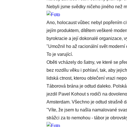
Nebyli jsme svědky ničeho jiného než ma
Ano, holocaust vůbec nebyl popřením ci
jejím produktem, dítětem veškeré modernit
byrokracie a její dokonalé organizace,
"Umožnil ho až racionální svět moderní 
To je varující.
Oběti vcházely do šatny, ve které se p
bez rozdílu věku i pohlaví, tak, aby jeji
lidská ctnost, kterou oblečení vrazi nepocí
Táborová brána je odtud daleko. Polská
jezdil Pavel Kohout s rodiči na dovoleno
Amsterdam. Všechno je odtud strašně d
"Víte, že jsem tu našla namalované svas
strážci za to nemohou - tábor je obrovsk