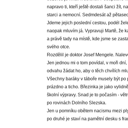
napravo ti, kteří ještě dostali šanci žít,
starci a nemocní. Sedmdesát až pětased
Jdeme jejich poslední cestou, podél žel
naopak mluvím já. Vypravuji Martě, že k
a právě tady na místě, kde jsme se zasta
svého otce.
Rozdělil je doktor Josef Mengele. Nalev
Jen jednou mi o tom povídal, v moři dní, 
odvahu žádat ho, aby o těch chvílích mlu
Všechny baráky v táboře musely být po p
prázdno a ticho. Březinka je jako vylid
školní výpravy. Snad je to počasím - vě
po rovinách Dolního Slezska.
Jen u pomníku obětem nacismu mezi ply
po druhé je staví na pamětní desku s f