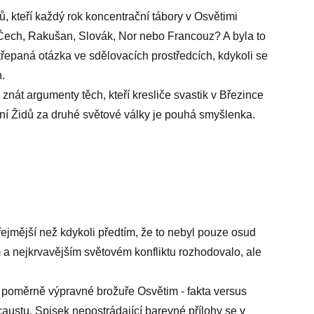
, kteří každý rok koncentrační tábory v Osvětimi
, Čech, Rakušan, Slovák, Nor nebo Francouz? A byla to
řepaná otázka ve sdělovacích prostředcích, kdykoli se
.
e znát argumenty těch, kteří kresliče svastik v Březince
ování Židů za druhé světové války je pouhá smyšlenka.
zřejmější než kdykoli předtím, že to nebyl pouze osud
 a nejkrvavějším světovém konfliktu rozhodovalo, ale
"
v poměrně výpravné brožuře Osvětim - fakta versus
caustu. Spisek nepostrádající barevné přílohy se v