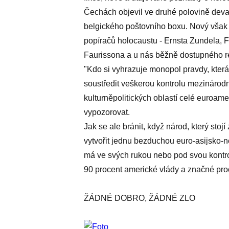
Čechách objevil ve druhé polovině devad
belgického poštovního boxu. Nový však př
popíračů holocaustu - Ernsta Zundela, F
Faurissona a u nás běžně dostupného rev
"Kdo si vyhrazuje monopol pravdy, která
soustředit veškerou kontrolu mezinárodn
kulturněpolitických oblastí celé euroame
vypozorovat.
Jak se ale bránit, když národ, který stojí
vytvořit jednu bezduchou euro-asijsko-n
má ve svých rukou nebo pod svou kontrol
90 procent americké vlády a značné proce
ŽÁDNÉ DOBRO, ŽÁDNÉ ZLO