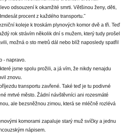
 nalevo odsouzení k okamžité smrti. Většinou ženy, děti,
mdesát procent z každého transportu."
ezniční koleje k troskám plynových komor dvě a tři. Teď
aždý rok strávím několik dní s mužem, který tudy prošel
vili, možná o sto metrů dál nebo blíž naposledy spatřil
o - napravo.
které jsme spolu prožili, a já vím, že nikdy nenajdu
vil znovu.
říjezdu transportu zavřené. Také teď je tu podivné
něné mrtvé město. Žádní návštěvníci ani rozesmáté
trnou, ale bezsněžnou zimou, která se mléčně rozlévá
novými komorami zapaluje starý muž svíčky a jednu
rancouzským nápisem.