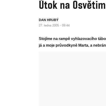
Útok na Osvětim
DAN HRUBÝ
·
27. ledna 2005
09:44
Stojíme na rampě vyhlazovacího tábor
já a moje průvodkyně Marta, a nebrá