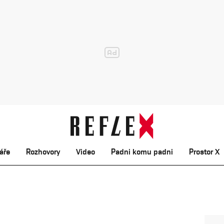
áře
Rozhovory
Video
Padni komu padni
Prostor X