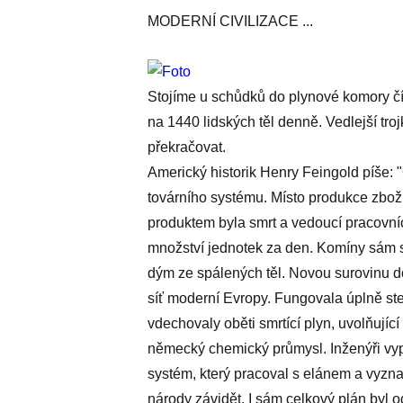
MODERNÍ CIVILIZACE ...
Stojíme u schůdků do plynové komory čís
na 1440 lidských těl denně. Vedlejší troj
překračovat.
Americký historik Henry Feingold píše
továrního systému. Místo produkce zbož
produktem byla smrt a vedoucí pracovn
množství jednotek za den. Komíny sám s
dým ze spálených těl. Novou surovinu d
síť moderní Evropy. Fungovala úplně st
vdechovaly oběti smrtící plyn, uvolňující
německý chemický průmysl. Inženýři vypr
systém, který pracoval s elánem a vyzna
národy závidět. I sám celkový plán by