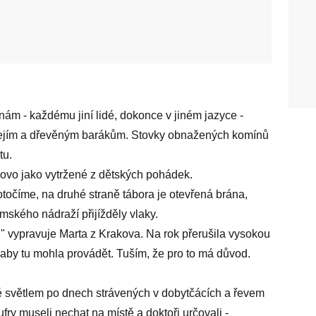
nám - každému jiní lidé, dokonce v jiném jazyce -
olejím a dřevěným barákům. Stovky obnažených komínů
tu.
lovo jako vytržené z dětských pohádek.
otočíme, na druhé straně tábora je otevřená brána,
mského nádraží přijížděly vlaky.
ů," vypravuje Marta z Krakova. Na rok přerušila vysokou
 aby tu mohla provádět. Tuším, že pro to má důvod.
é světlem po dnech strávených v dobytčácích a řevem
fry museli nechat na místě a doktoři určovali -