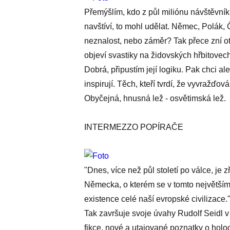
Přemýšlím, kdo z půl miliónu návštěvníků
navštíví, to mohl udělat. Němec, Polák
neznalost, nebo záměr? Tak přece zní ot
objeví svastiky na židovských hřbitovech
Dobrá, připustím její logiku. Pak chci al
inspirují. Těch, kteří tvrdí, že vyvražď
Obyčejná, hnusná lež - osvětimská lež.
INTERMEZZO POPÍRAČE
"Dnes, více než půl století po válce, je 
Německa, o kterém se v tomto největším
existence celé naší evropské civilizace.
Tak završuje svoje úvahy Rudolf Seidl 
fikce, nové a utajované poznatky o holo