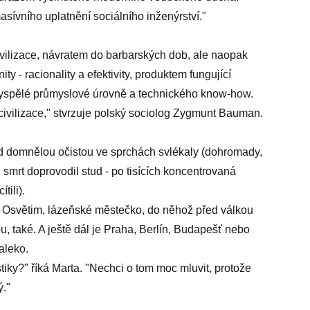
sívního uplatnění sociálního inženýrství."
vilizace, návratem do barbarských dob, ale naopak
y - racionality a efektivity, produktem fungující
 vyspělé průmyslové úrovně a technického know-how.
civilizace," stvrzuje polský sociolog Zygmunt Bauman.
řed domnělou očistou ve sprchách svlékaly (dohromady,
ch smrt doprovodil stud - po tisících koncentrovaná
tili).
 Osvětim, lázeňské městečko, do něhož před válkou
u, také. A ještě dál je Praha, Berlín, Budapešť nebo
aleko.
tiky?" říká Marta. "Nechci o tom moc mluvit, protože
ý."