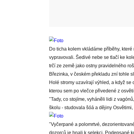
Do ticha kolem vkládáme příběhy, které 
vypravovali. Šedivé nebe se tlačí ke k
trčí ze země jako ostny pravidelného roš
Březinka, v českém překladu zní tohle s
Holé stromy uzavírají výhled, a když se 
kterou sem po vlečce přivedené z osvěti
"Tady, co stojíme, vyháněli lidi z vagón
školu - studovala šóá a dějiny Osvětimi,
"Vyčerpané a polomrtvé, dezorientovan
dozorců je hnali k selekci. Podepsané ku