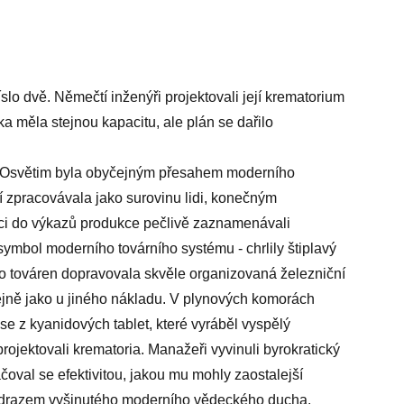
lo dvě. Němečtí inženýři projektovali její krematorium
ka měla stejnou kapacitu, ale plán se dařilo
: "Osvětim byla obyčejným přesahem moderního
í zpracovávala jako surovinu lidi, konečným
íci do výkazů produkce pečlivě zaznamenávali
ymbol moderního továrního systému - chrlily štiplavý
o továren dopravovala skvěle organizovaná železniční
ejně jako u jiného nákladu. V plynových komorách
 se z kyanidových tablet, které vyráběl vyspělý
ojektovali krematoria. Manažeři vyvinuli byrokratický
čoval se efektivitou, jakou mu mohly zaostalejší
l odrazem vyšinutého moderního vědeckého ducha.