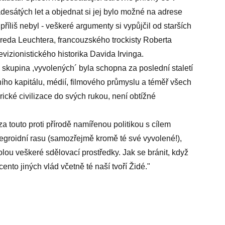
esátých let a objednat si jej bylo možné na adrese
íliš nebyl - veškeré argumenty si vypůjčil od starších
reda Leuchtera, francouzského trockisty Roberta
izionistického historika Davida Irvinga.
 skupina ,vyvolených´ byla schopna za poslední staletí
ího kapitálu, médií, filmového průmyslu a téměř všech
rické civilizace do svých rukou, není obtížné
 za touto proti přírodě namířenou politikou s cílem
egroidní rasu (samozřejmě kromě té své vyvolené!),
ou veškeré sdělovací prostředky. Jak se bránit, když
nto jiných vlád včetně té naší tvoří Židé."