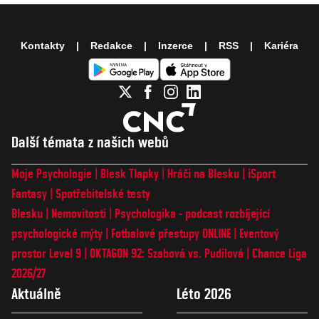
Kontakty
Redakce
Inzerce
RSS
Kariéra
Další témata z našich webů
Moje Psychologie
Blesk Tlapky
Hráči na Blesku
iSport
Fantasy
Spotřebitelské testy
Blesku
Nemovitosti
Psychologika - podcast rozbíjející
psychologické mýty
Fotbalové přestupy ONLINE
Eventový
prostor Level 9
OKTAGON 92: Szabová vs. Pudilová
Chance Liga
2026/27
Aktuálně
Léto 2026