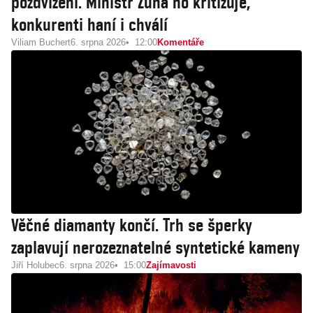
pozdvižení. Ministr Zůna ho kritizuje,
konkurenti haní i chválí
Viliam Buchert
6. srpna 2026
12:00
Komentáře
Věčné diamanty končí. Trh se šperky
zaplavují nerozeznatelné syntetické kameny
Jiří Holubec
6. srpna 2026
15:00
Zajímavosti