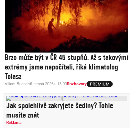
Brzo může být v ČR 45 stupňů. Až s takovými
extrémy jsme nepočítali, říká klimatolog
Tolasz
Viliam Buchert
6. srpna 2026
13:00
Rozhovory
Jak spolehlivě zakryjete šediny? Tohle
musíte znát
Reklama