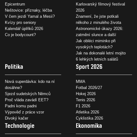
Epicentrum
Karlovarský filmový festival
Neštovice: příznaky, léčba
2026
V čem jezdí Yamal a Mesii?
Znamení, že jste potkali
Kvízy pro seniory
někoho z minulého života
Kalendář úplňků 2026
Astronomické úkazy 2026:
Co je bodycount?
zatmění slunce a další
Jak obléci miminko při
vysokých teplotách?
Jak na dokonalé letní mojito
6 lehkých letních salátů
Politika
Sport 2026
Nová superdávka: kdo na ní
MMA
dosáhne?
Fotbal 2026/27
Sjezd sudetských Němců
Hokej 2026
Proč vláda zavádí EET?
Tenis 2026
Padni komu padni
F1 2026
Výpověď z práce vzor
Atletika 2026
Divoký kačer
Cyklistika 2026
Technologie
Ekonomika