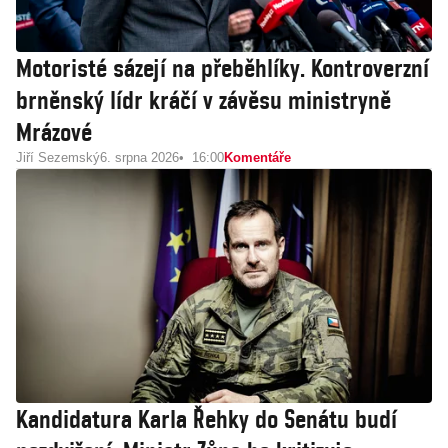
Motoristé sázejí na přeběhlíky. Kontroverzní
brněnský lídr kráčí v závěsu ministryně
Mrázové
Jiří Sezemský
6. srpna 2026
16:00
Komentáře
Kandidatura Karla Řehky do Senátu budí