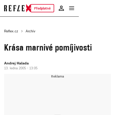
Předplatné
Reflex.cz
Archív
Krása marnivé pomíjivosti
Andrej Halada
·
13. ledna 2005
13:05