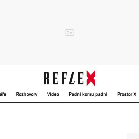
áře
Rozhovory
Video
Padni komu padni
Prostor X