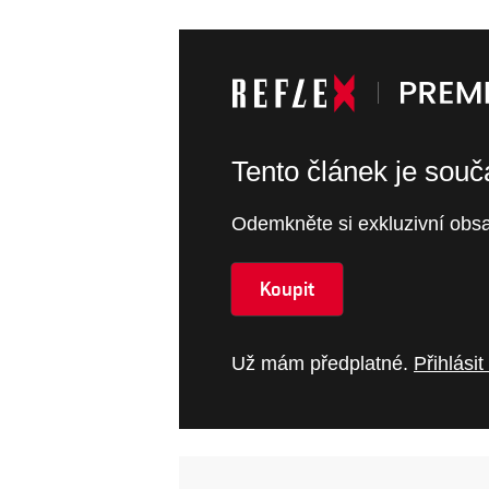
Tento článek je sou
Odemkněte si exkluzivní obsa
Koupit
Už mám předplatné.
Přihlásit