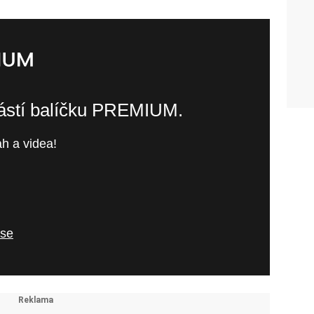
částí balíčku PREMIUM.
h a videa!
 se