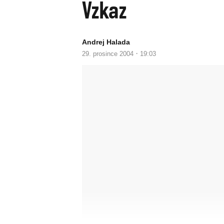
Vzkaz
Andrej Halada
·
29. prosince 2004
19:03