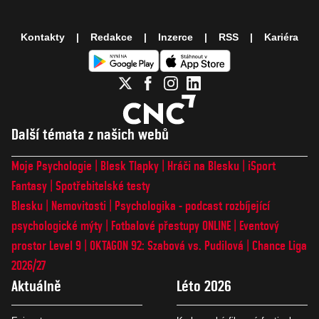
Kontakty
Redakce
Inzerce
RSS
Kariéra
Další témata z našich webů
Moje Psychologie
Blesk Tlapky
Hráči na Blesku
iSport
Fantasy
Spotřebitelské testy
Blesku
Nemovitosti
Psychologika - podcast rozbíjející
psychologické mýty
Fotbalové přestupy ONLINE
Eventový
prostor Level 9
OKTAGON 92: Szabová vs. Pudilová
Chance Liga
2026/27
Aktuálně
Léto 2026