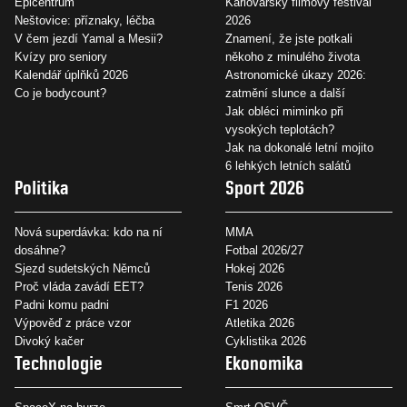
Epicentrum
Karlovarský filmový festival
Neštovice: příznaky, léčba
2026
V čem jezdí Yamal a Mesii?
Znamení, že jste potkali
Kvízy pro seniory
někoho z minulého života
Kalendář úplňků 2026
Astronomické úkazy 2026:
Co je bodycount?
zatmění slunce a další
Jak obléci miminko při
vysokých teplotách?
Jak na dokonalé letní mojito
6 lehkých letních salátů
Politika
Sport 2026
Nová superdávka: kdo na ní
MMA
dosáhne?
Fotbal 2026/27
Sjezd sudetských Němců
Hokej 2026
Proč vláda zavádí EET?
Tenis 2026
Padni komu padni
F1 2026
Výpověď z práce vzor
Atletika 2026
Divoký kačer
Cyklistika 2026
Technologie
Ekonomika