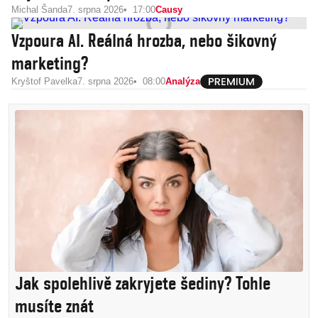
Michal Šanda
7. srpna 2026
17:00
Causy
Vzpoura AI. Reálná hrozba, nebo šikovný
marketing?
Kryštof Pavelka
7. srpna 2026
08:00
Analýza
Jak spolehlivě zakryjete šediny? Tohle
musíte znát