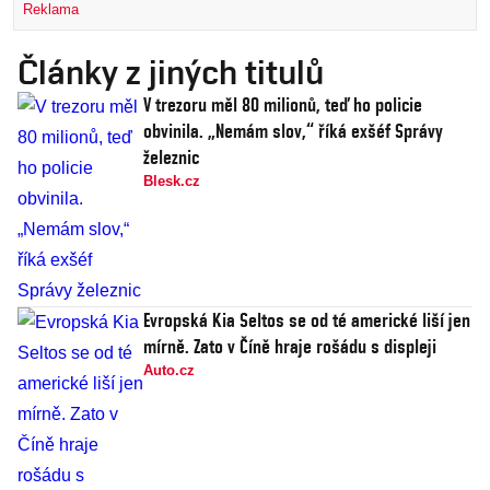
Reklama
Články z jiných titulů
V trezoru měl 80 milionů, teď ho policie
obvinila. „Nemám slov,“ říká exšéf Správy
železnic
Blesk.cz
Evropská Kia Seltos se od té americké liší jen
mírně. Zato v Číně hraje rošádu s displeji
Auto.cz