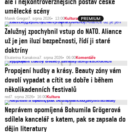
ale i nejkontroverznějších postav české
umělecké scény
Marek Gregor
7. srpna 2026
13:00
Kultura
Zalužnyj zpochybnil vstup do NATO. Aliance
už je jen iluzí bezpečnosti, řídí ji staré
doktríny
Ekaterina Kanakova
7. srpna 2026
06:00
Komentáře
Propojení hudby a krásy. Beauty zóny vám
dovolí vypadat a cítit se dobře i během
několikadenních festivalů
red
7. srpna 2026
16:00
Kultura
Neprávem opomíjená Bohumila Grögerová
sdílela kancelář s katem, pak se zapsala do
dějin literatury