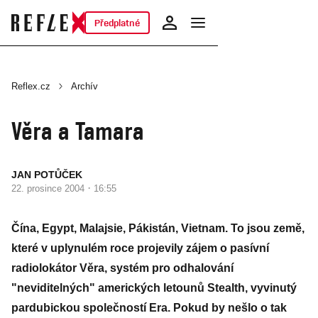
Předplatné
Reflex.cz
Archív
Věra a Tamara
JAN POTŮČEK
·
22. prosince 2004
16:55
Čína, Egypt, Malajsie, Pákistán, Vietnam. To jsou země,
které v uplynulém roce projevily zájem o pasívní
radiolokátor Věra, systém pro odhalování
"neviditelných" amerických letounů Stealth, vyvinutý
pardubickou společností Era. Pokud by nešlo o tak