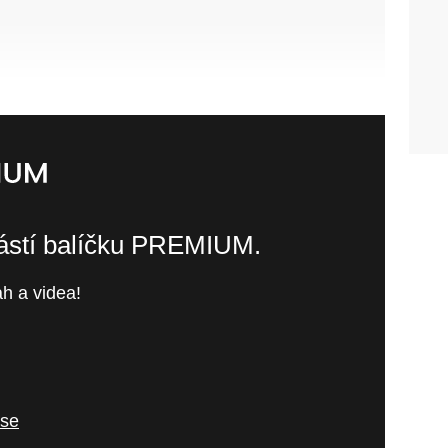
částí balíčku PREMIUM.
h a videa!
 se