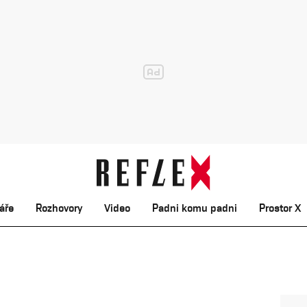
áře
Rozhovory
Video
Padni komu padni
Prostor X