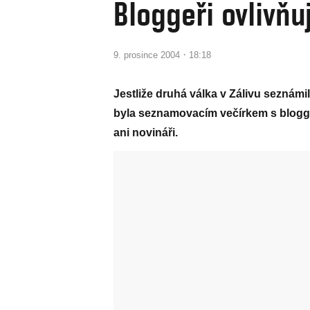
Bloggeři ovlivňuj
·
9. prosince 2004
18:18
Jestliže druhá válka v Zálivu seznámil
byla seznamovacím večírkem s blogger
ani novináři.