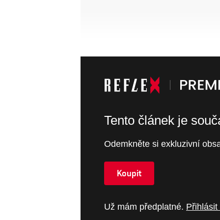
Tento článek je sou
Odemkněte si exkluzivní obsa
Koupit
Už mám předplatné.
Přihlásit