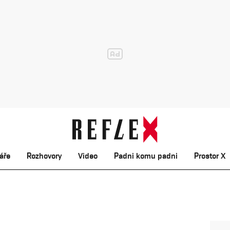
áře
Rozhovory
Video
Padni komu padni
Prostor X