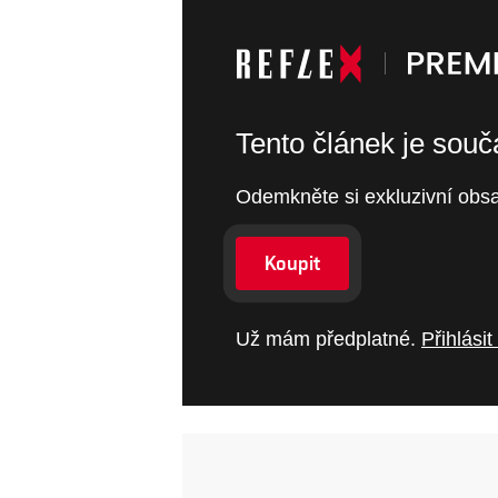
Tento článek je sou
Odemkněte si exkluzivní obsa
Koupit
Už mám předplatné.
Přihlásit