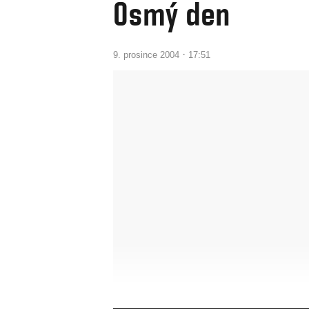
Osmý den
·
9. prosince 2004
17:51