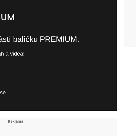
částí balíčku PREMIUM.
h a videa!
 se