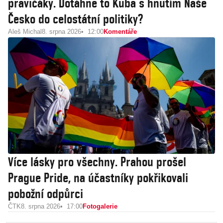
pravičáky. Dotáhne to Kuba s hnutím Naše
Česko do celostátní politiky?
Aleš Michal
8. srpna 2026
12:00
Komentáře
Více lásky pro všechny. Prahou prošel
Prague Pride, na účastníky pokřikovali
pobožní odpůrci
ČTK
8. srpna 2026
17:00
Fotogalerie