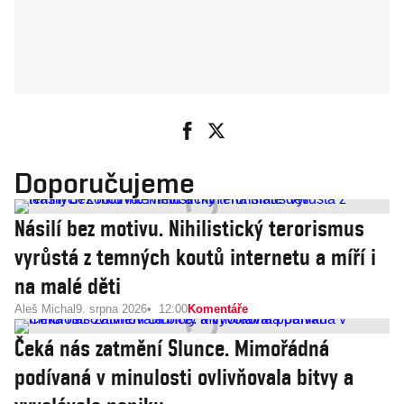
Doporučujeme
Násilí bez motivu. Nihilistický terorismus
vyrůstá z temných koutů internetu a míří i
na malé děti
Aleš Michal
9. srpna 2026
12:00
Komentáře
Čeká nás zatmění Slunce. Mimořádná
podívaná v minulosti ovlivňovala bitvy a