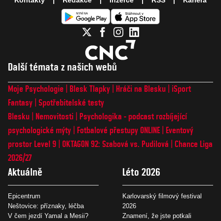
Kontakty
Redakce
Inzerce
RSS
Kariéra
Další témata z našich webů
Moje Psychologie
Blesk Tlapky
Hráči na Blesku
iSport
Fantasy
Spotřebitelské testy
Blesku
Nemovitosti
Psychologika - podcast rozbíjející
psychologické mýty
Fotbalové přestupy ONLINE
Eventový
prostor Level 9
OKTAGON 92: Szabová vs. Pudilová
Chance Liga
2026/27
Aktuálně
Léto 2026
Epicentrum
Karlovarský filmový festival
Neštovice: příznaky, léčba
2026
V čem jezdí Yamal a Mesii?
Znamení, že jste potkali