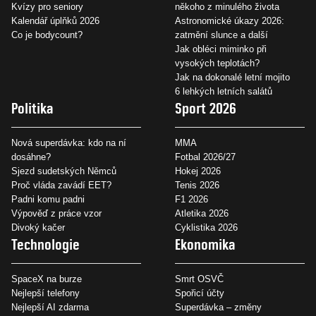
Kvízy pro seniory
někoho z minulého života
Kalendář úplňků 2026
Astronomické úkazy 2026:
Co je bodycount?
zatmění slunce a další
Jak obléci miminko při
vysokých teplotách?
Jak na dokonalé letní mojito
6 lehkých letních salátů
Politika
Sport 2026
Nová superdávka: kdo na ní
MMA
dosáhne?
Fotbal 2026/27
Sjezd sudetských Němců
Hokej 2026
Proč vláda zavádí EET?
Tenis 2026
Padni komu padni
F1 2026
Výpověď z práce vzor
Atletika 2026
Divoký kačer
Cyklistika 2026
Technologie
Ekonomika
SpaceX na burze
Smrt OSVČ
Nejlepší telefony
Spořicí účty
Nejlepší AI zdarma
Superdávka – změny