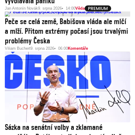
vyvolávala paniku
Jan Antonín Novák
9. srpna 2026
14:00
Věda
Peče se celá země, Babišova vláda ale mlčí
a mlží. Přitom extrémy počasí jsou trvalými
problémy Česka
Viliam Buchert
9. srpna 2026
06:00
Komentáře
Sázka na senátní volby a zklamané