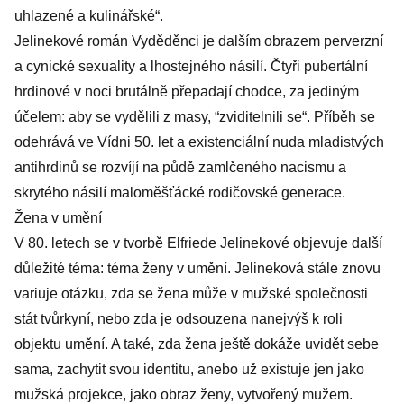
uhlazené a kulinářské“.
Jelinekové román Vyděděnci je dalším obrazem perverzní
a cynické sexuality a lhostejného násilí. Čtyři pubertální
hrdinové v noci brutálně přepadají chodce, za jediným
účelem: aby se vydělili z masy, “zviditelnili se“. Příběh se
odehrává ve Vídni 50. let a existenciální nuda mladistvých
antihrdinů se rozvíjí na půdě zamlčeného nacismu a
skrytého násilí maloměšťácké rodičovské generace.
Žena v umění
V 80. letech se v tvorbě Elfriede Jelinekové objevuje další
důležité téma: téma ženy v umění. Jelineková stále znovu
variuje otázku, zda se žena může v mužské společnosti
stát tvůrkyní, nebo zda je odsouzena nanejvýš k roli
objektu umění. A také, zda žena ještě dokáže uvidět sebe
sama, zachytit svou identitu, anebo už existuje jen jako
mužská projekce, jako obraz ženy, vytvořený mužem.