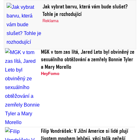
Jak vybrat barvu, která vám bude slušet?
Tohle je rozhodující
Reklama
MGK v tom zas lítá, Jared Leto byl obviněný ze
sexuálního obtěžování a zemřely Bonnie Tyler
a Mary Morello
HeyFomo
Filip Vondrášek: V Jižní Americe si lidé plují
životem mnohem lehčeji, věci tolik neřeší