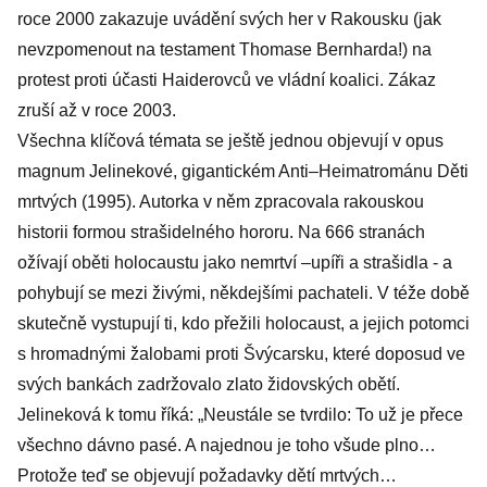
roce 2000 zakazuje uvádění svých her v Rakousku (jak
nevzpomenout na testament Thomase Bernharda!) na
protest proti účasti Haiderovců ve vládní koalici. Zákaz
zruší až v roce 2003.
Všechna klíčová témata se ještě jednou objevují v opus
magnum Jelinekové, gigantickém Anti–Heimatrománu Děti
mrtvých (1995). Autorka v něm zpracovala rakouskou
historii formou strašidelného hororu. Na 666 stranách
ožívají oběti holocaustu jako nemrtví –upíři a strašidla - a
pohybují se mezi živými, někdejšími pachateli. V téže době
skutečně vystupují ti, kdo přežili holocaust, a jejich potomci
s hromadnými žalobami proti Švýcarsku, které doposud ve
svých bankách zadržovalo zlato židovských obětí.
Jelineková k tomu říká: „Neustále se tvrdilo: To už je přece
všechno dávno pasé. A najednou je toho všude plno…
Protože teď se objevují požadavky dětí mrtvých…