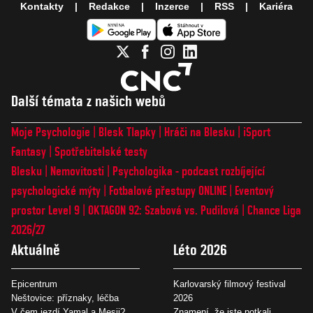
Kontakty
Redakce
Inzerce
RSS
Kariéra
Další témata z našich webů
Moje Psychologie
Blesk Tlapky
Hráči na Blesku
iSport
Fantasy
Spotřebitelské testy
Blesku
Nemovitosti
Psychologika - podcast rozbíjející
psychologické mýty
Fotbalové přestupy ONLINE
Eventový
prostor Level 9
OKTAGON 92: Szabová vs. Pudilová
Chance Liga
2026/27
Aktuálně
Léto 2026
Epicentrum
Karlovarský filmový festival
Neštovice: příznaky, léčba
2026
V čem jezdí Yamal a Mesii?
Znamení, že jste potkali