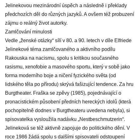
Jelinekovou mezinárodní úspěch a následně i překlady
předchozích děl do různých jazyků. A ovšem též probuzení
zájmu o reálný život autorky.
Zamlčování minulosti
Vedle „ženské otázky“ sílí v 80. a 90. letech v díle Elfriede
Jelinekové téma zamlčovaného a aktivního podílu
Rakouska na nacismu, spolu s kritikou současného
rasismu, xenofobie a masového sportu, který v sobě jako
forma moderního boje a ničení fyzického světa (od
lidského těla po přírodu) skrývá fašizující tendence. Za hru
Burgtheater. Fraška se zpěvy (1985), pojednávající o
pronacistickém působení předních hereckých idolů (která
pochopitelně dodnes v Burgtheateru uvedena nebyla), si
spisovatelka vysloužila nadávku „Nestbeschmutzerin“.
Jelineková se též aktivně zapojuje do politického dění. V
roce 1986 žádá spolu s dalšími spisovateli odstoupení