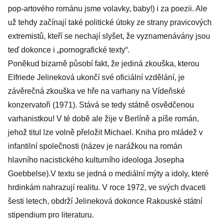
pop-artového románu jsme volavky, baby!) i za poezii. Ale
už tehdy začínají také politické útoky ze strany pravicových
extremistů, kteří se nechají slyšet, že vyznamenávány jsou
teď dokonce i „pornografické texty“.
Poněkud bizarně působí fakt, že jediná zkouška, kterou
Elfriede Jelineková ukončí své oficiální vzdělání, je
závěrečná zkouška ve hře na varhany na Vídeňské
konzervatoři (1971). Stává se tedy státně osvědčenou
varhanistkou! V té době ale žije v Berlíně a píše román,
jehož titul lze volně přeložit Michael. Kniha pro mládež v
infantilní společnosti (název je narážkou na román
hlavního nacistického kulturního ideologa Josepha
Goebbelse).V textu se jedná o mediální mýty a idoly, které
hrdinkám nahrazují realitu. V roce 1972, ve svých dvaceti
šesti letech, obdrží Jelineková dokonce Rakouské státní
stipendium pro literaturu.