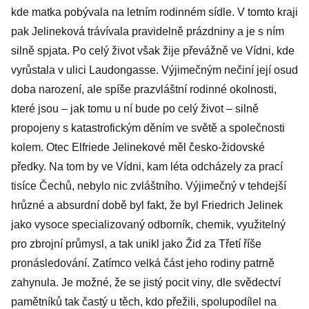
kde matka pobývala na letním rodinném sídle. V tomto kraji
pak Jelineková trávívala pravidelně prázdniny a je s ním
silně spjata. Po celý život však žije převážně ve Vídni, kde
vyrůstala v ulici Laudongasse. Výjimečným nečiní její osud
doba narození, ale spíše prazvláštní rodinné okolnosti,
které jsou – jak tomu u ní bude po celý život – silně
propojeny s katastrofickým děním ve světě a společnosti
kolem. Otec Elfriede Jelinekové měl česko-židovské
předky. Na tom by ve Vídni, kam léta odcházely za prací
tisíce Čechů, nebylo nic zvláštního. Výjimečný v tehdejší
hrůzné a absurdní době byl fakt, že byl Friedrich Jelinek
jako vysoce specializovaný odborník, chemik, využitelný
pro zbrojní průmysl, a tak unikl jako Žid za Třetí říše
pronásledování. Zatímco velká část jeho rodiny patrně
zahynula. Je možné, že se jistý pocit viny, dle svědectví
pamětníků tak častý u těch, kdo přežili, spolupodílel na