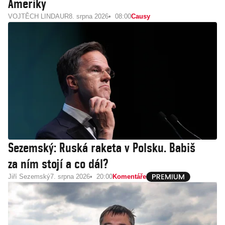
Ameriky
VOJTĚCH LINDAUR
8. srpna 2026
08:00
Causy
Sezemský: Ruská raketa v Polsku. Babiš
za ním stojí a co dál?
Jiří Sezemský
7. srpna 2026
20:00
Komentáře