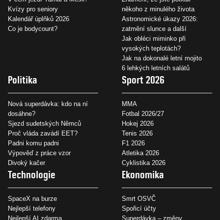
Kvízy pro seniory
někoho z minulého života
Kalendář úplňků 2026
Astronomické úkazy 2026:
Co je bodycount?
zatmění slunce a další
Jak obléci miminko při
vysokých teplotách?
Jak na dokonalé letní mojito
6 lehkých letních salátů
Politika
Sport 2026
Nová superdávka: kdo na ní
MMA
dosáhne?
Fotbal 2026/27
Sjezd sudetských Němců
Hokej 2026
Proč vláda zavádí EET?
Tenis 2026
Padni komu padni
F1 2026
Výpověď z práce vzor
Atletika 2026
Divoký kačer
Cyklistika 2026
Technologie
Ekonomika
SpaceX na burze
Smrt OSVČ
Nejlepší telefony
Spořicí účty
Nejlepší AI zdarma
Superdávka – změny