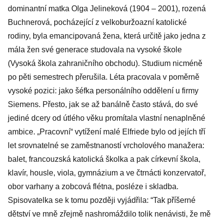
dominantní matka Olga Jelineková (1904 – 2001), rozená
Buchnerová, pocházející z velkoburžoazní katolické
rodiny, byla emancipovaná žena, která určitě jako jedna z
mála žen své generace studovala na vysoké škole
(Vysoká škola zahraničního obchodu). Studium nicméně
po pěti semestrech přerušila. Léta pracovala v poměrně
vysoké pozici: jako šéfka personálního oddělení u firmy
Siemens. Přesto, jak se až banálně často stává, do své
jediné dcery od útlého věku promítala vlastní nenaplněné
ambice. „Pracovní“ vytížení malé Elfriede bylo od jejích tří
let srovnatelné se zaměstnaností vrcholového manažera:
balet, francouzská katolická školka a pak církevní škola,
klavír, housle, viola, gymnázium a ve čtrnácti konzervatoř,
obor varhany a zobcová flétna, posléze i skladba.
Spisovatelka se k tomu později vyjádřila: “Tak příšerné
dětství ve mně zřejmě nashromáždilo tolik nenávisti, že mě