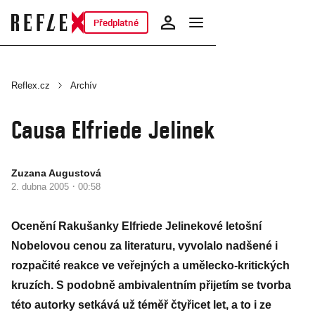
Předplatné
Reflex.cz
Archív
Causa Elfriede Jelinek
Zuzana Augustová
·
2. dubna 2005
00:58
Ocenění Rakušanky Elfriede Jelinekové letošní
Nobelovou cenou za literaturu, vyvolalo nadšené i
rozpačité reakce ve veřejných a umělecko-kritických
kruzích. S podobně ambivalentním přijetím se tvorba
této autorky setkává už téměř čtyřicet let, a to i ze