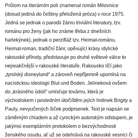
Průlom na literárním poli znamenal román Milovnice
(dosud jediná do češtiny přeložená próza) v roce 1975.
Jedná se jednak o parodii žánru triviální literatury, tzv.
románu pro ženy (jak ho známe třeba z dnešních
harlekýnek), jednak o perzifláž tzv. Heimat-románu.
Heimat-roman, tradiční žánr, opěvující krásy idylické
rakouské přírody, představuje po druhé světové válce to
nejreakčnější v rakouské literatuře. Rakousko líčí jako
„tyrolský disneyland“ a zároveň nepříjemně upomíná na
nacistickou ideologii Blut und Boden. Jelineková ovšem
do „krásného údolí“ umisťuje továrnu, která je
východiskem i posledním útočištěm jejích hrdinek Brigity a
Pauly, nevyučených šiček podprsenek. Text je napsán se
záměrným chladem a až cynickým autorským odstupem, je
jakýmsi exemplárním protokolem o bezvýchodnosti
ženského osudu, ať už se odehrává na rakouské vesnici či