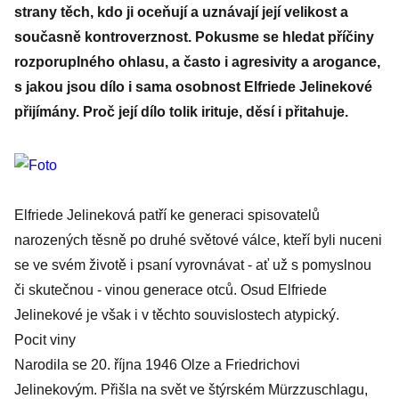
strany těch, kdo ji oceňují a uznávají její velikost a
současně kontroverznost. Pokusme se hledat příčiny
rozporuplného ohlasu, a často i agresivity a arogance,
s jakou jsou dílo i sama osobnost Elfriede Jelinekové
přijímány. Proč její dílo tolik irituje, děsí i přitahuje.
Elfriede Jelineková patří ke generaci spisovatelů
narozených těsně po druhé světové válce, kteří byli nuceni
se ve svém životě i psaní vyrovnávat - ať už s pomyslnou
či skutečnou - vinou generace otců. Osud Elfriede
Jelinekové je však i v těchto souvislostech atypický.
Pocit viny
Narodila se 20. října 1946 Olze a Friedrichovi
Jelinekovým. Přišla na svět ve štýrském Mürzzuschlagu,