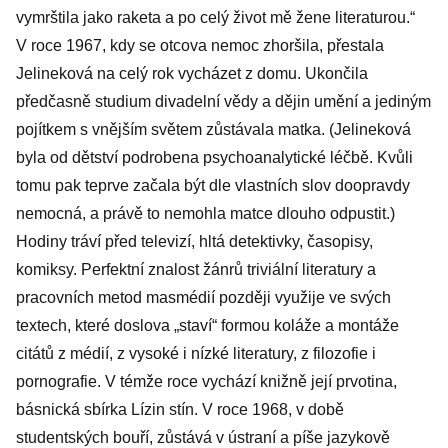
vymrštila jako raketa a po celý život mě žene literaturou.“
V roce 1967, kdy se otcova nemoc zhoršila, přestala
Jelineková na celý rok vycházet z domu. Ukončila
předčasně studium divadelní vědy a dějin umění a jediným
pojítkem s vnějším světem zůstávala matka. (Jelineková
byla od dětství podrobena psychoanalytické léčbě. Kvůli
tomu pak teprve začala být dle vlastních slov doopravdy
nemocná, a právě to nemohla matce dlouho odpustit.)
Hodiny tráví před televizí, hltá detektivky, časopisy,
komiksy. Perfektní znalost žánrů triviální literatury a
pracovních metod masmédií později využije ve svých
textech, které doslova „staví“ formou koláže a montáže
citátů z médií, z vysoké i nízké literatury, z filozofie i
pornografie. V témže roce vychází knižně její prvotina,
básnická sbírka Lízin stín. V roce 1968, v době
studentských bouří, zůstává v ústraní a píše jazykově