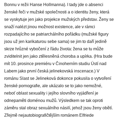
Bonnu v režii Hanse Hollmanna). I tady jde o absenci
ženské řeči v mužské společnosti a o identitu ženy, která
se vyskytuje jen jako projekce mužských představ. Ženy se
snaží nalézt jinou možnost existence, ale v rámci
rozpadajícího se patriarchálního pořádku (mužské figury
jsou už jen karikaturou sebe sama) se jim to daří jedině
skrze hrůzné vybočení z řádu života: žena se tu může
zviditelnit jen jako ztělesněná choroba a upírka. (Hra bude
mít 10. prosince premiéru v Činoherním studiu Ústí nad
Labem jako první česká jelinekovská inscenace.) V
románu Slast se Jelineková dokonce pokusila o vytvoření
ženské pornografie, ale ukázalo se to jako nemožné,
neboť oblast sexuality i jejího slovního vyjádření je
odnepaměti doménou mužů. Výsledkem se tak oproti
záměru stal obraz sexuálního násilí, jehož jsou ženy obětí.
Zřejmě nejautobiografičtějším románem Elfriede