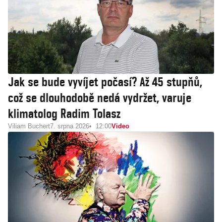
Jak se bude vyvíjet počasí? Až 45 stupňů,
což se dlouhodobě nedá vydržet, varuje
klimatolog Radim Tolasz
Viliam Buchert
7. srpna 2026
12:00
Video