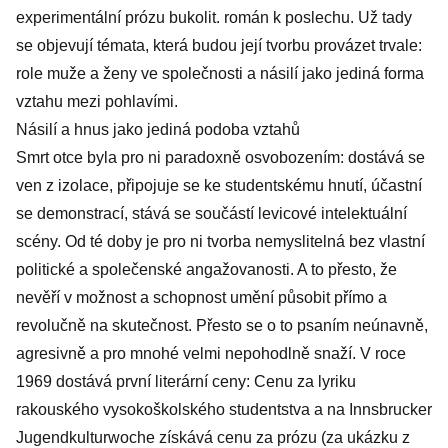
experimentální prózu bukolit. román k poslechu. Už tady
se objevují témata, která budou její tvorbu provázet trvale:
role muže a ženy ve společnosti a násilí jako jediná forma
vztahu mezi pohlavími.
Násilí a hnus jako jediná podoba vztahů
Smrt otce byla pro ni paradoxně osvobozením: dostává se
ven z izolace, připojuje se ke studentskému hnutí, účastní
se demonstrací, stává se součástí levicové intelektuální
scény. Od té doby je pro ni tvorba nemyslitelná bez vlastní
politické a společenské angažovanosti. A to přesto, že
nevěří v možnost a schopnost umění působit přímo a
revolučně na skutečnost. Přesto se o to psaním neúnavně,
agresivně a pro mnohé velmi nepohodlně snaží. V roce
1969 dostává první literární ceny: Cenu za lyriku
rakouského vysokoškolského studentstva a na Innsbrucker
Jugendkulturwoche získává cenu za prózu (za ukázku z