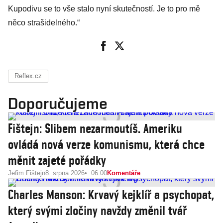
Kupodivu se to vše stalo nyní skutečností. Je to pro mě
něco strašidelného.“
Reflex.cz
Doporučujeme
Fištejn: Slibem nezarmoutíš. Ameriku
ovládá nová verze komunismu, která chce
měnit zajeté pořádky
Jefim Fištejn
8. srpna 2026
06:00
Komentáře
Charles Manson: Krvavý kejklíř a psychopat,
který svými zločiny navždy změnil tvář