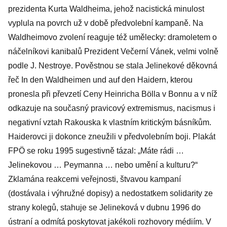
prezidenta Kurta Waldheima, jehož nacistická minulost
vyplula na povrch už v době předvolební kampaně. Na
Waldheimovo zvolení reaguje též umělecky: dramoletem o
náčelníkovi kanibalů Prezident Večerní Vánek, velmi volně
podle J. Nestroye. Pověstnou se stala Jelinekové děkovná
řeč In den Waldheimen und auf den Haidern, kterou
pronesla při převzetí Ceny Heinricha Bölla v Bonnu a v níž
odkazuje na současný pravicový extremismus, nacismus i
negativní vztah Rakouska k vlastním kritickým básníkům.
Haiderovci ji dokonce zneužili v předvolebním boji. Plakát
FPÖ se roku 1995 sugestivně tázal: „Máte rádi …
Jelinekovou … Peymanna … nebo umění a kulturu?“
Zklamána reakcemi veřejnosti, štvavou kampaní
(dostávala i výhružné dopisy) a nedostatkem solidarity ze
strany kolegů, stahuje se Jelineková v dubnu 1996 do
ústraní a odmítá poskytovat jakékoli rozhovory médiím. V