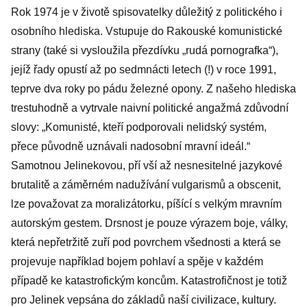
Rok 1974 je v životě spisovatelky důležitý z politického i
osobního hlediska. Vstupuje do Rakouské komunistické
strany (také si vysloužila přezdívku „rudá pornografka“),
jejíž řady opustí až po sedmnácti letech (!) v roce 1991,
teprve dva roky po pádu železné opony. Z našeho hlediska
trestuhodně a vytrvale naivní politické angažmá zdůvodní
slovy: „Komunisté, kteří podporovali nelidský systém,
přece původně uznávali nadosobní mravní ideál.“
Samotnou Jelinekovou, pří vší až nesnesitelné jazykové
brutalitě a záměrném nadužívání vulgarismů a obscenit,
lze považovat za moralizátorku, píšící s velkým mravním
autorským gestem. Drsnost je pouze výrazem boje, války,
která nepřetržitě zuří pod povrchem všednosti a která se
projevuje například bojem pohlaví a spěje v každém
případě ke katastrofickým koncům. Katastrofičnost je totiž
pro Jelinek vepsána do základů naší civilizace, kultury.