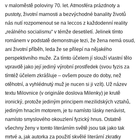
v maloměstě poloviny 70. let. Atmosféra prázdnoty a
pustoty, životní marnosti a bezvýchodné banality životů
nás nutí rozpomenout se na leccos z každodenní reality
„reálného socialismu“ v témže desetiletí. Jelinek tímto
románem v podstatě demonstruje tezi, že žena nemá osud,
ani životní příběh, leda že se přilepí na nějakého
perspektivního muže. Za tímto účelem jí slouží vlastní tělo
vpravdě jako její jediný výrobní prostředek (svou fyzis za
tímtéž účelem zkrášluje – ovšem pouze do doby, než
otěhotní, a vyhlédnutý muž je nucen si ji vzít). Už název
textu Milovnice (v originále doslova Milenky) je krutě
ironický, protože jediným principem mezilidských vztahů,
jediným hnacím motorem, je tu namísto lásky nenávist,
namísto smyslového okouzlení fyzický hnus. Ostatně
všechny ženy v tomto literárním světě jsou tak jako tak
mrtvé a, jak autorka za použití skvělé literární zkratky