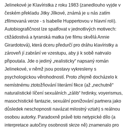
Jelinekové je Klavíristka z roku 1983 (zanedlouho vyjde v
českém překladu Jitky Jílkové, známá je u nás zatím
zfilmovaná verze - s Isabelle Huppertovou v hlavní roli).
Autobiografičnost lze spatřovat v jednotlivých motivech:
ctižádostivá a tyranská matka (ve filmu skvělá Annie
Girardotová), která dceru předurčí pro dráhu klavíristky a
zároveň jí zabrání ve vzestupu, aby ji k sobě natrvalo
připoutala. Jde o jediný „realisticky“ napsaný román
Jelinekové, v němž jsou postavy vykresleny s
psychologickou věrohodností. Proto zřejmě docházelo k
nemístnému ztotožňování literární fikce (až „nechutně“
naturalistické líčení sexuálních „zálib“ hrdinky, voyerismus,
masochistické fantazie, sexuální ponižování partnera jako
důsledek neschopnosti navázat milostný vztah) s reálnou
osobou autorky. Paradoxně právě toto netypické dílo (a
interpretace autočiny osobnosti skrze ně) znamenalo pro