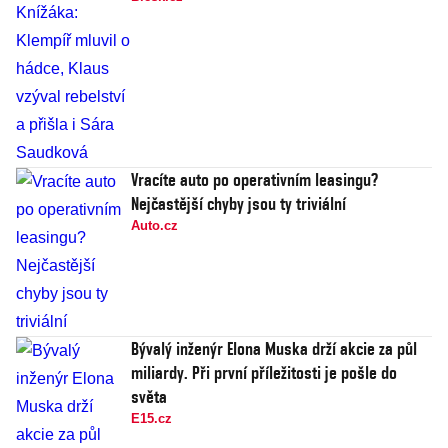
Vracíte auto po operativním leasingu?
Nejčastější chyby jsou ty triviální
Auto.cz
Bývalý inženýr Elona Muska drží akcie za půl
miliardy. Při první příležitosti je pošle do
světa
E15.cz