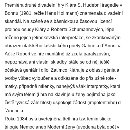
Premiéra druhé divadelní hry Klára S. Hudební tragédie v
Bonnu (1981, režie Hans Hollmann) znamenala divadelní
skandál. Na scéně se s básnickou a časovou licencí
prolnou osudy Kláry a Roberta Schumannových, lépe
řečeno jejich jelinekovská interpretace, se zkarikovaným
obrazem italského fašistického poety Gabriela d´Anuncia.
Ač je Robert ve hře mentálně již zcela paralyzován,
nepoznává ani vlastní skladby, stále se od něj ještě
očekává geniální dílo. Zatímco Klára je z oblasti génia a
tvorby vůbec vyloučena a odkázána do příslušné role -
matky, případně milenky, nanejvýš však interpretky, která
má svým tělem (i hra na klavír je u ženy pojímána jako
čistě fyzická záležitost) uspokojit žádost (impotentního) d
´Anuncia.
Roku 1984 byla uveřejněna třetí hra tzv. feministické
trilogie Nemoc aneb Moderní ženy (uvedena byla opět v