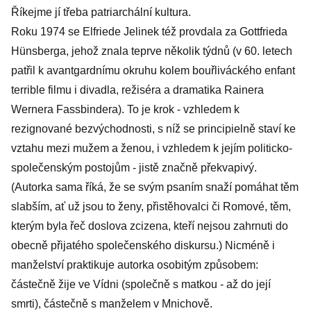
Říkejme jí třeba patriarchální kultura.
Roku 1974 se Elfriede Jelinek též provdala za Gottfrieda
Hünsberga, jehož znala teprve několik týdnů (v 60. letech
patřil k avantgardnímu okruhu kolem bouřliváckého enfant
terrible filmu i divadla, režiséra a dramatika Rainera
Wernera Fassbindera). To je krok - vzhledem k
rezignované bezvýchodnosti, s níž se principielně staví ke
vztahu mezi mužem a ženou, i vzhledem k jejím politicko-
společenským postojům - jistě značně překvapivý.
(Autorka sama říká, že se svým psaním snaží pomáhat těm
slabším, ať už jsou to ženy, přistěhovalci či Romové, těm,
kterým byla řeč doslova zcizena, kteří nejsou zahrnuti do
obecně přijatého společenského diskursu.) Nicméně i
manželství praktikuje autorka osobitým způsobem:
částečně žije ve Vídni (společně s matkou - až do její
smrti), částečně s manželem v Mnichově.