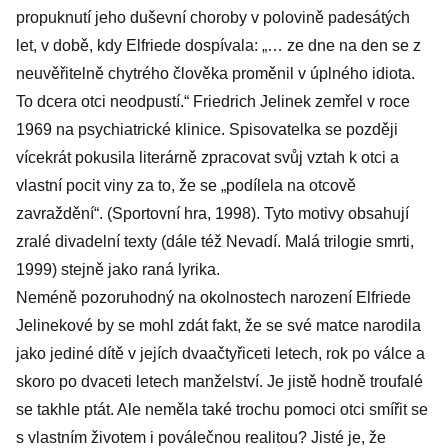
propuknutí jeho duševní choroby v polovině padesátých
let, v době, kdy Elfriede dospívala: „… ze dne na den se z
neuvěřitelně chytrého člověka proměnil v úplného idiota.
To dcera otci neodpustí.“ Friedrich Jelinek zemřel v roce
1969 na psychiatrické klinice. Spisovatelka se později
vícekrát pokusila literárně zpracovat svůj vztah k otci a
vlastní pocit viny za to, že se „podílela na otcově
zavraždění“. (Sportovní hra, 1998). Tyto motivy obsahují
zralé divadelní texty (dále též Nevadí. Malá trilogie smrti,
1999) stejně jako raná lyrika.
Neméně pozoruhodný na okolnostech narození Elfriede
Jelinekové by se mohl zdát fakt, že se své matce narodila
jako jediné dítě v jejích dvaačtyřiceti letech, rok po válce a
skoro po dvaceti letech manželství. Je jistě hodně troufalé
se takhle ptát. Ale neměla také trochu pomoci otci smířit se
s vlastním životem i poválečnou realitou? Jisté je, že