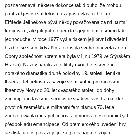
poznamenává, některé dokonce tak dlouho, že mohou
přihlížet ještě i smrtelnému zápasu vlastních dcer.
Elfriede Jelineková bývá někdy považována za militantní
feministku, ale jak patrno není to s jejím feminismem tak
jednoduché. V roce 1977 vyšla tiskem její první divadelní
hra Co se stalo, když Nora opustila svého manžela aneb
Opory společnosti (premiéra byla v říjnu 1979 ve Štýrském
Hradci). Název parafrázuje tituly dvou her slavného
norského dramatika druhé poloviny 19. století Henrika
Ibsena. Jelineková zasazuje velmi volné pokračování
Ibsenovy Nory do 20. let dvacátého století, do doby
začínajícího fašismu, současně však ve své dramatické
prvotině zesměšňuje militantní feminismus 70. let a
zároveň vyčítá mu apolitičnost a ignorování ekonomických
předpokladů emancipace. Od premiérového uvedení hry
se distancuje, považuje je za „příliš bagatelizující,