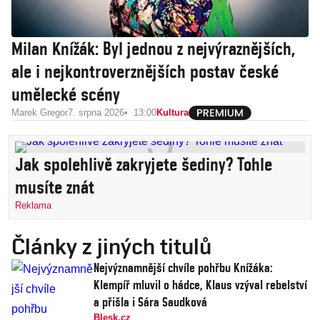
Milan Knížák: Byl jednou z nejvýraznějších,
ale i nejkontroverznějších postav české
umělecké scény
Marek Gregor
7. srpna 2026
13:00
Kultura
Jak spolehlivě zakryjete šediny? Tohle
musíte znát
Reklama
Články z jiných titulů
Nejvýznamnější chvíle pohřbu Knížáka:
Klempíř mluvil o hádce, Klaus vzýval rebelství
a přišla i Sára Saudková
Blesk.cz