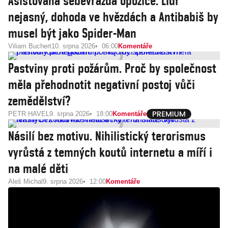
Asistovaná sebevražda opozice. Lídr
nejasný, dohoda ve hvězdách a Antibabiš by
musel být jako Spider-Man
Viliam Buchert
10. srpna 2026
06:00
Komentáře
Pastviny proti požárům. Proč by společnost
měla přehodnotit negativní postoj vůči
zemědělství?
PETR HAVEL
9. srpna 2026
18:00
Komentáře
Násilí bez motivu. Nihilistický terorismus
vyrůstá z temných koutů internetu a míří i
na malé děti
Aleš Michal
9. srpna 2026
12:00
Komentáře