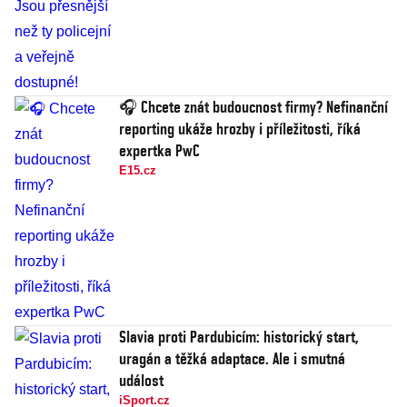
🎧 Chcete znát budoucnost firmy? Nefinanční
reporting ukáže hrozby i příležitosti, říká
expertka PwC
E15.cz
Slavia proti Pardubicím: historický start,
uragán a těžká adaptace. Ale i smutná
událost
iSport.cz