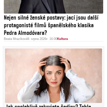
Nejen silné ženské postavy: jací jsou další
protagonisté filmů španělského klasika
Pedra Almodóvara?
Beata Mrazíková
9. srpna 2026
16:00
Kultura
Jak spolehlivě zakryjete šediny? Tohle