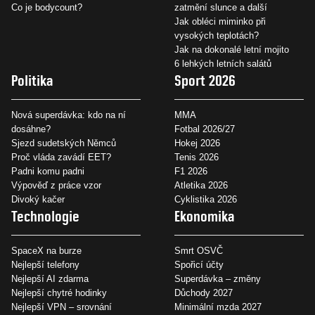
Co je bodycount?
zatmění slunce a další
Jak obléci miminko při
vysokých teplotách?
Jak na dokonalé letní mojito
6 lehkých letních salátů
Politika
Sport 2026
Nová superdávka: kdo na ní
MMA
dosáhne?
Fotbal 2026/27
Sjezd sudetských Němců
Hokej 2026
Proč vláda zavádí EET?
Tenis 2026
Padni komu padni
F1 2026
Výpověď z práce vzor
Atletika 2026
Divoký kačer
Cyklistika 2026
Technologie
Ekonomika
SpaceX na burze
Smrt OSVČ
Nejlepší telefony
Spořicí účty
Nejlepší AI zdarma
Superdávka – změny
Nejlepší chytré hodinky
Důchody 2027
Nejlepší VPN – srovnání
Minimální mzda 2027