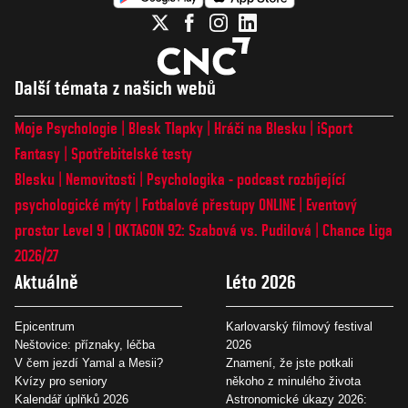
Další témata z našich webů
Moje Psychologie
Blesk Tlapky
Hráči na Blesku
iSport
Fantasy
Spotřebitelské testy
Blesku
Nemovitosti
Psychologika - podcast rozbíjející
psychologické mýty
Fotbalové přestupy ONLINE
Eventový
prostor Level 9
OKTAGON 92: Szabová vs. Pudilová
Chance Liga
2026/27
Aktuálně
Léto 2026
Epicentrum
Karlovarský filmový festival
Neštovice: příznaky, léčba
2026
V čem jezdí Yamal a Mesii?
Znamení, že jste potkali
Kvízy pro seniory
někoho z minulého života
Kalendář úplňků 2026
Astronomické úkazy 2026: