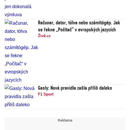
Računar, dator, tölva nebo számítógép. Jak
se řekne „Počítač“ v evropských jazycích
Živě.cz
Gasly: Nová pravidla zašla příliš daleko
F1 Sport