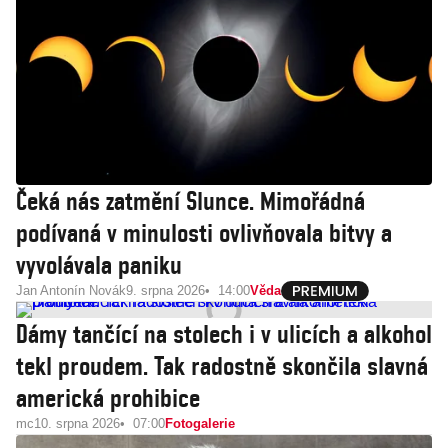
Čeká nás zatmění Slunce. Mimořádná
podívaná v minulosti ovlivňovala bitvy a
vyvolávala paniku
Jan Antonín Novák
9. srpna 2026
14:00
Věda
Dámy tančící na stolech i v ulicích a alkohol
tekl proudem. Tak radostně skončila slavná
americká prohibice
mc
10. srpna 2026
07:00
Fotogalerie