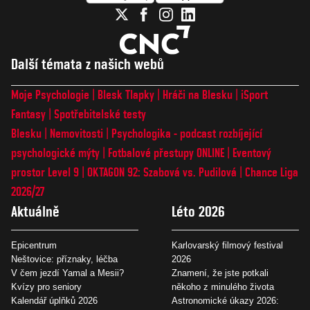
Další témata z našich webů
Moje Psychologie
Blesk Tlapky
Hráči na Blesku
iSport
Fantasy
Spotřebitelské testy
Blesku
Nemovitosti
Psychologika - podcast rozbíjející
psychologické mýty
Fotbalové přestupy ONLINE
Eventový
prostor Level 9
OKTAGON 92: Szabová vs. Pudilová
Chance Liga
2026/27
Aktuálně
Léto 2026
Epicentrum
Karlovarský filmový festival
Neštovice: příznaky, léčba
2026
V čem jezdí Yamal a Mesii?
Znamení, že jste potkali
Kvízy pro seniory
někoho z minulého života
Kalendář úplňků 2026
Astronomické úkazy 2026: