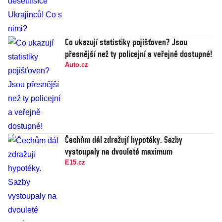
Co ukazují statistiky pojišťoven? Jsou
přesnější než ty policejní a veřejně dostupné!
Auto.cz
Čechům dál zdražují hypotéky. Sazby
vystoupaly na dvouleté maximum
E15.cz