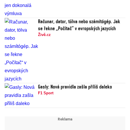
Računar, dator, tölva nebo számítógép. Jak
se řekne „Počítač“ v evropských jazycích
Živě.cz
Gasly: Nová pravidla zašla příliš daleko
F1 Sport