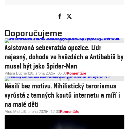
Doporučujeme
Asistovaná sebevražda opozice. Lídr
nejasný, dohoda ve hvězdách a Antibabiš by
musel být jako Spider-Man
Viliam Buchert
10. srpna 2026
06:00
Komentáře
Násilí bez motivu. Nihilistický terorismus
vyrůstá z temných koutů internetu a míří i
na malé děti
Aleš Michal
9. srpna 2026
12:00
Komentáře