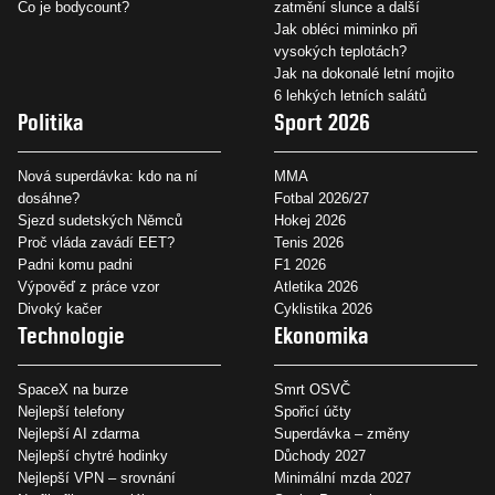
Co je bodycount?
zatmění slunce a další
Jak obléci miminko při
vysokých teplotách?
Jak na dokonalé letní mojito
6 lehkých letních salátů
Politika
Sport 2026
Nová superdávka: kdo na ní
MMA
dosáhne?
Fotbal 2026/27
Sjezd sudetských Němců
Hokej 2026
Proč vláda zavádí EET?
Tenis 2026
Padni komu padni
F1 2026
Výpověď z práce vzor
Atletika 2026
Divoký kačer
Cyklistika 2026
Technologie
Ekonomika
SpaceX na burze
Smrt OSVČ
Nejlepší telefony
Spořicí účty
Nejlepší AI zdarma
Superdávka – změny
Nejlepší chytré hodinky
Důchody 2027
Nejlepší VPN – srovnání
Minimální mzda 2027