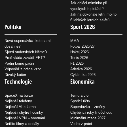
Jak obléci miminko při
vysokých teplotách?
Jak na dokonalé letní mojito
6 lehkých letních salátů
Politika
Sport 2026
Nová superdávka: kdo na ní
MMA
dosáhne?
Fotbal 2026/27
Sjezd sudetských Němců
Hokej 2026
Proč vláda zavádí EET?
Tenis 2026
Padni komu padni
F1 2026
Výpověď z práce vzor
Atletika 2026
Divoký kačer
Cyklistika 2026
Technologie
Ekonomika
SpaceX na burze
Temu a clo
Nejlepší telefony
Spořicí účty
Nejlepší AI zdarma
Superdávka – změny
Nejlepší chytré hodinky
Chybějící roky k důchodu
Nejlepší VPN – srovnání
Minimální mzda 2027
Netflix filmy a seriály
Vedro v práci