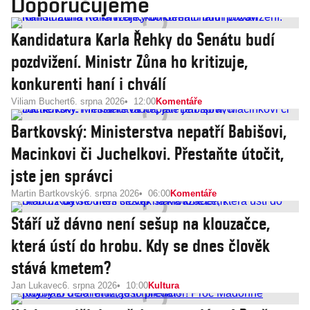
Doporučujeme
Kandidatura Karla Řehky do Senátu budí
pozdvižení. Ministr Zůna ho kritizuje,
konkurenti haní i chválí
Viliam Buchert
6. srpna 2026
12:00
Komentáře
Bartkovský: Ministerstva nepatří Babišovi,
Macinkovi či Juchelkovi. Přestaňte útočit,
jste jen správci
Martin Bartkovský
6. srpna 2026
06:00
Komentáře
Stáří už dávno není sešup na klouzačce,
která ústí do hrobu. Kdy se dnes člověk
stává kmetem?
Jan Lukavec
6. srpna 2026
10:00
Kultura