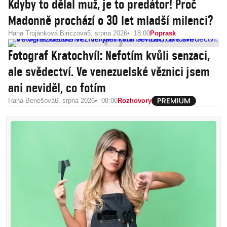
Kdyby to dělal muž, je to predátor! Proč
Madonně prochází o 30 let mladší milenci?
Hana Trojánková Biriczová
5. srpna 2026
18:00
Poprask
Fotograf Kratochvíl: Nefotím kvůli senzaci,
ale svědectví. Ve venezuelské věznici jsem
ani neviděl, co fotím
Hana Benešová
6. srpna 2026
08:00
Rozhovory