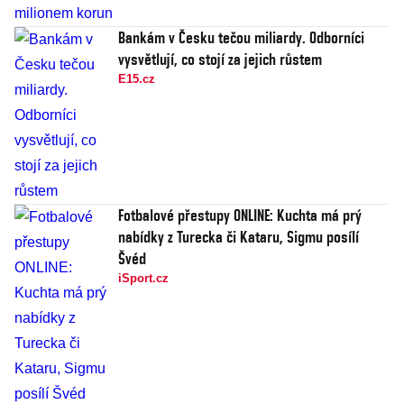
Bankám v Česku tečou miliardy. Odborníci
vysvětlují, co stojí za jejich růstem
E15.cz
Fotbalové přestupy ONLINE: Kuchta má prý
nabídky z Turecka či Kataru, Sigmu posílí
Švéd
iSport.cz