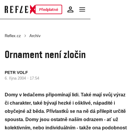
Předplatné
Reflex.cz
Archív
Ornament není zločin
PETR VOLF
·
6. října 2004
17:54
Domy v ledačems připomínají lidi. Také mají svůj výraz
či charakter, také bývají hezké i ošklivé, nápadité i
obyčejné až běda. Přívlastků se na ně dá přilepit určitě
spousta. Domy jsou ostatně naším odrazem - ať už
kolektivním, nebo individuálním - takže ona podobnost