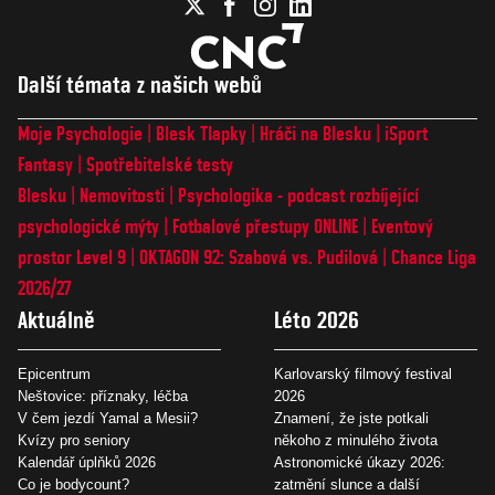
Další témata z našich webů
Moje Psychologie
Blesk Tlapky
Hráči na Blesku
iSport
Fantasy
Spotřebitelské testy
Blesku
Nemovitosti
Psychologika - podcast rozbíjející
psychologické mýty
Fotbalové přestupy ONLINE
Eventový
prostor Level 9
OKTAGON 92: Szabová vs. Pudilová
Chance Liga
2026/27
Aktuálně
Léto 2026
Epicentrum
Karlovarský filmový festival
Neštovice: příznaky, léčba
2026
V čem jezdí Yamal a Mesii?
Znamení, že jste potkali
Kvízy pro seniory
někoho z minulého života
Kalendář úplňků 2026
Astronomické úkazy 2026:
Co je bodycount?
zatmění slunce a další