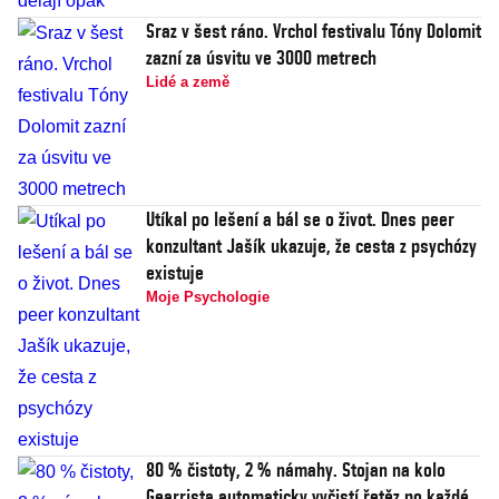
Sraz v šest ráno. Vrchol festivalu Tóny Dolomit
zazní za úsvitu ve 3000 metrech
Lidé a země
Utíkal po lešení a bál se o život. Dnes peer
konzultant Jašík ukazuje, že cesta z psychózy
existuje
Moje Psychologie
80 % čistoty, 2 % námahy. Stojan na kolo
Gearrista automaticky vyčistí řetěz po každé