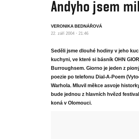
Andyho jsem mil
VERONIKA BEDNÁŘOVÁ
·
22. září 2004
21:46
Seděli jsme dlouhé hodiny v jeho ku
kuchyni, ve které si básník OHN GIOR
Burroughsem. Giorno je jeden z pion
poezie po telefonu Dial-A-Poem (Vyto
Warhola. Mluvil měkce asvoje histork
bude jednou z hlavních hvězd festival
koná v Olomouci.