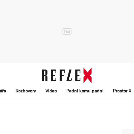
áře
Rozhovory
Video
Padni komu padni
Prostor X