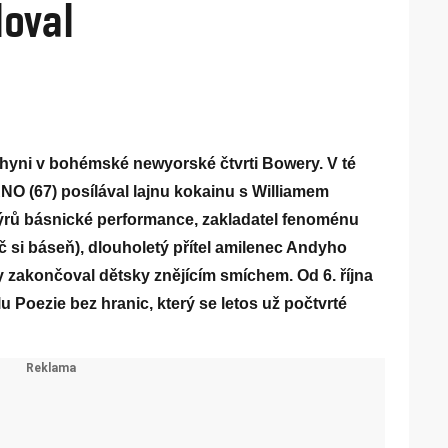
oval
chyni v bohémské newyorské čtvrti Bowery. V té
NO (67) posílával lajnu kokainu s Williamem
ýrů básnické performance, zakladatel fenoménu
č si báseň), dlouholetý přítel amilenec Andyho
y zakončoval dětsky znějícím smíchem. Od 6. října
u Poezie bez hranic, který se letos už počtvrté