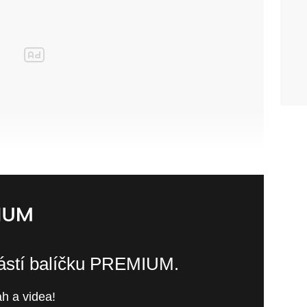
částí balíčku PREMIUM.
h a videa!