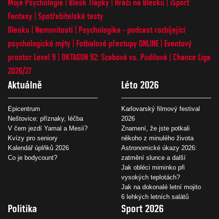
Moje Psychologie
Blesk Tlapky
Hráči na Blesku
iSport
Fantasy
Spotřebitelské testy
Blesku
Nemovitosti
Psychologika - podcast rozbíjející
psychologické mýty
Fotbalové přestupy ONLINE
Eventový
prostor Level 9
OKTAGON 92: Szabová vs. Pudilová
Chance Liga
2026/27
Aktuálně
Léto 2026
Epicentrum
Karlovarský filmový festival
Neštovice: příznaky, léčba
2026
V čem jezdí Yamal a Mesii?
Znamení, že jste potkali
Kvízy pro seniory
někoho z minulého života
Kalendář úplňků 2026
Astronomické úkazy 2026:
Co je bodycount?
zatmění slunce a další
Jak obléci miminko při
vysokých teplotách?
Jak na dokonalé letní mojito
6 lehkých letních salátů
Politika
Sport 2026