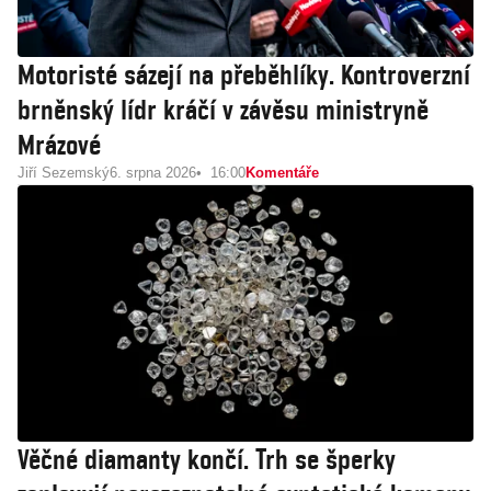
Motoristé sázejí na přeběhlíky. Kontroverzní
brněnský lídr kráčí v závěsu ministryně
Mrázové
Jiří Sezemský
6. srpna 2026
16:00
Komentáře
Věčné diamanty končí. Trh se šperky