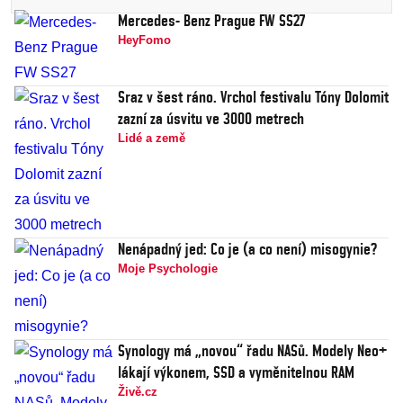
Mercedes- Benz Prague FW SS27
HeyFomo
Sraz v šest ráno. Vrchol festivalu Tóny Dolomit
zazní za úsvitu ve 3000 metrech
Lidé a země
Nenápadný jed: Co je (a co není) misogynie?
Moje Psychologie
Synology má „novou“ řadu NASů. Modely Neo+
lákají výkonem, SSD a vyměnitelnou RAM
Živě.cz