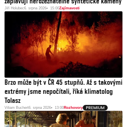
zaplavují nerozeznatelné syntetické kameny
Jiří Holubec
6. srpna 2026
15:00
Zajímavosti
Brzo může být v ČR 45 stupňů. Až s takovými
extrémy jsme nepočítali, říká klimatolog
Tolasz
Viliam Buchert
6. srpna 2026
13:00
Rozhovory