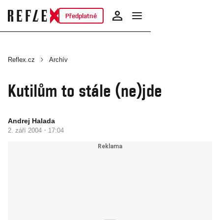
Předplatné
Reflex.cz
Archív
Kutilům to stále (ne)jde
Andrej Halada
·
2. září 2004
17:04