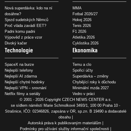
Nová superdávka: kdo na ní
MMA
dosáhne?
Fotbal 2026/27
Sjezd sudetských Němců
Hokej 2026
Proč vláda zavádí EET?
Tenis 2026
Padni komu padni
F1 2026
Výpověď z práce vzor
Atletika 2026
Divoký kačer
Cyklistika 2026
Technologie
Ekonomika
SpaceX na burze
Temu a clo
Nejlepší telefony
Spořicí účty
Nejlepší AI zdarma
Superdávka – změny
Nejlepší chytré hodinky
Chybějící roky k důchodu
Nejlepší VPN – srovnání
Minimální mzda 2027
Netflix filmy a seriály
Vedro v práci
© 2001 - 2026 Copyright
CZECH NEWS CENTER a.s.
se sídlem náměstí Marie Schmolkové 3493/1, 100 00 Praha 10 -
Strašnice, IČO: 02346826, zapsána v OR, sp.zn. B 19490 a dodavatelé
obsahu
Autorská práva k publikovaným materiálům
Podmínky pro užívání služby informační společnosti