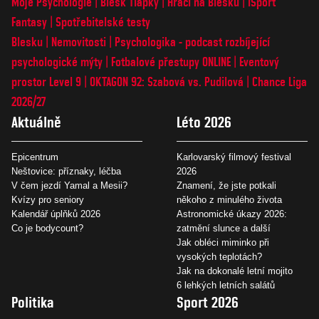
Moje Psychologie
Blesk Tlapky
Hráči na Blesku
iSport
Fantasy
Spotřebitelské testy
Blesku
Nemovitosti
Psychologika - podcast rozbíjející
psychologické mýty
Fotbalové přestupy ONLINE
Eventový
prostor Level 9
OKTAGON 92: Szabová vs. Pudilová
Chance Liga
2026/27
Aktuálně
Léto 2026
Epicentrum
Karlovarský filmový festival
Neštovice: příznaky, léčba
2026
V čem jezdí Yamal a Mesii?
Znamení, že jste potkali
Kvízy pro seniory
někoho z minulého života
Kalendář úplňků 2026
Astronomické úkazy 2026:
Co je bodycount?
zatmění slunce a další
Jak obléci miminko při
vysokých teplotách?
Jak na dokonalé letní mojito
6 lehkých letních salátů
Politika
Sport 2026