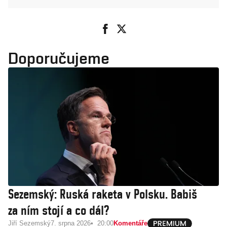
Doporučujeme
Sezemský: Ruská raketa v Polsku. Babiš
za ním stojí a co dál?
Jiří Sezemský
7. srpna 2026
20:00
Komentáře