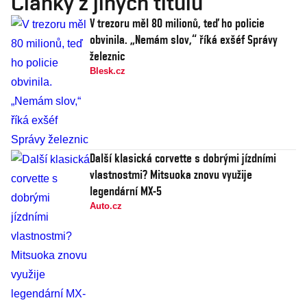
Články z jiných titulů
V trezoru měl 80 milionů, teď ho policie
obvinila. „Nemám slov,“ říká exšéf Správy
železnic
Blesk.cz
Další klasická corvette s dobrými jízdními
vlastnostmi? Mitsuoka znovu využije
legendární MX-5
Auto.cz