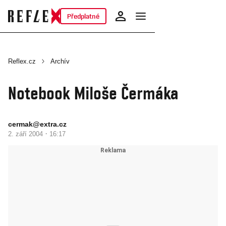
Předplatné
Reflex.cz
Archív
Notebook Miloše Čermáka
cermak@extra.cz
·
2. září 2004
16:17