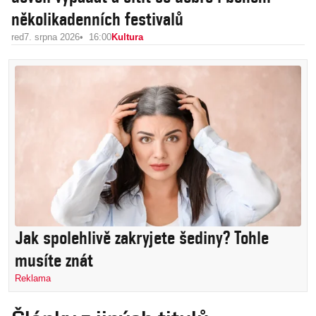
několikadenních festivalů
red
7. srpna 2026
16:00
Kultura
Jak spolehlivě zakryjete šediny? Tohle
musíte znát
Reklama