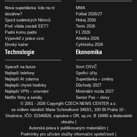
Nová superdávka: kdo na ní
MMA
dosáhne?
Fotbal 2026/27
Sjezd sudetských Němců
Hokej 2026
Proč vláda zavádí EET?
Tenis 2026
Padni komu padni
F1 2026
Výpověď z práce vzor
Atletika 2026
Divoký kačer
Cyklistika 2026
Technologie
Ekonomika
SpaceX na burze
Smrt OSVČ
Nejlepší telefony
Spořicí účty
Nejlepší AI zdarma
Superdávka – změny
Nejlepší chytré hodinky
Důchody 2027
Nejlepší VPN – srovnání
Minimální mzda 2027
Netflix filmy a seriály
Senior Pas – slevy
© 2001 - 2026 Copyright
CZECH NEWS CENTER a.s.
se sídlem náměstí Marie Schmolkové 3493/1, 100 00 Praha 10 -
Strašnice, IČO: 02346826, zapsána v OR, sp.zn. B 19490 a dodavatelé
obsahu
Autorská práva k publikovaným materiálům
Podmínky pro užívání služby informační společnosti