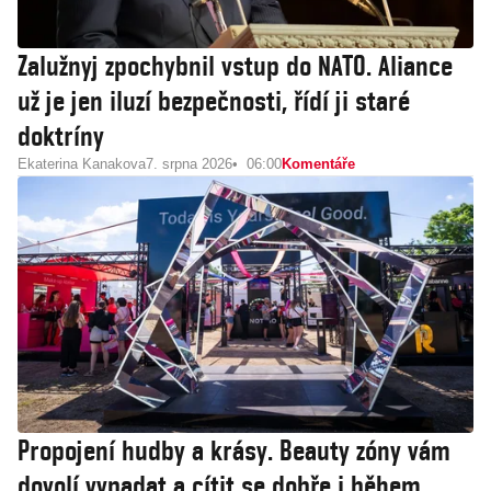
Zalužnyj zpochybnil vstup do NATO. Aliance
už je jen iluzí bezpečnosti, řídí ji staré
doktríny
Ekaterina Kanakova
7. srpna 2026
06:00
Komentáře
Propojení hudby a krásy. Beauty zóny vám
dovolí vypadat a cítit se dobře i během