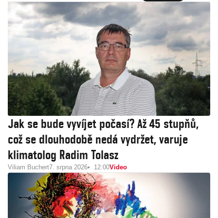
Jak se bude vyvíjet počasí? Až 45 stupňů,
což se dlouhodobě nedá vydržet, varuje
klimatolog Radim Tolasz
Viliam Buchert
7. srpna 2026
12:00
Video