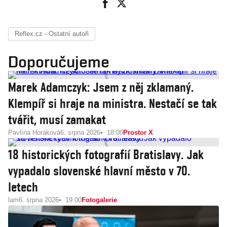
Reflex.cz - Ostatní autoři
Doporučujeme
Marek Adamczyk: Jsem z něj zklamaný.
Klempíř si hraje na ministra. Nestačí se tak
tvářit, musí zamakat
Pavlína Horáková
6. srpna 2026
18:00
Prostor X
18 historických fotografií Bratislavy. Jak
vypadalo slovenské hlavní město v 70.
letech
lam
6. srpna 2026
19:00
Fotogalerie