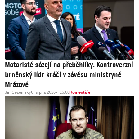
Motoristé sázejí na přeběhlíky. Kontroverzní
brněnský lídr kráčí v závěsu ministryně
Mrázové
Jiří Sezemský
6. srpna 2026
16:00
Komentáře