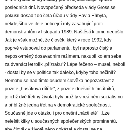
posledních dní. Novopečený předseda vlády Gross se
pokusil dosadit do čela úřadu vlády Pavla Přibyla,
někdejšího velitele policejní roty zasahující proti
demonstrantům v listopadu 1989. Naštěstí k tomu nedošlo.
Jak je však možné, že člověk, který v roce 1992, kdy
poprvé vstupoval do parlamentu, byl naprosto čistý a
neposkvrněný dosavadním režimem, nakupil kolem sebe
za dvanáct let tolik „přízraků“? Lépe řečeno – musel, neboli
- dostal by se v politice tak daleko, kdyby toho nečinil?
Nemohu se nad tímto osudem člověka nepozastavit z
pozice „husákova dítěte“, z pozice dnešních třicátníků,
jejichž dvě třetiny života byly prožity v reálném socialismu
a přibližně jedna třetina v demokratické společnosti.
Současně jde o otázku i pro dnešní „náctileté“: „Lze
neleštit kliky u současných společenských prominentů,
aby člověk v životě něco dokázal a dostal se na