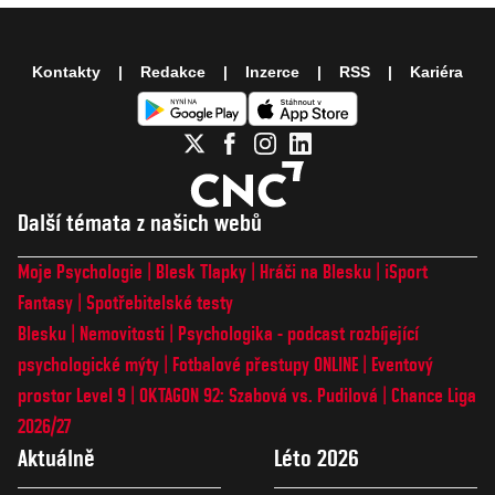
Kontakty
Redakce
Inzerce
RSS
Kariéra
Další témata z našich webů
Moje Psychologie
Blesk Tlapky
Hráči na Blesku
iSport
Fantasy
Spotřebitelské testy
Blesku
Nemovitosti
Psychologika - podcast rozbíjející
psychologické mýty
Fotbalové přestupy ONLINE
Eventový
prostor Level 9
OKTAGON 92: Szabová vs. Pudilová
Chance Liga
2026/27
Aktuálně
Léto 2026