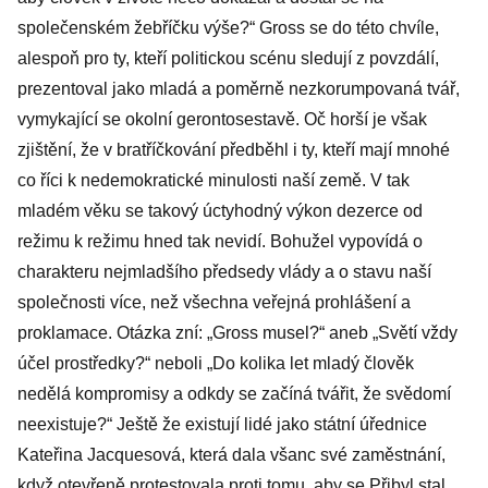
společenském žebříčku výše?“ Gross se do této chvíle,
alespoň pro ty, kteří politickou scénu sledují z povzdálí,
prezentoval jako mladá a poměrně nezkorumpovaná tvář,
vymykající se okolní gerontosestavě. Oč horší je však
zjištění, že v bratříčkování předběhl i ty, kteří mají mnohé
co říci k nedemokratické minulosti naší země. V tak
mladém věku se takový úctyhodný výkon dezerce od
režimu k režimu hned tak nevidí. Bohužel vypovídá o
charakteru nejmladšího předsedy vlády a o stavu naší
společnosti více, než všechna veřejná prohlášení a
proklamace. Otázka zní: „Gross musel?“ aneb „Světí vždy
účel prostředky?“ neboli „Do kolika let mladý člověk
nedělá kompromisy a odkdy se začíná tvářit, že svědomí
neexistuje?“ Ještě že existují lidé jako státní úřednice
Kateřina Jacquesová, která dala všanc své zaměstnání,
když otevřeně protestovala proti tomu, aby se Přibyl stal