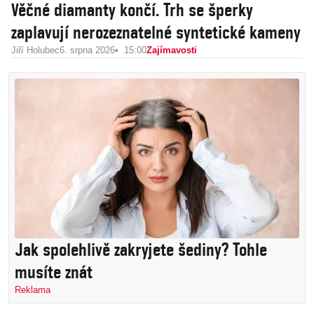
Věčné diamanty končí. Trh se šperky
zaplavují nerozeznatelné syntetické kameny
Jiří Holubec
6. srpna 2026
15:00
Zajímavosti
Jak spolehlivě zakryjete šediny? Tohle
musíte znát
Reklama