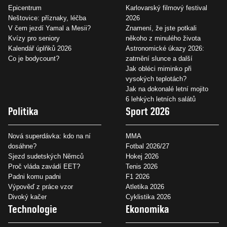
Epicentrum
Karlovarský filmový festival
Neštovice: příznaky, léčba
2026
V čem jezdí Yamal a Mesii?
Znamení, že jste potkali
Kvízy pro seniory
někoho z minulého života
Kalendář úplňků 2026
Astronomické úkazy 2026:
Co je bodycount?
zatmění slunce a další
Jak obléci miminko při
vysokých teplotách?
Jak na dokonalé letní mojito
6 lehkých letních salátů
Politika
Sport 2026
Nová superdávka: kdo na ní
MMA
dosáhne?
Fotbal 2026/27
Sjezd sudetských Němců
Hokej 2026
Proč vláda zavádí EET?
Tenis 2026
Padni komu padni
F1 2026
Výpověď z práce vzor
Atletika 2026
Divoký kačer
Cyklistika 2026
Technologie
Ekonomika