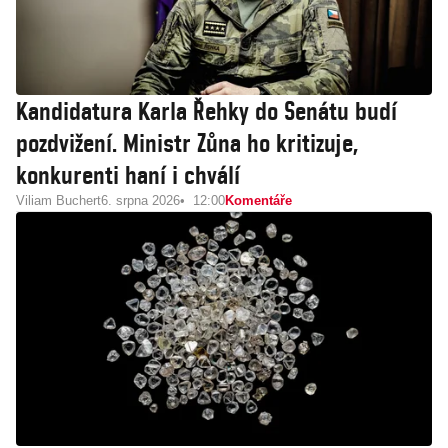
Kandidatura Karla Řehky do Senátu budí
pozdvižení. Ministr Zůna ho kritizuje,
konkurenti haní i chválí
Viliam Buchert
6. srpna 2026
12:00
Komentáře