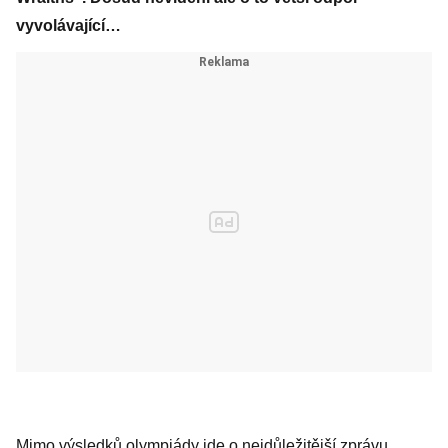
vyvolávající…
Mimo výsledků olympiády jde o nejdůležitější zprávu