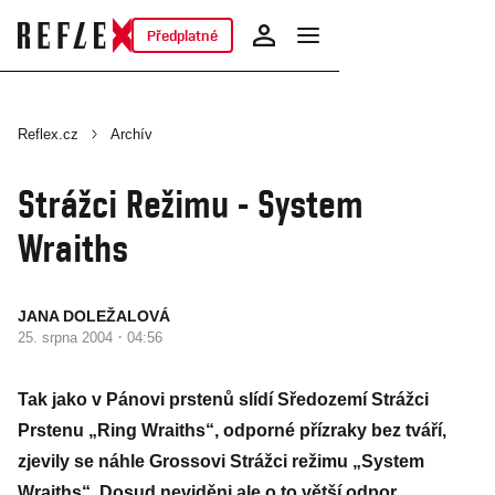
Předplatné
Reflex.cz
Archív
Strážci Režimu - System
Wraiths
JANA DOLEŽALOVÁ
·
25. srpna 2004
04:56
Tak jako v Pánovi prstenů slídí Sředozemí Strážci
Prstenu „Ring Wraiths“, odporné přízraky bez tváří,
zjevily se náhle Grossovi Strážci režimu „System
Wraiths“. Dosud neviděni ale o to větší odpor