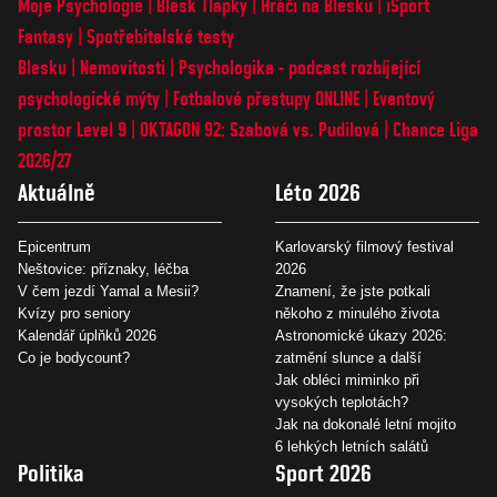
Moje Psychologie
Blesk Tlapky
Hráči na Blesku
iSport
Fantasy
Spotřebitelské testy
Blesku
Nemovitosti
Psychologika - podcast rozbíjející
psychologické mýty
Fotbalové přestupy ONLINE
Eventový
prostor Level 9
OKTAGON 92: Szabová vs. Pudilová
Chance Liga
2026/27
Aktuálně
Léto 2026
Epicentrum
Karlovarský filmový festival
Neštovice: příznaky, léčba
2026
V čem jezdí Yamal a Mesii?
Znamení, že jste potkali
Kvízy pro seniory
někoho z minulého života
Kalendář úplňků 2026
Astronomické úkazy 2026:
Co je bodycount?
zatmění slunce a další
Jak obléci miminko při
vysokých teplotách?
Jak na dokonalé letní mojito
6 lehkých letních salátů
Politika
Sport 2026