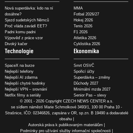
Nová superdávka: kdo na ní
MMA
dosáhne?
Fotbal 2026/27
Sjezd sudetských Němců
Hokej 2026
Proč vláda zavádí EET?
Tenis 2026
Padni komu padni
F1 2026
Výpověď z práce vzor
Atletika 2026
Divoký kačer
Cyklistika 2026
Technologie
Ekonomika
SpaceX na burze
Smrt OSVČ
Nejlepší telefony
Spořicí účty
Nejlepší AI zdarma
Superdávka – změny
Nejlepší chytré hodinky
Důchody 2027
Nejlepší VPN – srovnání
Minimální mzda 2027
Netflix filmy a seriály
Senior Pas – slevy
© 2001 - 2026 Copyright
CZECH NEWS CENTER a.s.
se sídlem náměstí Marie Schmolkové 3493/1, 100 00 Praha 10 -
Strašnice, IČO: 02346826, zapsána v OR, sp.zn. B 19490 a dodavatelé
obsahu
Autorská práva k publikovaným materiálům
Podmínky pro užívání služby informační společnosti