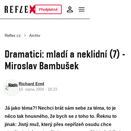
Předplatné
Reflex.cz
Archív
Dramatici: mladí a neklidní (7) -
Miroslav Bambušek
Richard Erml
·
14. srpna 2004
18:23
Já jako téma?! Nechci brát sám sebe za téma, to je
něco tak hnusného, že bych se z toho to. Řeknu to
jinak: Jistý muž, který přes nepřízeň osudu chce