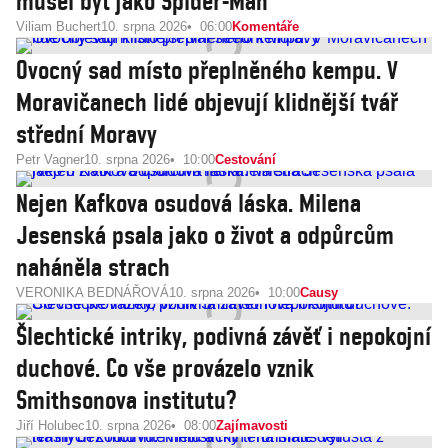
musel být jako Spider-Man
Viliam Buchert
10. srpna 2026
06:00
Komentáře
Ovocný sad místo přeplněného kempu. V
Moravičanech lidé objevují klidnější tvář
střední Moravy
Petr Vagner
10. srpna 2026
10:00
Cestování
Nejen Kafkova osudová láska. Milena
Jesenská psala jako o život a odpůrcům
naháněla strach
VERONIKA BEDNÁŘOVÁ
10. srpna 2026
10:00
Causy
Šlechtické intriky, podivná závěť i nepokojní
duchové. Co vše provázelo vznik
Smithsonova institutu?
Jiří Holubec
10. srpna 2026
08:00
Zajímavosti