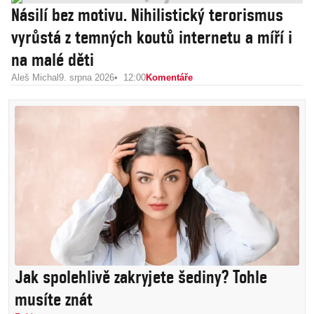
Násilí bez motivu. Nihilistický terorismus
vyrůstá z temných koutů internetu a míří i
na malé děti
Aleš Michal
9. srpna 2026
12:00
Komentáře
Jak spolehlivě zakryjete šediny? Tohle
musíte znát