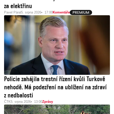
za elektřinu
Pavel Páral
5. srpna 2026
17:00
Komentáře
Policie zahájila trestní řízení kvůli Turkově
nehodě. Má podezření na ublížení na zdraví
z nedbalosti
ČTK
5. srpna 2026
13:00
Zprávy