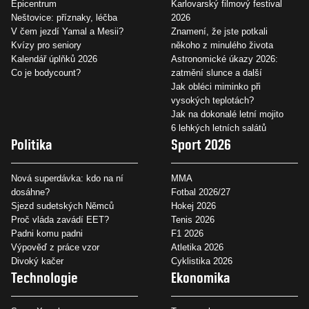
Epicentrum
Karlovarský filmový festival
Neštovice: příznaky, léčba
2026
V čem jezdí Yamal a Mesii?
Znamení, že jste potkali
Kvízy pro seniory
někoho z minulého života
Kalendář úplňků 2026
Astronomické úkazy 2026:
Co je bodycount?
zatmění slunce a další
Jak obléci miminko při
vysokých teplotách?
Jak na dokonalé letní mojito
6 lehkých letních salátů
Politika
Sport 2026
Nová superdávka: kdo na ní
MMA
dosáhne?
Fotbal 2026/27
Sjezd sudetských Němců
Hokej 2026
Proč vláda zavádí EET?
Tenis 2026
Padni komu padni
F1 2026
Výpověď z práce vzor
Atletika 2026
Divoký kačer
Cyklistika 2026
Technologie
Ekonomika