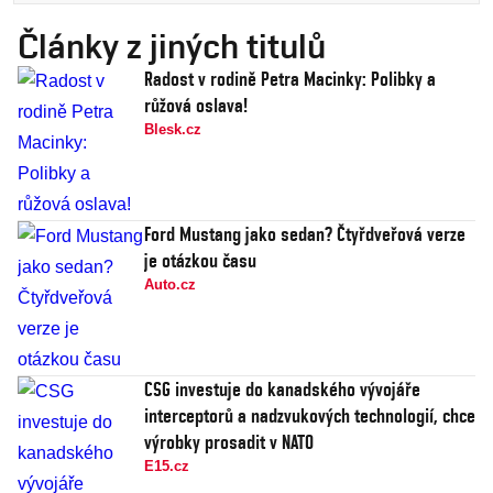
Články z jiných titulů
Radost v rodině Petra Macinky: Polibky a
růžová oslava!
Blesk.cz
Ford Mustang jako sedan? Čtyřdveřová verze
je otázkou času
Auto.cz
CSG investuje do kanadského vývojáře
interceptorů a nadzvukových technologií, chce
výrobky prosadit v NATO
E15.cz