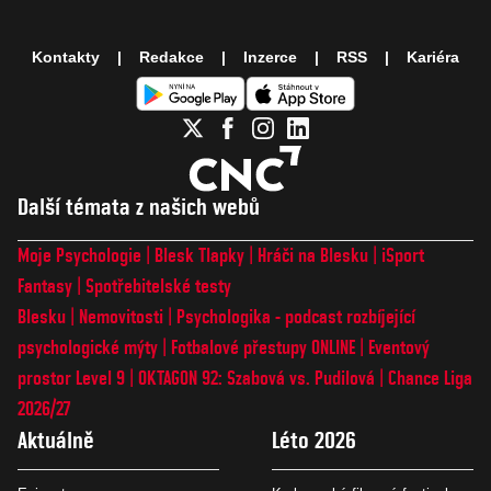
Kontakty
Redakce
Inzerce
RSS
Kariéra
Další témata z našich webů
Moje Psychologie
Blesk Tlapky
Hráči na Blesku
iSport
Fantasy
Spotřebitelské testy
Blesku
Nemovitosti
Psychologika - podcast rozbíjející
psychologické mýty
Fotbalové přestupy ONLINE
Eventový
prostor Level 9
OKTAGON 92: Szabová vs. Pudilová
Chance Liga
2026/27
Aktuálně
Léto 2026