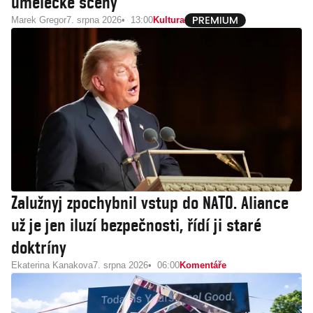
umělecké scény
Marek Gregor
7. srpna 2026
13:00
Kultura
Zalužnyj zpochybnil vstup do NATO. Aliance
už je jen iluzí bezpečnosti, řídí ji staré
doktríny
Ekaterina Kanakova
7. srpna 2026
06:00
Komentáře