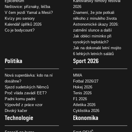
Epicentrum
Karlovarský filmový festival
Neštovice: příznaky, léčba
2026
V čem jezdí Yamal a Mesii?
Znamení, že jste potkali
Kvízy pro seniory
někoho z minulého života
Kalendář úplňků 2026
Astronomické úkazy 2026:
Co je bodycount?
zatmění slunce a další
Jak obléci miminko při
vysokých teplotách?
Jak na dokonalé letní mojito
6 lehkých letních salátů
Politika
Sport 2026
Nová superdávka: kdo na ní
MMA
dosáhne?
Fotbal 2026/27
Sjezd sudetských Němců
Hokej 2026
Proč vláda zavádí EET?
Tenis 2026
Padni komu padni
F1 2026
Výpověď z práce vzor
Atletika 2026
Divoký kačer
Cyklistika 2026
Technologie
Ekonomika