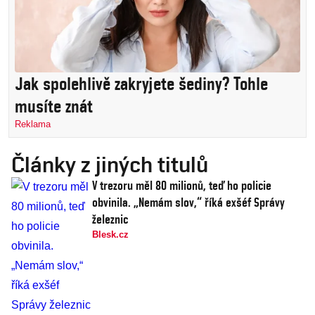
Jak spolehlivě zakryjete šediny? Tohle
musíte znát
Reklama
Články z jiných titulů
V trezoru měl 80 milionů, teď ho policie
obvinila. „Nemám slov,“ říká exšéf Správy
železnic
Blesk.cz