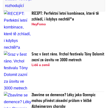
RECEPT: Perfektní letní kombinace, které tě
zchladí, i kdybys nechtěl*a
HeyFomo
Sraz v šest ráno. Vrchol festivalu Tóny Dolomit
zazní za úsvitu ve 3000 metrech
Lidé a země
Zbavíme se demence? Léky jako Ozempic
mohou přinést zásadní průlom v léčbě
Alzheimerovy choroby