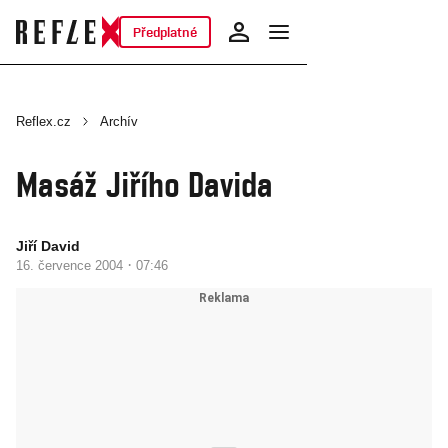
Předplatné
Reflex.cz
Archív
Masáž Jiřího Davida
Jiří David
·
16. července 2004
07:46