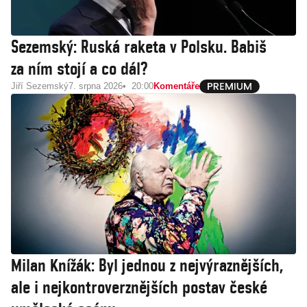
Sezemský: Ruská raketa v Polsku. Babiš
za ním stojí a co dál?
Jiří Sezemský
7. srpna 2026
20:00
Komentáře
Milan Knížák: Byl jednou z nejvýraznějších,
ale i nejkontroverznějších postav české