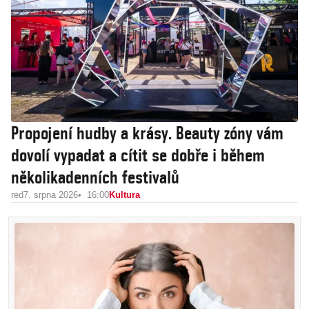
Propojení hudby a krásy. Beauty zóny vám
dovolí vypadat a cítit se dobře i během
několikadenních festivalů
red
7. srpna 2026
16:00
Kultura