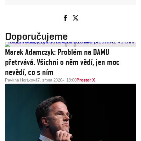
Doporučujeme
Marek Adamczyk: Problém na DAMU
přetrvává. Všichni o něm vědí, jen moc
nevědí, co s ním
Pavlína Horáková
7. srpna 2026
18:00
Prostor X