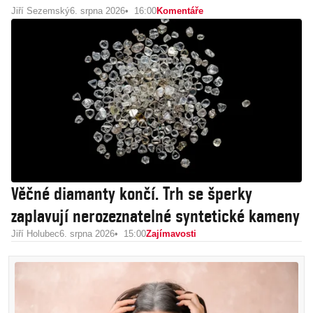
Jiří Sezemský
6. srpna 2026
16:00
Komentáře
Věčné diamanty končí. Trh se šperky
zaplavují nerozeznatelné syntetické kameny
Jiří Holubec
6. srpna 2026
15:00
Zajímavosti