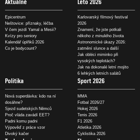
Aktuálně
Léto 2026
Epicentrum
Karlovarský filmový festival
Neštovice: příznaky, léčba
2026
V čem jezdí Yamal a Mesii?
Znamení, že jste potkali
Kvízy pro seniory
někoho z minulého života
Kalendář úplňků 2026
Astronomické úkazy 2026:
Co je bodycount?
zatmění slunce a další
Jak obléci miminko při
vysokých teplotách?
Jak na dokonalé letní mojito
6 lehkých letních salátů
Politika
Sport 2026
Nová superdávka: kdo na ní
MMA
dosáhne?
Fotbal 2026/27
Sjezd sudetských Němců
Hokej 2026
Proč vláda zavádí EET?
Tenis 2026
Padni komu padni
F1 2026
Výpověď z práce vzor
Atletika 2026
Divoký kačer
Cyklistika 2026