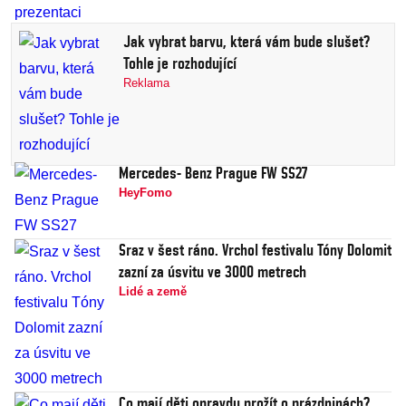
Jak vybrat barvu, která vám bude slušet?
Tohle je rozhodující
Reklama
Mercedes- Benz Prague FW SS27
HeyFomo
Sraz v šest ráno. Vrchol festivalu Tóny Dolomit
zazní za úsvitu ve 3000 metrech
Lidé a země
Co mají děti opravdu prožít o prázdninách?