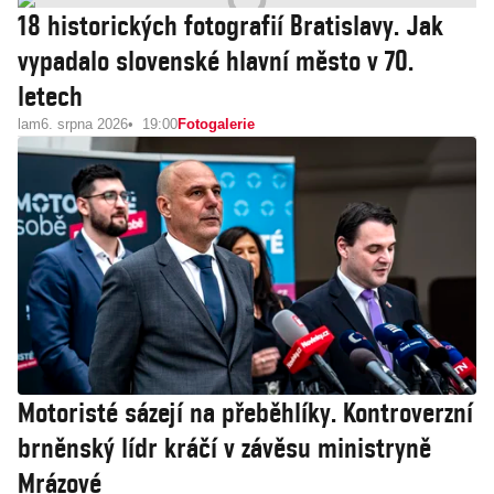
18 historických fotografií Bratislavy. Jak
vypadalo slovenské hlavní město v 70.
letech
lam
6. srpna 2026
19:00
Fotogalerie
Motoristé sázejí na přeběhlíky. Kontroverzní
brněnský lídr kráčí v závěsu ministryně
Mrázové