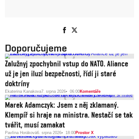
Doporučujeme
Zalužnyj zpochybnil vstup do NATO. Aliance
už je jen iluzí bezpečnosti, řídí ji staré
doktríny
Ekaterina Kanakova
7. srpna 2026
06:00
Komentáře
Marek Adamczyk: Jsem z něj zklamaný.
Klempíř si hraje na ministra. Nestačí se tak
tvářit, musí zamakat
Pavlína Horáková
6. srpna 2026
18:00
Prostor X