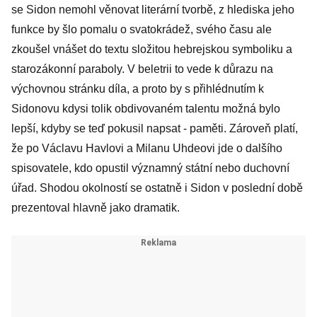
se Sidon nemohl věnovat literární tvorbě, z hlediska jeho
funkce by šlo pomalu o svatokrádež, svého času ale
zkoušel vnášet do textu složitou hebrejskou symboliku a
starozákonní paraboly. V beletrii to vede k důrazu na
výchovnou stránku díla, a proto by s přihlédnutím k
Sidonovu kdysi tolik obdivovaném talentu možná bylo
lepší, kdyby se teď pokusil napsat - paměti. Zároveň platí,
že po Václavu Havlovi a Milanu Uhdeovi jde o dalšího
spisovatele, kdo opustil významný státní nebo duchovní
úřad. Shodou okolností se ostatně i Sidon v poslední době
prezentoval hlavně jako dramatik.