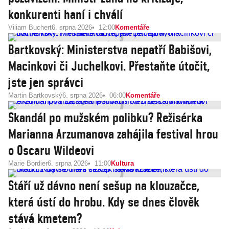
konkurenti haní i chválí
Viliam Buchert
6. srpna 2026
12:00
Komentáře
Bartkovský: Ministerstva nepatří Babišovi,
Macinkovi či Juchelkovi. Přestaňte útočit,
jste jen správci
Martin Bartkovský
6. srpna 2026
06:00
Komentáře
Skandál po mužském polibku? Režisérka
Marianna Arzumanova zahájila festival hrou
o Oscaru Wildeovi
Marie Bordier
6. srpna 2026
11:00
Kultura
Stáří už dávno není sešup na klouzačce,
která ústí do hrobu. Kdy se dnes člověk
stává kmetem?