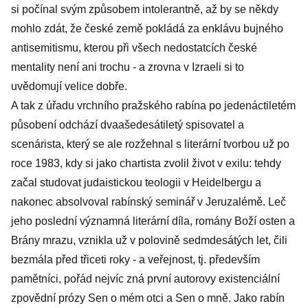
si počínal svým způsobem intolerantně, až by se někdy
mohlo zdát, že české země pokládá za enklávu bujného
antisemitismu, kterou při všech nedostatcích české
mentality není ani trochu - a zrovna v Izraeli si to
uvědomují velice dobře.
A tak z úřadu vrchního pražského rabína po jedenáctiletém
působení odchází dvaašedesátiletý spisovatel a
scenárista, který se ale rozžehnal s literární tvorbou už po
roce 1983, kdy si jako chartista zvolil život v exilu: tehdy
začal studovat judaistickou teologii v Heidelbergu a
nakonec absolvoval rabínský seminář v Jeruzalémě. Leč
jeho poslední významná literární díla, romány Boží osten a
Brány mrazu, vznikla už v polovině sedmdesátých let, čili
bezmála před třiceti roky - a veřejnost, tj. především
pamětníci, pořád nejvíc zná první autorovy existenciální
zpovědní prózy Sen o mém otci a Sen o mně. Jako rabín