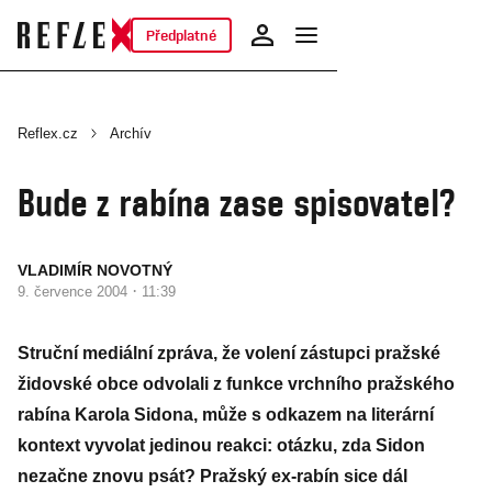
Předplatné
Reflex.cz
Archív
Bude z rabína zase spisovatel?
VLADIMÍR NOVOTNÝ
·
9. července 2004
11:39
Struční mediální zpráva, že volení zástupci pražské
židovské obce odvolali z funkce vrchního pražského
rabína Karola Sidona, může s odkazem na literární
kontext vyvolat jedinou reakci: otázku, zda Sidon
nezačne znovu psát? Pražský ex-rabín sice dál