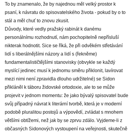
To by znamenalo, že by najednou měl velký prostor k
psaní, k návratu do spisovatelského života - pokud by o to
stál a měl chuť to znovu zkusit.
Důvody, které vedly pražský rabinát k danému
personálnímu rozhodnutí, nám pochopitelně nepřísluší
nikterak hodnotit. Sice se říká, že při odvěkém střetávání
lidí s liberálnějšími názory a lidí s (řekněme)
fundamentalističtějšími stanovisky (obvykle se každý
myslící jedinec musí k jednomu směru přiklonit, lavírovat
mezi nimi není zpravidla dlouho udržitelné) se Sidon
přikláněl k táboru židovské ortodoxie, ale to se může
projevit v jednom momentu: že jako bývalý spisovatel bude
svůj případný návrat k literární tvorbě, která je v moderní
podobě pluralitou postojů a výpovědí, zvládat s mnohem
většími obtížemi, než jak by se zprvu zdálo. Vyjdeme-li z
občasných Sidonových vystoupení na veřejnosti, skutečně