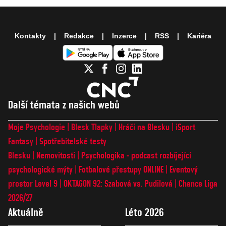
Kontakty
Redakce
Inzerce
RSS
Kariéra
Další témata z našich webů
Moje Psychologie
Blesk Tlapky
Hráči na Blesku
iSport
Fantasy
Spotřebitelské testy
Blesku
Nemovitosti
Psychologika - podcast rozbíjející
psychologické mýty
Fotbalové přestupy ONLINE
Eventový
prostor Level 9
OKTAGON 92: Szabová vs. Pudilová
Chance Liga
2026/27
Aktuálně
Léto 2026