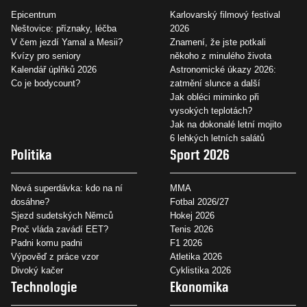
Epicentrum
Karlovarský filmový festival
Neštovice: příznaky, léčba
2026
V čem jezdí Yamal a Mesii?
Znamení, že jste potkali
Kvízy pro seniory
někoho z minulého života
Kalendář úplňků 2026
Astronomické úkazy 2026:
Co je bodycount?
zatmění slunce a další
Jak obléci miminko při
vysokých teplotách?
Jak na dokonalé letní mojito
6 lehkých letních salátů
Politika
Sport 2026
Nová superdávka: kdo na ní
MMA
dosáhne?
Fotbal 2026/27
Sjezd sudetských Němců
Hokej 2026
Proč vláda zavádí EET?
Tenis 2026
Padni komu padni
F1 2026
Výpověď z práce vzor
Atletika 2026
Divoký kačer
Cyklistika 2026
Technologie
Ekonomika