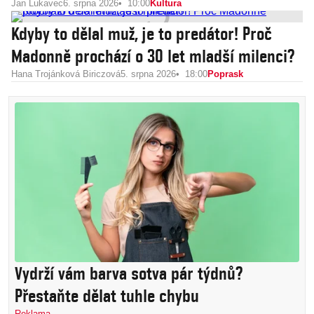
Jan Lukavec
6. srpna 2026
10:00
Kultura
Kdyby to dělal muž, je to predátor! Proč
Madonně prochází o 30 let mladší milenci?
Hana Trojánková Biriczová
5. srpna 2026
18:00
Poprask
Vydrží vám barva sotva pár týdnů?
Přestaňte dělat tuhle chybu
Reklama