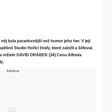
něj byla paradoxnější než humor jeho her. V její
šné Studio Hořící žirafy, které založil a šéfoval,
k a režisér DAVID DRÁBEK (34) Cenu Alfreda
y.