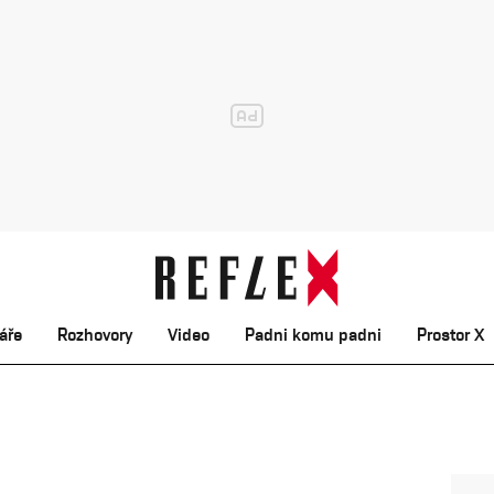
áře
Rozhovory
Video
Padni komu padni
Prostor X