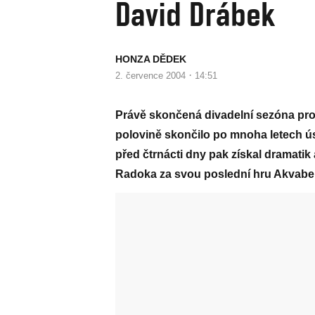
David Drábek
HONZA DĚDEK
·
2. července 2004
14:51
Právě skončená divadelní sezóna pro 
polovině skončilo po mnoha letech úspě
před čtrnácti dny pak získal dramati
Radoka za svou poslední hru Akvabel