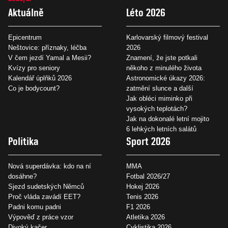
Aktuálně
Léto 2026
Epicentrum
Karlovarský filmový festival
Neštovice: příznaky, léčba
2026
V čem jezdí Yamal a Mesii?
Znamení, že jste potkali
Kvízy pro seniory
někoho z minulého života
Kalendář úplňků 2026
Astronomické úkazy 2026:
Co je bodycount?
zatmění slunce a další
Jak obléci miminko při
vysokých teplotách?
Jak na dokonalé letní mojito
6 lehkých letních salátů
Politika
Sport 2026
Nová superdávka: kdo na ní
MMA
dosáhne?
Fotbal 2026/27
Sjezd sudetských Němců
Hokej 2026
Proč vláda zavádí EET?
Tenis 2026
Padni komu padni
F1 2026
Výpověď z práce vzor
Atletika 2026
Divoký kačer
Cyklistika 2026