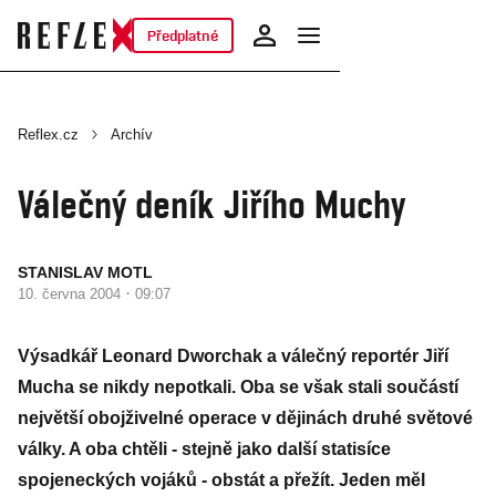
Předplatné
Reflex.cz
Archív
Válečný deník Jiřího Muchy
STANISLAV MOTL
·
10. června 2004
09:07
Výsadkář Leonard Dworchak a válečný reportér Jiří
Mucha se nikdy nepotkali. Oba se však stali součástí
největší obojživelné operace v dějinách druhé světové
války. A oba chtěli - stejně jako další statisíce
spojeneckých vojáků - obstát a přežít. Jeden měl