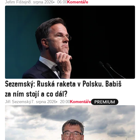
Jefim Fištejn
8. srpna 2026
06:00
Komentáře
Sezemský: Ruská raketa v Polsku. Babiš
za ním stojí a co dál?
Jiří Sezemský
7. srpna 2026
20:00
Komentáře