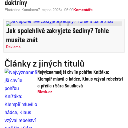
doktríny
Ekaterina Kanakova
7. srpna 2026
06:00
Komentáře
Jak spolehlivě zakryjete šediny? Tohle
musíte znát
Reklama
Články z jiných titulů
Nejvýznamnější chvíle pohřbu Knížáka:
Klempíř mluvil o hádce, Klaus vzýval rebelství
a přišla i Sára Saudková
Blesk.cz