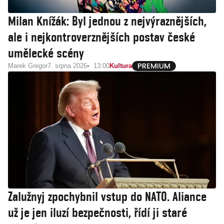
Milan Knížák: Byl jednou z nejvýraznějších,
ale i nejkontroverznějších postav české
umělecké scény
Marek Gregor
7. srpna 2026
13:00
Kultura
Zalužnyj zpochybnil vstup do NATO. Aliance
už je jen iluzí bezpečnosti, řídí ji staré