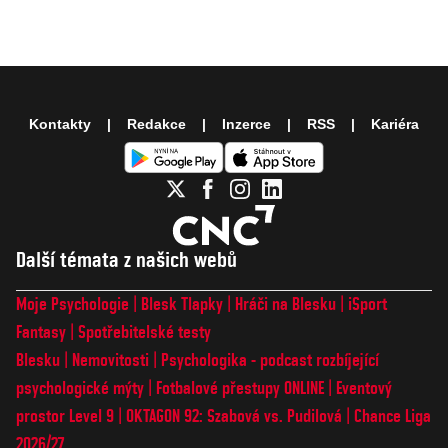
Kontakty
Redakce
Inzerce
RSS
Kariéra
Další témata z našich webů
Moje Psychologie
Blesk Tlapky
Hráči na Blesku
iSport
Fantasy
Spotřebitelské testy
Blesku
Nemovitosti
Psychologika - podcast rozbíjející
psychologické mýty
Fotbalové přestupy ONLINE
Eventový
prostor Level 9
OKTAGON 92: Szabová vs. Pudilová
Chance Liga
2026/27