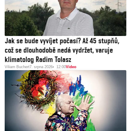
Jak se bude vyvíjet počasí? Až 45 stupňů,
což se dlouhodobě nedá vydržet, varuje
klimatolog Radim Tolasz
Viliam Buchert
7. srpna 2026
12:00
Video